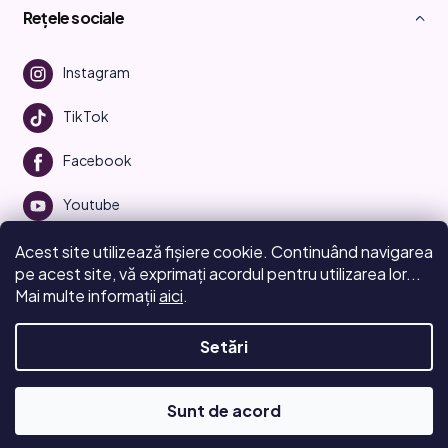
Rețele sociale
Instagram
TikTok
Facebook
Youtube
Acest site utilizează fișiere cookie. Continuând navigarea
pe acest site, vă exprimați acordul pentru utilizarea lor...
Mai multe informații
aici
.
Creat de Shoptet
Setări
Drepturi de autor 2026
Beauty Manifesto
. Toate drepturile
rezervate.
Editați setările cookie-urilor
Sunt de acord