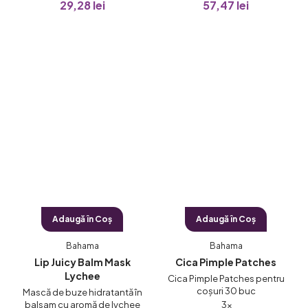
29,28 lei
57,47 lei
produsului
este
5,0
din
5
stele.
Adaugă în Coş
Adaugă în Coş
Bahama
Bahama
Lip Juicy Balm Mask
Cica Pimple Patches
Lychee
Cica Pimple Patches pentru
coșuri 30 buc
Mască de buze hidratantă în
Evaluarea
balsam cu aromă de lychee
3×