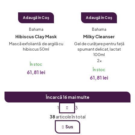
Adaugă în Coş
Adaugă în Coş
Bahama
Bahama
Hibiscus Clay Mask
Milky Cleanser
Mască exfoliantă de argilă cu
Gel de curățare pentru față
hibiscus 50ml
spumant delicat, lactat
100ml
Evaluarea
2×
În stoc
medie
În stoc
61,81 lei
a
61,81 lei
produsului
este
5,0
Încarcă 16 mai multe
din
P
1
3
5
a
C
stele.
38
articole în total
g
o
Sus
n
i