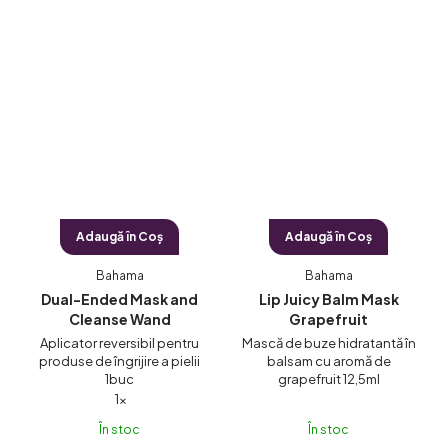
5
stele.
Adaugă în Coş
Adaugă în Coş
Bahama
Bahama
Dual-Ended Mask and
Lip Juicy Balm Mask
Cleanse Wand
Grapefruit
Aplicator reversibil pentru
Mască de buze hidratantă în
produse de îngrijire a pielii
balsam cu aromă de
1buc
grapefruit 12,5ml
Evaluarea
1×
medie
În stoc
În stoc
a