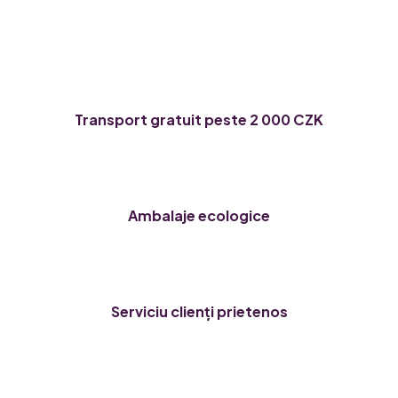
t
n
r
a
o
r
l
e
u
l
l
Transport gratuit peste 2 000 CZK
i
s
t
ă
r
Ambalaje ecologice
i
l
o
r
Serviciu clienți prietenos