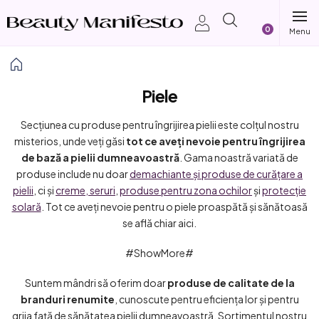
Treci
Coş
la
conținut
de
Acasă
Piele
cumpărătur
Secțiunea cu produse pentru îngrijirea pielii este colțul nostru
misterios, unde veți găsi
tot ce aveți nevoie pentru îngrijirea
de bază a pielii dumneavoastră
. Gama noastră variată de
produse include nu doar
demachiante și produse de curățare a
pielii
, ci și
creme, seruri
,
produse pentru zona ochilor
și
protecție
solară
. Tot ce aveți nevoie pentru o piele proaspătă și sănătoasă
se află chiar aici.
#ShowMore#
Suntem mândri să oferim doar
produse de calitate de la
branduri renumite
, cunoscute pentru eficiența lor și pentru
grija față de sănătatea pielii dumneavoastră. Sortimentul nostru