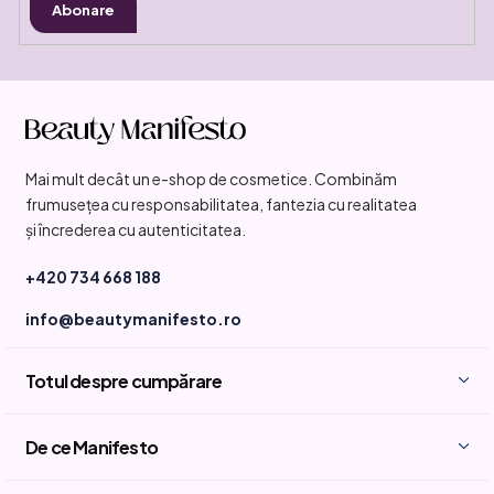
Abonare
S
u
b
Mai mult decât un e-shop de cosmetice. Combinăm
s
frumusețea cu responsabilitatea, fantezia cu realitatea
o
și încrederea cu autenticitatea.
l
+420 734 668 188
info@beautymanifesto.ro
Totul despre cumpărare
De ce Manifesto