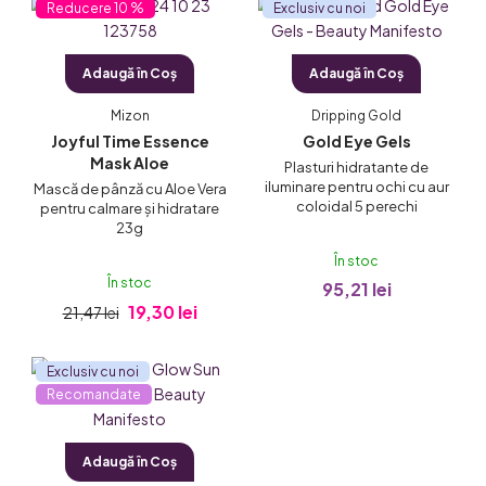
10 %
Exclusiv cu noi
i
s
Adaugă în Coş
Adaugă în Coş
t
ă
Mizon
Dripping Gold
p
Joyful Time Essence
Gold Eye Gels
Mask Aloe
r
Plasturi hidratante de
iluminare pentru ochi cu aur
Mască de pânză cu Aloe Vera
o
coloidal 5 perechi
pentru calmare și hidratare
d
23g
u
În stoc
În stoc
95,21 lei
s
19,30 lei
21,47 lei
e
Exclusiv cu noi
Recomandate
Adaugă în Coş