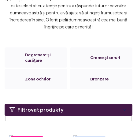
este selectat cu atenție pentru a răspunde tuturor nevoilor
dumneavoastră și pentru a vă ajuta să atingeți frumusețea și
încrederea în sine. Oferiți pielii dumneavoastră cea mai bună
îngrijire pe care o merită!
Degresare și
Creme și seruri
curățare
Zona ochilor
Bronzare
Filtrovat produkty
L