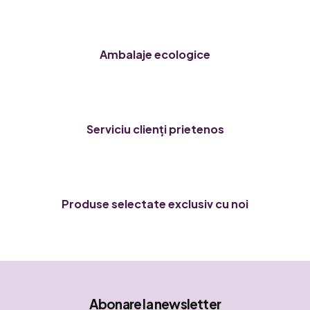
l
l
i
s
Ambalaje ecologice
t
ă
r
i
l
Serviciu clienți prietenos
o
r
Produse selectate exclusiv cu noi
Abonare la newsletter