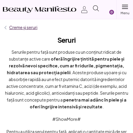
Treci
Coş
la
conținut
de
Creme și seruri
Seruri
cumpărătur
Serurile pentru față sunt produse cu un conținut ridicat de
substanțe active care
oferă îngrijire țintită pentru piele și
rezolvă nevoi specifice, cum ar fi ridurile, pigmentația,
hidratarea sau protecția pielii
. Aceste produse ușoare și cu
absorbție rapidă au un efect puternic datorită ingredientelor
active concentrate, cum ar fi vitamina C, acizi (de exemplu, acid
hialuronic, acid glicolic), antioxidanți sau peptide. Serurile pentru
față sunt concepute pentru a
penetra mai adânc în piele și a
oferi îngrijire intensivă și rezultate
.
#ShowMore#
Pentru a utiliza serul pentru față, aplicați o cantitate mică de ser