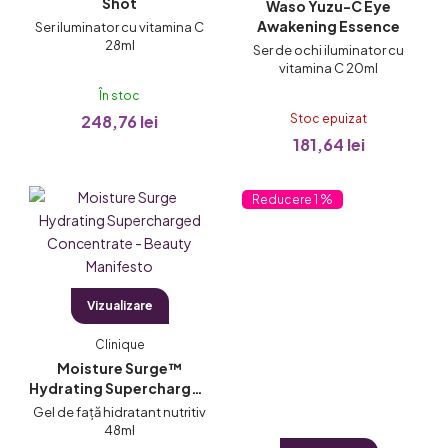
Shot
Waso Yuzu-C Eye
r
Awakening Essence
Ser iluminator cu vitamina C
o
28ml
Ser de ochi iluminator cu
d
vitamina C 20ml
u
În stoc
s
248,76 lei
Stoc epuizat
181,64 lei
e
1 %
Vizualizare
Clinique
Moisture Surge™
Hydrating Supercharged
Concentrate
Gel de față hidratant nutritiv
48ml