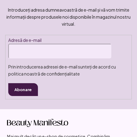
Introduceţi adresa dumneavoastră de e-mail şi vă vom trimite
informaţii despre produsele noi disponibile în magazinul nostru
virtual.
Adresă de e-mail
Prin introducerea adresei de e-mail sunteți de acord cu
politica noastră de confidențialitate
Abonare
S
u
b
Mai mult decât un e-shop de cosmetice. Combinăm