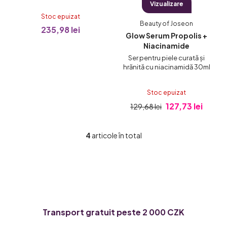
Vizualizare
Stoc epuizat
Beauty of Joseon
235,98 lei
Glow Serum Propolis +
Niacinamide
Ser pentru piele curată și
hrănită cu niacinamidă 30ml
Stoc epuizat
127,73 lei
129,68 lei
4
articole în total
C
o
n
t
r
o
l
Transport gratuit peste 2 000 CZK
u