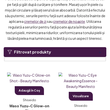
pe față și gât după curățare și tonifiere. Masați ușor în piele cu
mișcări circulare și lăsați serul să se absoarbă. Datorită efectului
său puternic, serurile pentru față sunt adesea folosite înainte de
aplicarea
cremelor de zi
sau
cremelor de noapte
. Utilizarea
regulată a serurilor pentru față poate ajuta la îmbunătățirea
texturii pielii, minimizarea ridurilor, uniformizarea tonului pielii și
lăsând pielea mai luminoasă, hrănită și cu un aspect tineresc.
Filtrovat produkty
L
i
s
Adaugă în Coş
t
Vizualizare
ă
Shiseido
p
Waso Yuzu-C Glow-on
Shiseido