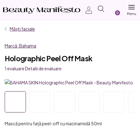
Treci
Coş
la
conținut
de
Măști faciale
cumpărătur
Marcă:
Bahama
Holographic Peel Off Mask
Evaluarea
1 evaluare
Detalii de evaluare
medie
a
produsului
este
5,0
din
5
Mască pentru față peel-off cu niacinamidă 50ml
stele.