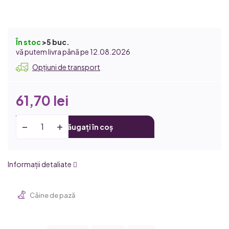
În stoc
>5 buc.
12.08.2026
Opțiuni de transport
61,70 lei
Adăugați în coș
Informaţii detaliate
Câine de pază