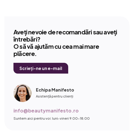
Aveți nevoie de recomandări sau aveți
întrebări?
O să vă ajutăm cu cea mai mare
plăcere.
Scrieți-ne un e-mail
Echipa Manifesto
Asistență pentru clienți
info@beautymanifesto.ro
Suntem aici pentru voi: luni-vineri 9:00-18:00