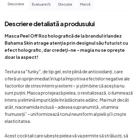
Descriere
Evaluare (1)
Discuţie
Marcă
Descriere detaliată a produsului
Masca Peel Off Roz holografică de la brandul irlandez
Bahama Skin atrage atenția prin designul său futurist cu
efect holografic, dar credeți-ne – magia nu se oprește
doar la aspect!
Textura sa "funky", de tip gel, este plină de antioxidanți, care
oferă un sprijin imediat în lupta împotriva efectelor negative ale
factorilor de stres interni și externi – și știm bine că aceștia nu
sunt puțini. Masca protejează pielea, o revitalizează, o iluminează
intens și elimină impuritățile înrădăcinate adânc. Mai mult decât
atât, niacinamida inclusă – adesea supranumită „vitamina
frumuseții” – uniformizează tonul neuniform al pielii și îi crește
elasticitatea.
Acest cocktail care iubește pielea vă va permite să străluciți, să