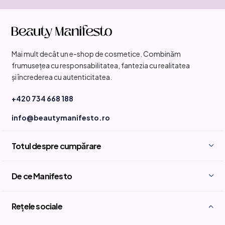
S
u
b
Mai mult decât un e-shop de cosmetice. Combinăm
s
frumusețea cu responsabilitatea, fantezia cu realitatea
o
și încrederea cu autenticitatea.
l
+420 734 668 188
info@beautymanifesto.ro
Totul despre cumpărare
De ce Manifesto
Rețele sociale