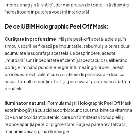
impresionați și să „vrăjiți”, dar mai presus de toate – să vă simțiți
încrezătoare în puterea voastră interioară!
De ce IUBIM Holographic Peel Off Mask:
Curățare în profunzime:
Măștile peel-off aderă la piele și, în
timpul uscării, se fixează pe impuritățile, sebumul și alte reziduuri
acumulate la suprafața acesteia. La desprindere, aceste
„murdării” sunt îndepărtate eficient (și spectaculos), eliberând
porii și eliminând punctele negre. În lumea îngrijirii pielii, acest
proces este echivalent cu o curățenie de primăvară – doar că
necesită mult mai puțin efort și „primăvara” poate veni o dată la
două zile...
Iluminator natural:
Formula măștii Holographic Peel Off Mask
este îmbogățită cu acid ascorbic (cunoscut mai bine ca vitamina
C) – un antioxidant puternic, care uniformizează tonul pielii și
reduce apariția petelor pigmentare. Fața va părea revitalizată,
mai luminoasă și plină de energie.