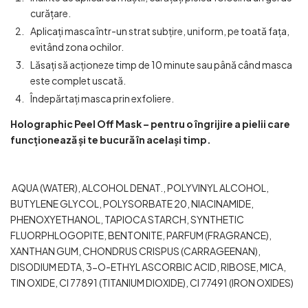
curățare.
Aplicați masca într-un strat subțire, uniform, pe toată fața,
evitând zona ochilor.
Lăsați să acționeze timp de 10 minute sau până când masca
este complet uscată.
Îndepărtați masca prin exfoliere.
Holographic Peel Off Mask – pentru o îngrijire a pielii care
funcționează și te bucură în același timp.
AQUA (WATER), ALCOHOL DENAT., POLYVINYL ALCOHOL,
BUTYLENE GLYCOL, POLYSORBATE 20, NIACINAMIDE,
PHENOXYETHANOL, TAPIOCA STARCH, SYNTHETIC
FLUORPHLOGOPITE, BENTONITE, PARFUM (FRAGRANCE),
XANTHAN GUM, CHONDRUS CRISPUS (CARRAGEENAN),
DISODIUM EDTA, 3-O-ETHYL ASCORBIC ACID, RIBOSE, MICA,
TIN OXIDE, CI 77891 (TITANIUM DIOXIDE), CI 77491 (IRON OXIDES)