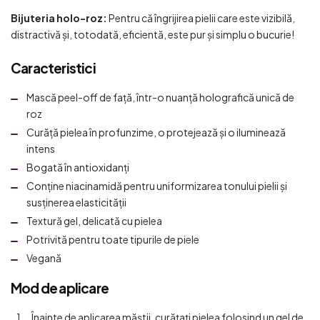
Bijuteria holo-roz:
Pentru că îngrijirea pielii care este vizibilă,
distractivă și, totodată, eficientă, este pur și simplu o bucurie!
Caracteristici
Mască peel-off de față, într-o nuanță holografică unică de
roz
Curăță pielea în profunzime, o protejează și o iluminează
intens
Bogată în antioxidanți
Conține niacinamidă pentru uniformizarea tonului pielii și
susținerea elasticității
Textură gel, delicată cu pielea
Potrivită pentru toate tipurile de piele
Vegană
Mod de aplicare
Înainte de aplicarea măștii, curățați pielea folosind un gel de