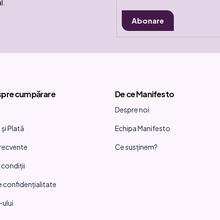
l.
Abonare
spre cumpărare
De ce Manifesto
Despre noi
și Plată
Echipa Manifesto
frecvente
Ce susținem?
 condiții
e confidențialitate
-ului