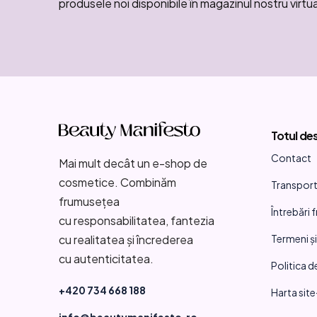
produsele noi disponibile în magazinul nostru virtua
S
u
Totul de
b
Contact
s
Mai mult decât un e-shop de
cosmetice. Combinăm
Transport 
o
frumusețea
Întrebări 
l
cu responsabilitatea, fantezia
Termeni și
cu realitatea și încrederea
cu autenticitatea.
Politica d
+420 734 668 188
Harta site