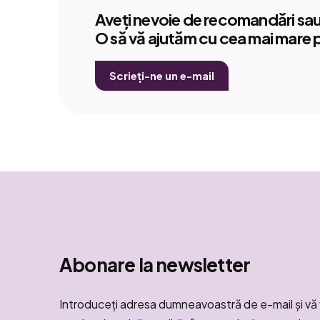
Aveți nevoie de recomandări sau 
O să vă ajutăm cu cea mai mare 
Scrieți-ne un e-mail
Abonare la newsletter
Introduceţi adresa dumneavoastră de e-mail şi vă 