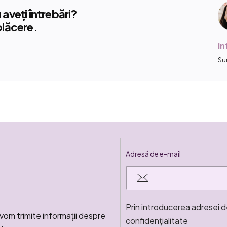
aveți întrebări?
plăcere.
i
Su
Adresă de e-mail
Prin introducerea adresei d
vom trimite informaţii despre
confidențialitate