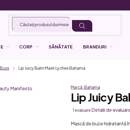
LE
CORP
SĂNĂTATE
BRANDURI
u Buze
Lip Juicy Balm Mask Lychee
Bahama
Marcă:
Bahama
Lip Juicy B
Evaluarea
Detalii de evaluar
1 evaluare
medie
Mască de buze hidratantă î
a