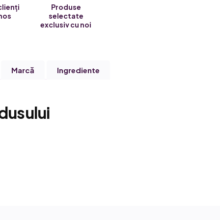
clienți
Produse
nos
selectate
exclusiv cu noi
Marcă
Ingrediente
dusului