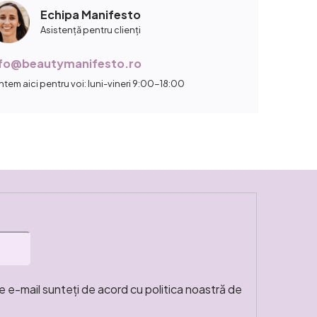
Echipa Manifesto
Asistență pentru clienți
nfo@beautymanifesto.ro
ntem aici pentru voi: luni-vineri 9:00-18:00
e e-mail sunteți de acord cu politica noastră de