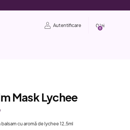
Coş
Autentificare
de
cumpărături
alm Mask Lychee
e
n balsam cu aromă de lychee 12,5ml