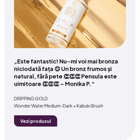
Este fantastic! Nu-mi voi mai bronza
niciodată fața 😊 Un bronz frumos și
natural, fără pete 👏👏👏 Pensula este
uimitoare 👏👏👏 – Monika P.
DRIPPING GOLD
Wonder Water Medium-Dark + Kabuki Brush
Vezi produsul