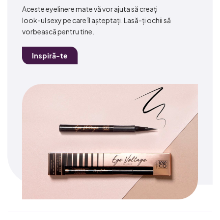
Aceste eyelinere mate vă vor ajuta să creați
look-ul sexy pe care îl așteptați. Lasă-ți ochii să
vorbească pentru tine.
Inspiră-te