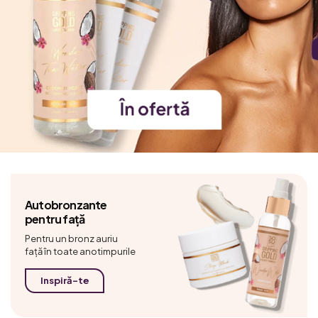
Autobronzante
pentru față
Pentru un bronz auriu
față în toate anotimpurile
Inspiră-te