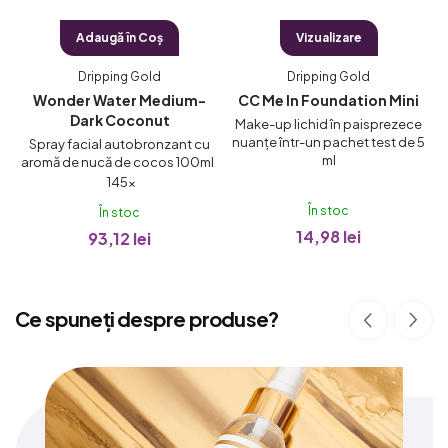
Adaugă în Coş
Vizualizare
Dripping Gold
Dripping Gold
it
Wonder Water Medium-
CC Me In Foundation Mini
Dark Coconut
e
Make-up lichid în paisprezece
nuanțe într-un pachet test de 5
Spray facial autobronzant cu
ml
aromă de nucă de cocos 100ml
Evaluarea
145×
medie
În stoc
În stoc
a
14,98 lei
93,12 lei
produsului
este
4,7
Ce spuneți despre produse?
din
5
stele.