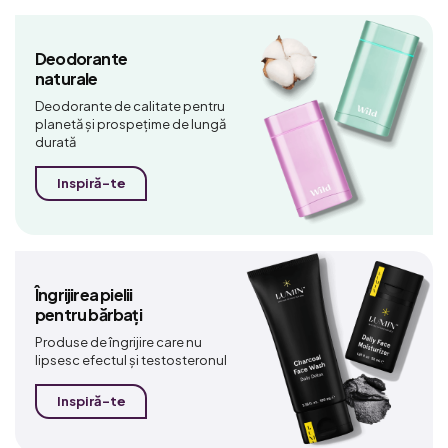
Deodorante
naturale
Deodorante de calitate pentru
planetă și prospețime de lungă
durată
Inspiră-te
Îngrijirea pielii
pentru bărbați
Produse de îngrijire care nu
lipsesc efectul și testosteronul
Inspiră-te