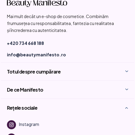
u
b
Mai mult decât un e-shop de cosmetice. Combinăm
s
frumusețea cu responsabilitatea, fantezia cu realitatea
o
și încrederea cu autenticitatea.
l
+420 734 668 188
info@beautymanifesto.ro
Totul despre cumpărare
De ce Manifesto
Rețele sociale
Instagram