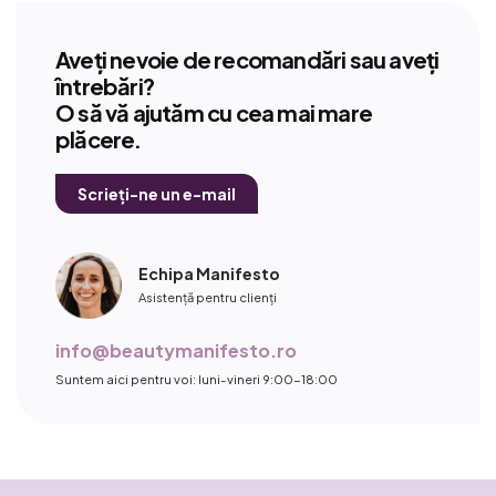
Aveți nevoie de recomandări sau aveți
întrebări?
O să vă ajutăm cu cea mai mare
plăcere.
Scrieți-ne un e-mail
Echipa Manifesto
Asistență pentru clienți
info@beautymanifesto.ro
Suntem aici pentru voi: luni-vineri 9:00-18:00