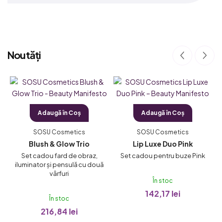
Noutăți
Adaugă în Coş
Adaugă în Coş
SOSU Cosmetics
SOSU Cosmetics
Blush & Glow Trio
Lip Luxe Duo Pink
Set cadou fard de obraz,
Set cadou pentru buze Pink
iluminator și pensulă cu două
vârfuri
În stoc
142,17 lei
În stoc
216,84 lei