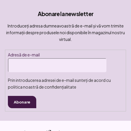
Abonare la newsletter
Introduceţi adresa dumneavoastră de e-mail şi vă vom trimite
informaţii despre produsele noi disponibile în magazinul nostru
virtual.
Adresă de e-mail
Prin introducerea adresei de e-mail sunteți de acord cu
politica noastră de confidențialitate
Abonare
S