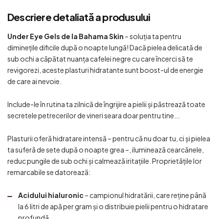
Descriere detaliată a produsului
Under Eye Gels de la Bahama Skin
– soluția ta pentru
diminețile dificile după o noapte lungă! Dacă pielea delicată de
sub ochi a căpătat nuanța cafelei negre cu care încerci să te
revigorezi, aceste plasturi hidratante sunt boost-ul de energie
de care ai nevoie.
Include-le în rutina ta zilnică de îngrijire a pielii și păstrează toate
secretele petrecerilor de vineri seara doar pentru tine...
Plasturii oferă hidratare intensă – pentru că nu doar tu, ci și pielea
ta suferă de sete după o noapte grea –, iluminează cearcănele,
reduc pungile de sub ochi și calmează iritațiile. Proprietățile lor
remarcabile se datorează:
Acidului hialuronic
– campionul hidratării, care reține până
la 6 litri de apă per gram și o distribuie pielii pentru o hidratare
profundă.