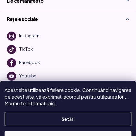
De ce Manifesto
Rețele sociale
Instagram
TikTok
Facebook
Youtube
Acest site utilizează fișiere cookie. Continuând navigarea
pe acest site, vă exprimați acordul pentru utilizarea lor...
Mai multe informații
aici
.
Creat de Shoptet
Setări
Drepturi de autor 2026
Beauty Manifesto
. Toate drepturile
rezervate.
Editați setările cookie-urilor