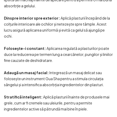
absorbție a gelului.
Dinspre interior spre exterior:
Aplică plasturii începând de la
colțurile interioare ale ochilor și netezește spre tâmple. Acest
lucru asigură aplicarea uniformă și evită ca gelul să ajungă pe
ochi.
Folosește-i constant:
Aplicarea regulată a plasturilor poate
duce la reducerea pe termen lung a cearcănelor, pungilor și liniilor
fine cauzate de deshidratare.
Adaugă un masaj facial:
Integrează un masaj delicat sau
folosește un instrument Gua Sha pentru a stimula circulația
sângelui și a intensifica absorbția ingredientelor din plasturi.
Stratifică inteligent:
Aplică plasturii înainte de produsele mai
grele, cum ar fi cremele sau uleiurile, pentru a permite
ingredientelor active să pătrundă mai bine în piele.