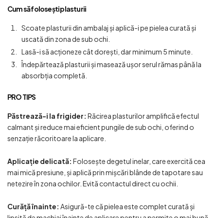
Cum să folosești plasturii
Scoate plasturii din ambalaj și aplică-i pe pielea curată și
uscată din zona de sub ochi.
Lasă-i să acționeze cât dorești, dar minimum 5 minute.
Îndepărtează plasturii și masează ușor serul rămas până la
absorbția completă.
PRO TIPS
Păstrează-i la frigider:
Răcirea plasturilor amplifică efectul
calmant și reduce mai eficient pungile de sub ochi, oferind o
senzație răcoritoare la aplicare.
Aplicație delicată:
Folosește degetul inelar, care exercită cea
mai mică presiune, și aplică prin mișcări blânde de tapotare sau
netezire în zona ochilor. Evită contactul direct cu ochii.
Curăță înainte:
Asigură-te că pielea este complet curată și
lipsită de machiaj înainte de aplicare pentru a permite o mai bună