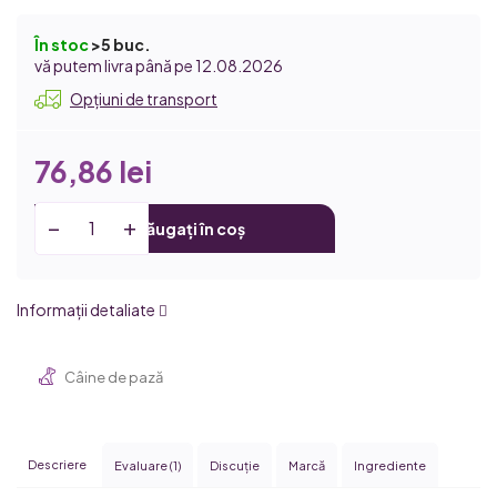
În stoc
>5 buc.
12.08.2026
Opțiuni de transport
76,86 lei
Adăugați în coș
Informaţii detaliate
Câine de pază
Descriere
Evaluare (1)
Discuţie
Marcă
Ingrediente