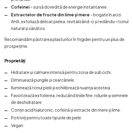
Cofeinei
– sursă dovedită de energie instantanee.
Extractelor de fructe din lime și mere
– bogate în acizi
AHA, exfoliază delicat pielea, revitalizând-o și redându-i tonul
natural și sănătos.
Recomandăm păstrarea plasturilor în frigider pentru un plus de
prospețime.
Proprietăți
Hidratare și calmare intensă pentru zona de sub ochi.
Diminuează pungile și cearcănele.
Iluminează tonul pielii și echilibrează nuanța acesteia.
Favorizează exfolierea, reducând liniile fine, ridurile și semnele
de deshidratare.
Conțin acid hialuronic, cofeină și extracte din mere și lime.
Potriviți pentru toate tipurile de piele.
Vegan.