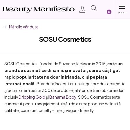
Treci
Coş
la
conținut
de
Mărcile vândute
SOSU Cosmetics
cumpărătur
L
i
SOSU Cosmetics, fondat de Suzanne Jackson în 2015,
este un
s
brand de cosmetice dinamic și inovator, care a câștigat
t
rapid popularitate nu doar în Irlanda, ci și pe piața
ă
internațională.
Brandul a început cu un singur produs cosmetic
și acum oferă peste 300 de produse, alături de trei sub-branduri,
p
inclusiv
Dripping Gold
și
Bahama Body
. SOSU Cosmetics este
r
cunoscut pentru angajamentul său de a crea produse de înaltă
o
calitate, care sunt cruelty-free și vegan-friendly.
d
u