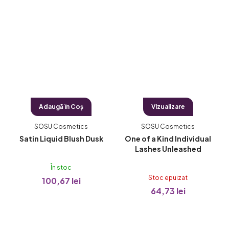
Adaugă în Coş
Vizualizare
SOSU Cosmetics
SOSU Cosmetics
Satin Liquid Blush Dusk
One of a Kind Individual
Lashes Unleashed
În stoc
Stoc epuizat
100,67 lei
64,73 lei