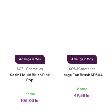
Adaugă în Coş
Adaugă în Coş
SOSU Cosmetics
SOSU Cosmetics
Satin Liquid Blush Pink
Large Fan Brush SD304
Pop
În stoc
În stoc
49,58 lei
108,03 lei