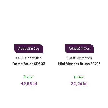
Adaugă în Coş
Adaugă în Coş
SOSU Cosmetics
SOSU Cosmetics
Dome Brush SD303
Mini Blender Brush SE218
În stoc
În stoc
49,58 lei
32,26 lei