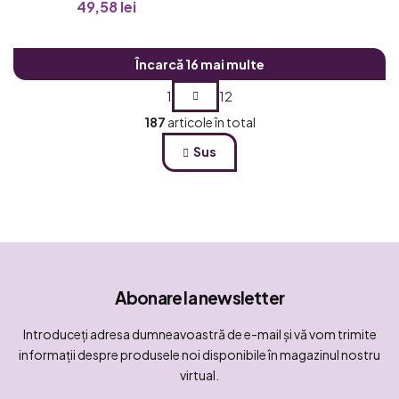
49,58 lei
Încarcă 16 mai multe
P
1
12
a
C
187
articole în total
g
o
Sus
n
i
t
n
r
a
o
r
l
e
u
l
l
Abonare la newsletter
i
s
Introduceţi adresa dumneavoastră de e-mail şi vă vom trimite
t
informaţii despre produsele noi disponibile în magazinul nostru
ă
virtual.
r