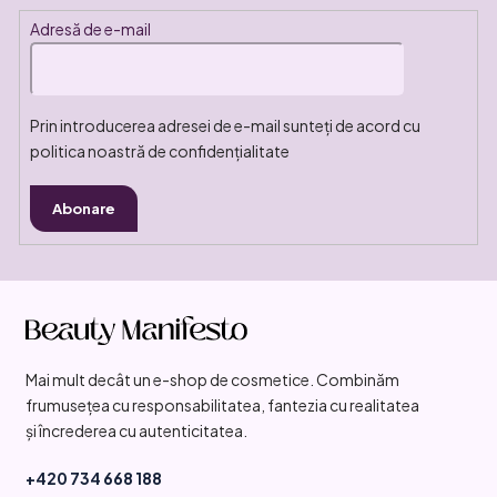
i
Adresă de e-mail
l
o
r
Prin introducerea adresei de e-mail sunteți de acord cu
politica noastră de confidențialitate
Abonare
S
u
b
Mai mult decât un e-shop de cosmetice. Combinăm
s
frumusețea cu responsabilitatea, fantezia cu realitatea
o
și încrederea cu autenticitatea.
l
+420 734 668 188