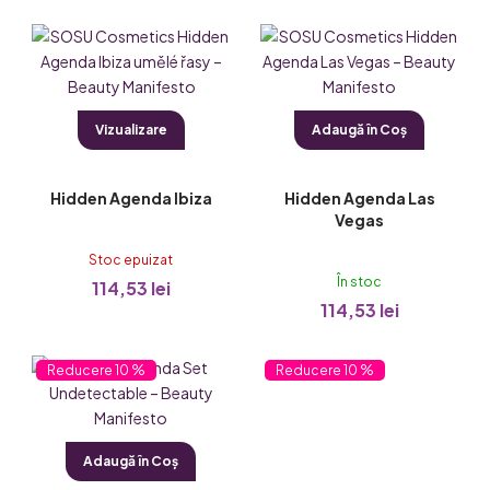
s
e
Vizualizare
Adaugă în Coş
Hidden Agenda Ibiza
Hidden Agenda Las
Vegas
Stoc epuizat
În stoc
114,53 lei
114,53 lei
10 %
10 %
Adaugă în Coş