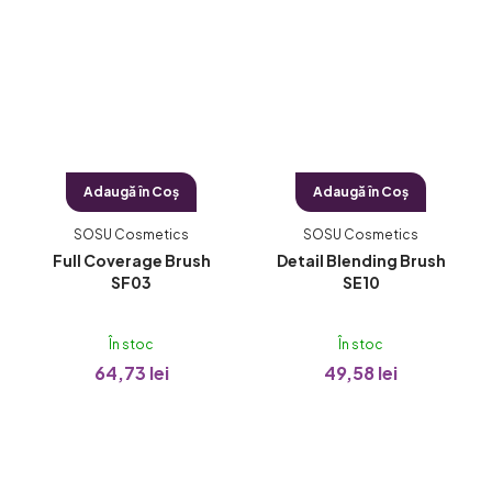
Adaugă în Coş
Adaugă în Coş
SOSU Cosmetics
SOSU Cosmetics
Full Coverage Brush
Detail Blending Brush
SF03
SE10
În stoc
În stoc
64,73 lei
49,58 lei