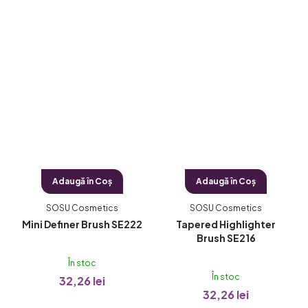
Adaugă în Coş
Adaugă în Coş
SOSU Cosmetics
SOSU Cosmetics
Mini Definer Brush SE222
Tapered Highlighter
Brush SE216
În stoc
În stoc
32,26 lei
32,26 lei