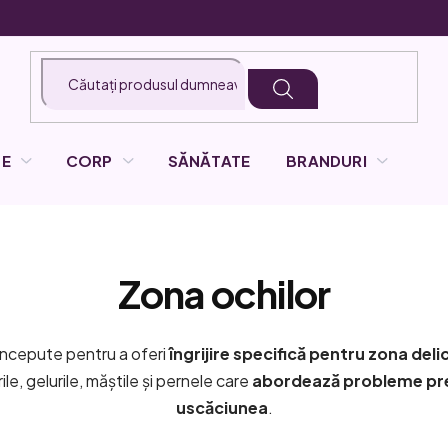
LE
CORP
SĂNĂTATE
BRANDURI
Zona ochilor
concepute pentru a oferi
îngrijire specifică pentru zona delica
e, gelurile, măștile și pernele care
abordează probleme prec
uscăciunea
.