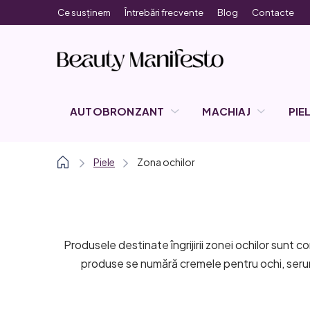
Treci
Ce susținem
Întrebări frecvente
Blog
Contacte
la
conținut
AUTOBRONZANT
MACHIAJ
PIE
Acasă
Piele
Zona ochilor
Produsele destinate îngrijirii zonei ochilor sunt 
produse se numără cremele pentru ochi, seruril