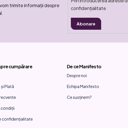
Prin introducerea adresei d
vom trimite informaţii despre
confidențialitate
l.
Abonare
spre cumpărare
De ce Manifesto
Despre noi
și Plată
Echipa Manifesto
frecvente
Ce susținem?
 condiții
e confidențialitate