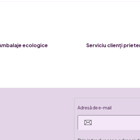
l
i
s
t
ă
Ambalaje ecologice
Serviciu clienți priet
r
i
l
o
r
Adresă de e-mail