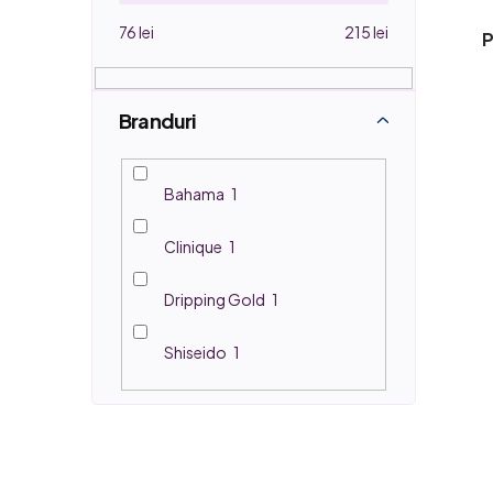
u
i
76
lei
215
lei
P
Branduri
Bahama
1
Clinique
1
Dripping Gold
1
Shiseido
1