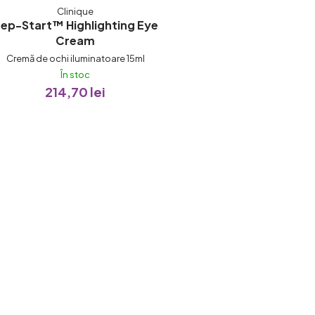
Clinique
ep-Start™ Highlighting Eye
Cream
Cremă de ochi iluminatoare 15ml
În stoc
214,70 lei
C
o
n
t
r
o
l
u
l