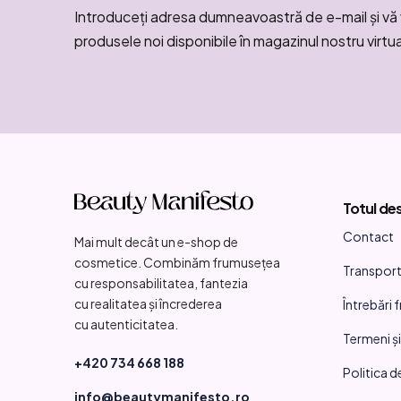
Introduceţi adresa dumneavoastră de e-mail şi vă 
produsele noi disponibile în magazinul nostru virtua
S
u
Totul de
b
Contact
Mai mult decât un e-shop de
s
cosmetice. Combinăm frumusețea
Transport 
o
cu responsabilitatea, fantezia
cu realitatea și încrederea
Întrebări 
l
cu autenticitatea.
Termeni și
+420 734 668 188
Politica d
info@beautymanifesto.ro