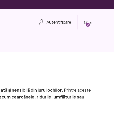
Coş
Autentificare
de
cumpărături
tă și sensibilă din jurul ochilor
. Printre aceste
um cearcănele, ridurile, umflăturile sau