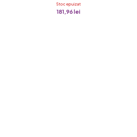
a
Stoc epuizat
181,96 lei
ui