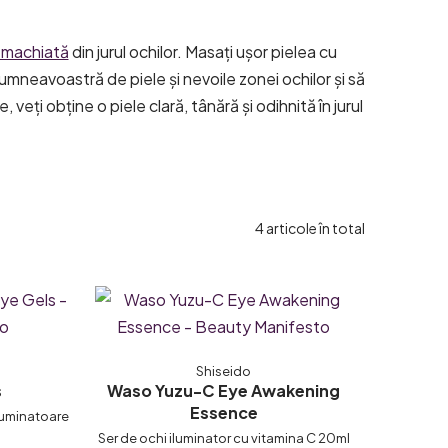
machiată
din jurul ochilor. Masați ușor pielea cu
umneavoastră de piele și nevoile zonei ochilor și să
, veți obține o piele clară, tânără și odihnită în jurul
4
articole în total
Shiseido
s
Waso Yuzu-C Eye Awakening
Essence
iluminatoare
Ser de ochi iluminator cu vitamina C 20ml