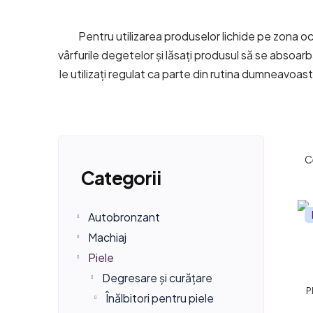
Pentru utilizarea produselor lichide pe zona oc
vârfurile degetelor și lăsați produsul să se absoar
le utilizați regulat ca parte din rutina dumneavoastră 
B
S
Sari
C
a
e
Categorii
peste
r
l
categorii
L
Autobronzant
ă
e
i
Machiaj
l
c
Piele
s
a
t
Degresare și curățare
t
P
Înălbitori pentru piele
t
a