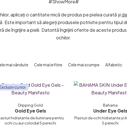
#ShowMore#
hilor, aplicați o cantitate mică de produs pe pielea curată și
de
bă. Este important să alegeți produsele potrivite pentru tipul d
de îngrijire a pielii. Datorită îngrijirii oferite de aceste produse
ochilor.
ele mai vândute
Cele mai ieftine
Cele mai scumpe
Alfabetic
Exclusiv cu noi
Dripping Gold
Bahama
Gold Eye Gels
Under Eye Gel
lasturi hidratante de iluminare pentru
Plasturi de ochi hidratante și 
ochi cu aur coloidal 5 perechi
5 perechi