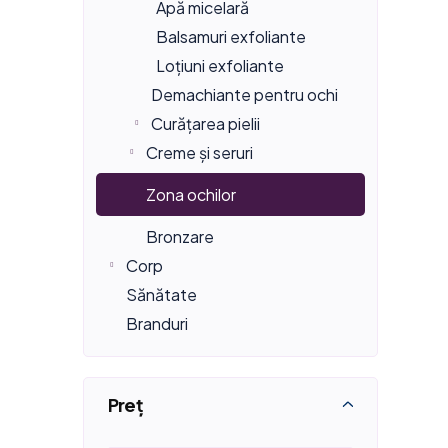
ă
Apă micelară
e
r
Balsamuri exfoliante
p
r
e
Loțiuni exfoliante
r
Demachiante pentru ochi
a
a
o
Curățarea pielii
l
p
d
Creme și seruri
ă
r
u
Zona ochilor
o
s
Bronzare
d
e
Corp
u
Sănătate
Branduri
s
u
l
Preţ