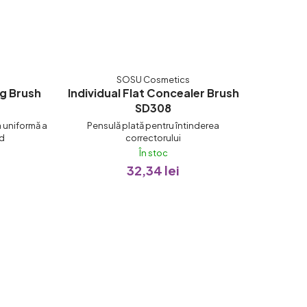
SOSU Cosmetics
ng Brush
Individual Flat Concealer Brush
SD308
a uniformă a
Pensulă plată pentru întinderea
id
correctorului
În stoc
32,34 lei