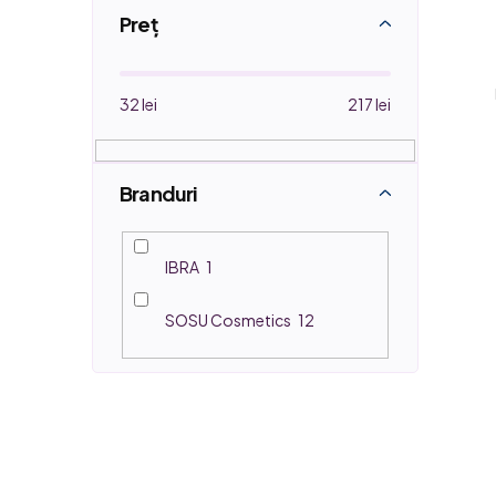
l
Preţ
u
i
32
lei
217
lei
Branduri
IBRA
1
SOSU Cosmetics
12