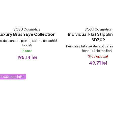
SOSU Cosmetics
SOSU Cosmetics
Luxury Brush Eye Collection
Individual Flat Stippli
SD309
t de pensule pentru farduri de ochi 6
bucăți
Pensulă plată pentru aplicare
fondului de ten lich
În stoc
195,14 lei
Stoc epuizat
49,71 lei
Recomandate