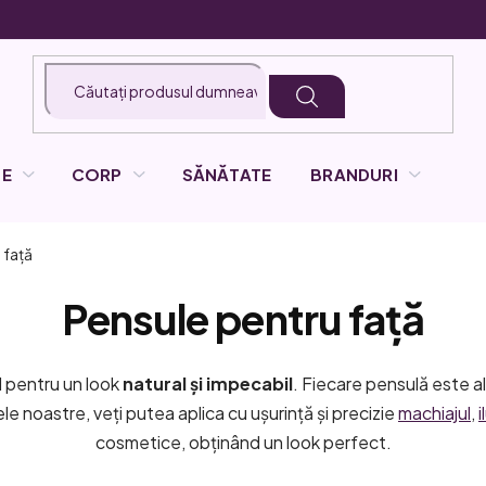
LE
CORP
SĂNĂTATE
BRANDURI
 față
Pensule pentru față
l pentru un look
natural și impecabil
. Fiecare pensulă este al
ele noastre, veți putea aplica cu ușurință și precizie
machiajul
,
cosmetice, obținând un look perfect.