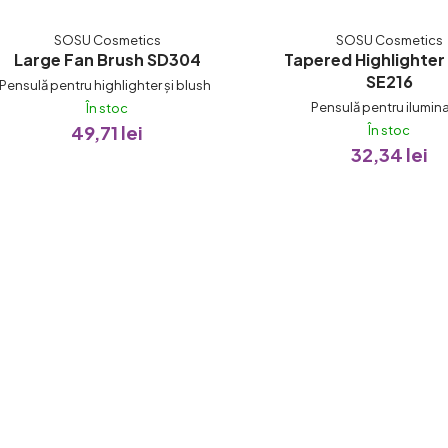
SOSU Cosmetics
SOSU Cosmetics
Large Fan Brush SD304
Tapered Highlighter
SE216
Pensulă pentru highlighter și blush
Pensulă pentru ilumin
În stoc
49,71 lei
În stoc
32,34 lei