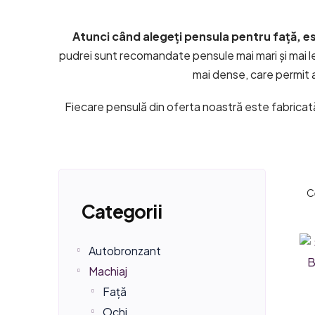
Atunci când alegeți pensula pentru față, est
pudrei sunt recomandate pensule mai mari și mai le
mai dense, care permit a
Fiecare pensulă din oferta noastră este fabricat
B
S
Sari
C
a
e
Categorii
peste
r
l
categorii
L
Autobronzant
ă
e
i
Machiaj
l
c
Față
s
Ochi