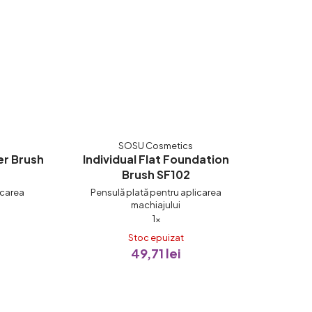
SOSU Cosmetics
er Brush
Individual Flat Foundation
Brush SF102
icarea
Pensulă plată pentru aplicarea
machiajului
a
Evaluarea
1×
medie
Stoc epuizat
49,71 lei
a
ui
produsului
este