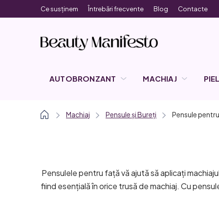
Treci
Ce susținem
Întrebări frecvente
Blog
Contacte
la
conținut
AUTOBRONZANT
MACHIAJ
PIE
Acasă
Machiaj
Pensule și Bureți
Pensule pentru
Pensulele pentru față vă ajută să aplicați machiaju
fiind esențială în orice trusă de machiaj. Cu pensul