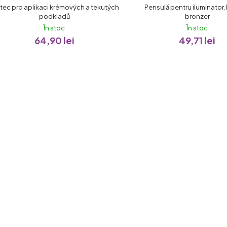
tec pro aplikaci krémových a tekutých
Pensulă pentru iluminator, 
podkladů
bronzer
În stoc
În stoc
64,90 lei
49,71 lei