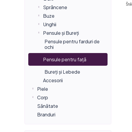
a
t
t
Ště
Sprâncene
t
a
ă
Buze
e
r
Unghii
p
r
e
Pensule și Bureți
r
Pensule pentru farduri de
a
a
o
ochi
l
p
d
Pensule pentru față
ă
r
u
Bureți și Lebede
o
Accesorii
s
d
Piele
e
Corp
u
Sănătate
s
Branduri
u