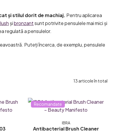
t și stilul dorit de machiaj.
Pentru aplicarea
lush
și
bronzant
sunt potrivite pensulele mai mici și
ea regulată a pensulelor.
neavoastră. Puteți încerca, de exemplu, pensulele
13
articole în total
Recomandate
IBRA
03
Antibacterial Brush Cleaner