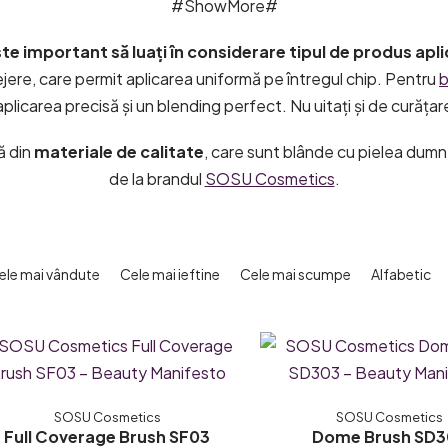
#ShowMore#
e important să luați în considerare tipul de produs aplica
jere, care permit aplicarea uniformă pe întregul chip. Pentru
b
plicarea precisă și un blending perfect. Nu uitați și de curățar
ă din
materiale de calitate
, care sunt blânde cu pielea dum
de la brandul
SOSU Cosmetics
.
ele mai vândute
Cele mai ieftine
Cele mai scumpe
Alfabetic
SOSU Cosmetics
SOSU Cosmetics
Full Coverage Brush SF03
Dome Brush SD3