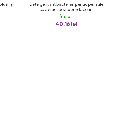
blush și
Detergent antibacterian pentru pensule
cu extract de arbore de ceai...
În stoc
40,16 lei