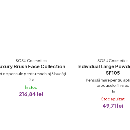
SOSU Cosmetics
SOSU Cosmetics
uxury Brush Face Collection
Individual Large Powd
SF105
t de pensule pentru machiaj 6 bucăți
Evaluarea
2×
Pensulă mare pentru apl
produselor în vrac
medie
În stoc
Evaluare
1×
216,84 lei
a
medie
Stoc epuizat
produsului
49,71 lei
a
este
produsul
5,0
este
din