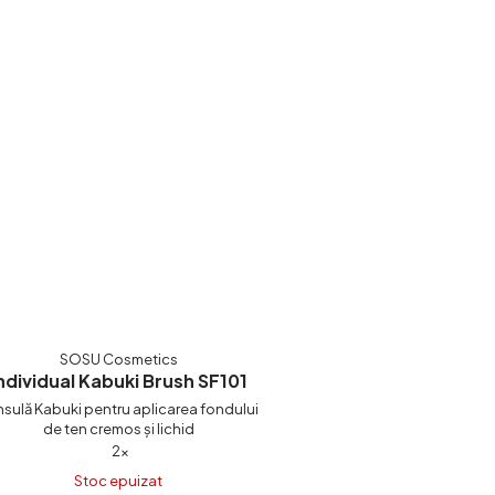
5,0
5
din
stele.
5
stele.
SOSU Cosmetics
ndividual Kabuki Brush SF101
sulă Kabuki pentru aplicarea fondului
de ten cremos și lichid
Evaluarea
2×
medie
Stoc epuizat