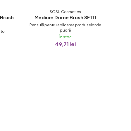
SOSU Cosmetics
 Brush
Medium Dome Brush SF111
Pensulă pentru aplicarea produselor de
pudră
ator
În stoc
49,71 lei