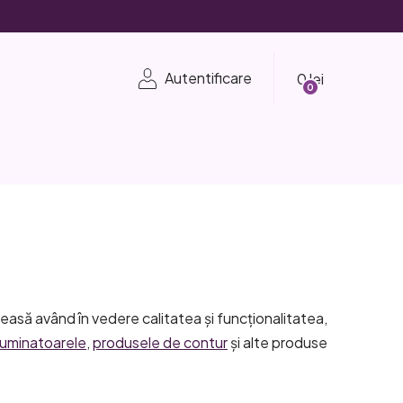
Coş
Autentificare
de
cumpărături
easă având în vedere calitatea și funcționalitatea,
iluminatoarele
,
produsele de contur
și alte produse