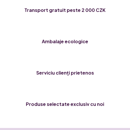
o
l
Transport gratuit peste 2 000 CZK
u
l
l
i
s
Ambalaje ecologice
t
ă
r
i
l
Serviciu clienți prietenos
o
r
Produse selectate exclusiv cu noi