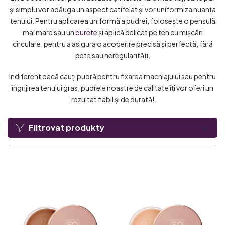
și simplu vor adăuga un aspect catifelat și vor uniformiza nuanța
tenului. Pentru aplicarea uniformă a pudrei, folosește o pensulă
mai mare sau un
burete
și aplică delicat pe ten cu mișcări
circulare, pentru a asigura o acoperire precisă și perfectă, fără
pete sau neregularități.
Indiferent dacă cauți pudră pentru fixarea machiajului sau pentru
îngrijirea tenului gras, pudrele noastre de calitate îți vor oferi un
rezultat fiabil și de durată!
Filtrovat produkty
L
i
s
t