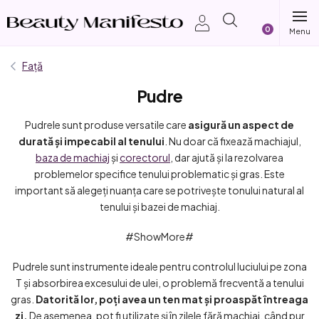
Treci
Coş
la
conținut
de
Față
Pudre
cumpărătur
Pudrele sunt produse versatile care
asigură un aspect de
durată și impecabil al tenului
. Nu doar că fixează machiajul,
baza de machiaj
și
corectorul
, dar ajută și la rezolvarea
problemelor specifice tenului problematic și gras. Este
important să alegeți nuanța care se potrivește tonului natural al
tenului și bazei de machiaj.
#ShowMore#
Pudrele sunt instrumente ideale pentru controlul luciului pe zona
T și absorbirea excesului de ulei, o problemă frecventă a tenului
gras.
Datorită lor, poți avea un ten mat și proaspăt întreaga
zi.
De asemenea, pot fi utilizate și în zilele fără machiaj, când pur