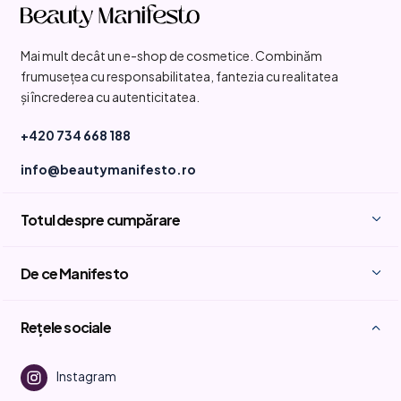
u
b
Mai mult decât un e-shop de cosmetice. Combinăm
s
frumusețea cu responsabilitatea, fantezia cu realitatea
o
și încrederea cu autenticitatea.
l
+420 734 668 188
info@beautymanifesto.ro
Totul despre cumpărare
De ce Manifesto
Rețele sociale
Instagram