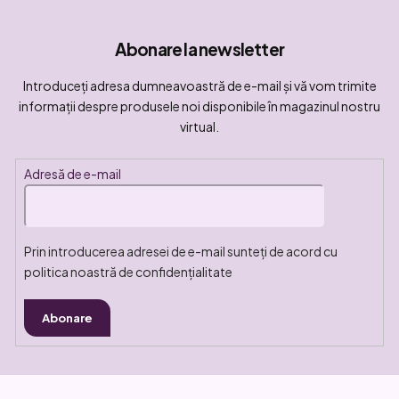
Abonare la newsletter
Introduceţi adresa dumneavoastră de e-mail şi vă vom trimite
informaţii despre produsele noi disponibile în magazinul nostru
virtual.
Adresă de e-mail
Prin introducerea adresei de e-mail sunteți de acord cu
politica noastră de confidențialitate
Abonare
S