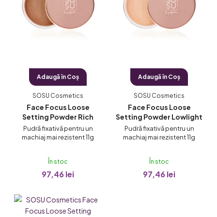
ă
p
r
o
d
u
Adaugă în Coş
Adaugă în Coş
s
e
SOSU Cosmetics
SOSU Cosmetics
Face Focus Loose
Face Focus Loose
Setting Powder Rich
Setting Powder Lowlight
Pudră fixativă pentru un
Pudră fixativă pentru un
machiaj mai rezistent 11g
machiaj mai rezistent 11g
În stoc
În stoc
97,46 lei
97,46 lei