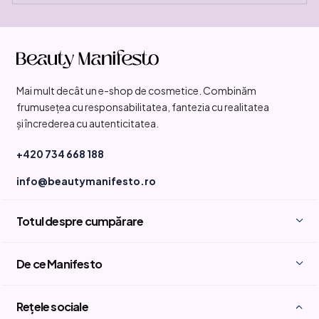
S
u
b
Mai mult decât un e-shop de cosmetice. Combinăm
s
frumusețea cu responsabilitatea, fantezia cu realitatea
o
și încrederea cu autenticitatea.
l
+420 734 668 188
info@beautymanifesto.ro
Totul despre cumpărare
De ce Manifesto
Rețele sociale