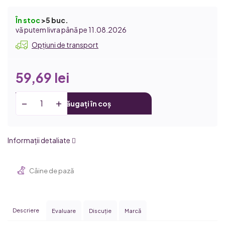
În stoc
>5 buc.
11.08.2026
Opțiuni de transport
59,69 lei
Adăugați în coș
Informaţii detaliate
Câine de pază
Descriere
Evaluare
Discuţie
Marcă