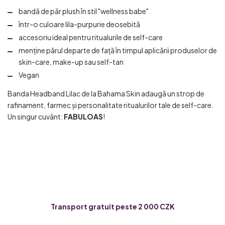
bandă de păr plush în stil "wellness babe"
într-o culoare lila-purpurie deosebită
accesoriu ideal pentru ritualurile de self-care
menține părul departe de față în timpul aplicării produselor de
skin-care, make-up sau self-tan
Vegan
Banda Headband Lilac de la Bahama Skin adaugă un strop de
rafinament, farmec și personalitate ritualurilor tale de self-care.
Un singur cuvânt:
FABULOAS
!
Transport gratuit peste 2 000 CZK