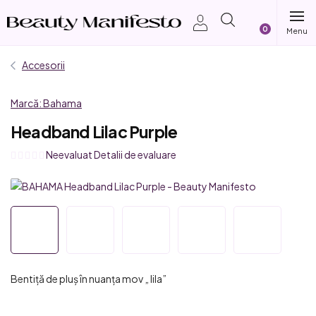
Treci
Coş
la
conținut
de
Accesorii
cumpărătur
Marcă:
Bahama
Headband Lilac Purple
Evaluarea
Neevaluat
Detalii de evaluare
medie
a
produsului
este
0,0
din
5
Bentiță de pluș în nuanța mov „ lila”
stele.