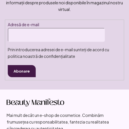
informaţii despre produsele noi disponibile în magazinul nostru
virtual.
Adresă de e-mail
Prin introducerea adresei de e-mail sunteți de acord cu
politica noastră de confidențialitate
Abonare
S
u
b
Mai mult decât un e-shop de cosmetice. Combinăm
s
frumusețea cu responsabilitatea, fantezia cu realitatea
o
și încrederea cu autenticitatea.