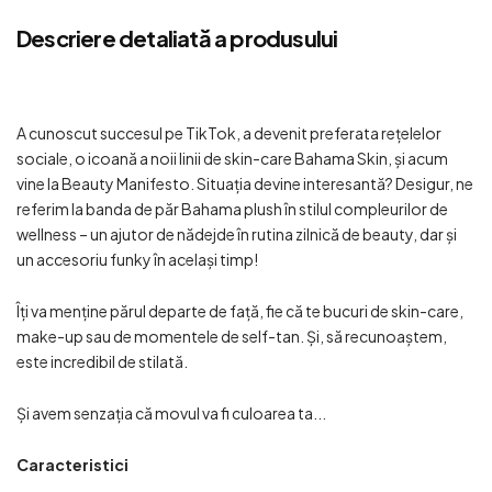
Descriere detaliată a produsului
A cunoscut succesul pe TikTok, a devenit preferata rețelelor
sociale, o icoană a noii linii de skin-care Bahama Skin, și acum
vine la Beauty Manifesto. Situația devine interesantă? Desigur, ne
referim la banda de păr Bahama plush în stilul compleurilor de
wellness – un ajutor de nădejde în rutina zilnică de beauty, dar și
un accesoriu funky în același timp!
Îți va menține părul departe de față, fie că te bucuri de skin-care,
make-up sau de momentele de self-tan. Și, să recunoaștem,
este incredibil de stilată.
Și avem senzația că movul va fi culoarea ta...
Caracteristici