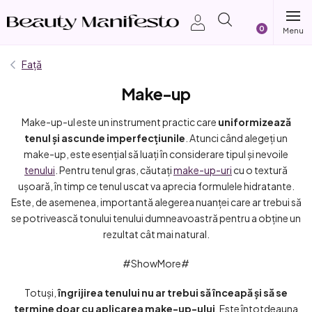
Treci
Coş
la
conținut
de
Față
Make-up
cumpărătur
Make-up-ul este un instrument practic care
uniformizează
tenul și ascunde imperfecțiunile
. Atunci când alegeți un
make-up, este esențial să luați în considerare tipul și nevoile
tenului
. Pentru tenul gras, căutați
make-up-uri
cu o textură
ușoară, în timp ce tenul uscat va aprecia formulele hidratante.
Este, de asemenea, importantă alegerea nuanței care ar trebui să
se potrivească tonului tenului dumneavoastră pentru a obține un
rezultat cât mai natural.
#ShowMore#
Totuși,
îngrijirea tenului nu ar trebui să înceapă și să se
termine doar cu aplicarea make-up-ului
. Este întotdeauna