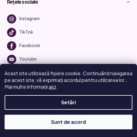
Rețele sociale
Instagram
TikTok
Facebook
Youtube
Acest site utilizează fișiere cookie. Continuând navigarea
pe acest site, vă exprimați acordul pentru utilizarea lor...
Mai multe informații
aici
.
Creat de Shoptet
Setări
Drepturi de autor 2026
Beauty Manifesto
. Toate drepturile
rezervate.
Editați setările cookie-urilor
Sunt de acord