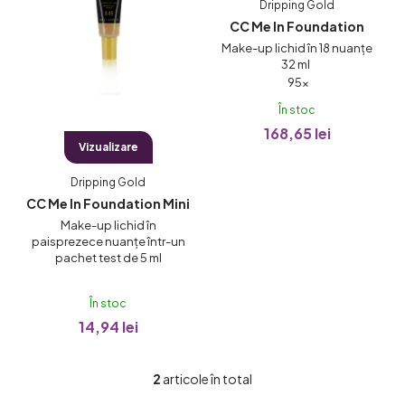
ă
Dripping Gold
p
CC Me In Foundation
r
Make-up lichid în 18 nuanțe
32 ml
o
Evaluarea
95×
d
medie
În stoc
a
u
168,65 lei
produsului
Vizualizare
s
este
e
Dripping Gold
4,9
CC Me In Foundation Mini
din
Make-up lichid în
5
paisprezece nuanțe într-un
stele.
pachet test de 5 ml
În stoc
14,94 lei
2
articole în total
C