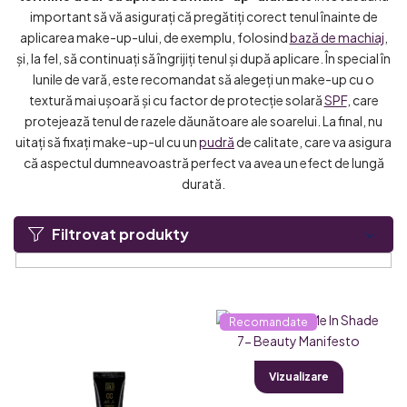
important să vă asigurați că pregătiți corect tenul înainte de
aplicarea make-up-ului, de exemplu, folosind
bază de machiaj
,
și, la fel, să continuați să îngrijiți tenul și după aplicare. În special în
lunile de vară, este recomandat să alegeți un make-up cu o
textură mai ușoară și cu factor de protecție solară
SPF
, care
protejează tenul de razele dăunătoare ale soarelui. La final, nu
uitați să fixați make-up-ul cu un
pudră
de calitate, care va asigura
că aspectul dumneavoastră perfect va avea un efect de lungă
durată.
Filtrovat produkty
L
Recomandate
i
s
Vizualizare
t