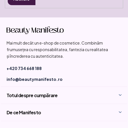
S
u
b
Mai mult decât un e-shop de cosmetice. Combinăm
s
frumusețea cu responsabilitatea, fantezia cu realitatea
o
și încrederea cu autenticitatea.
l
+420 734 668 188
info@beautymanifesto.ro
Totul despre cumpărare
De ce Manifesto