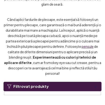
glam de seară.
Când aplici fardurile de pleoape, este esențial să folosești un
primer pentru pleoape, care garantează o mai bună aderență și o
durabilitate mai mare a machiajului. La început, aplică o nuanță
deschisă pe toată pleoapa ca bază, apoi o nuanță medie pe
partea exterioară a pleoapei pentru adâncime și o culoare mai
închisă în pliul pleoapei pentru definire. Folosește
pensule
de
calitate de diferite dimensiuni pentru o aplicare precisă și un
blending reușit.
Experimentează cu culori și tehnici de
aplicare diferite
, cum ar fi smokey eye sau cut crease, pentru a
descoperi ce te avantajează cel mai bine și reflectă stilul tău
personal!
Filtrovat produkty