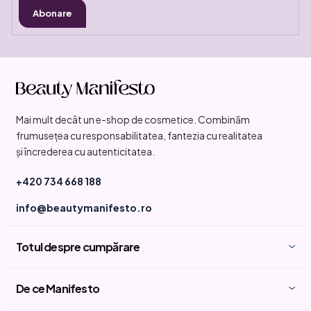
Abonare
S
u
b
Mai mult decât un e-shop de cosmetice. Combinăm
s
frumusețea cu responsabilitatea, fantezia cu realitatea
o
și încrederea cu autenticitatea.
l
+420 734 668 188
info@beautymanifesto.ro
Totul despre cumpărare
De ce Manifesto