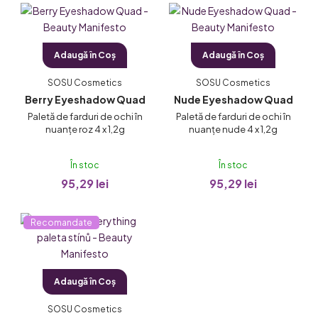
L
i
s
Adaugă în Coş
Adaugă în Coş
t
ă
SOSU Cosmetics
SOSU Cosmetics
p
Berry Eyeshadow Quad
Nude Eyeshadow Quad
r
Paletă de farduri de ochi în
Paletă de farduri de ochi în
nuanțe roz 4 x 1,2g
nuanțe nude 4 x 1,2g
o
d
În stoc
În stoc
u
95,29 lei
95,29 lei
s
e
Recomandate
Adaugă în Coş
SOSU Cosmetics