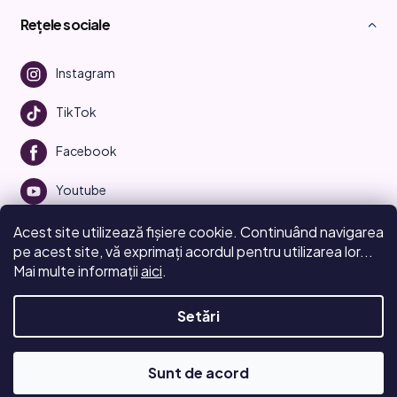
Rețele sociale
Instagram
TikTok
Facebook
Youtube
Acest site utilizează fișiere cookie. Continuând navigarea
pe acest site, vă exprimați acordul pentru utilizarea lor...
Mai multe informații
aici
.
Creat de Shoptet
Setări
Drepturi de autor 2026
Beauty Manifesto
. Toate drepturile
rezervate.
Editați setările cookie-urilor
Sunt de acord