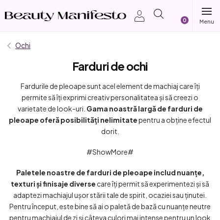
Treci
Coş
la
conținut
de
Ochi
Farduri de ochi
cumpărătur
Fardurile de pleoape sunt acel element de machiaj care îți
permite să îți exprimi creativ personalitatea și să creezi o
varietate de look-uri.
Gama noastră largă de farduri de
pleoape oferă posibilități nelimitate
pentru a obține efectul
dorit.
#ShowMore#
Paletele noastre de farduri de pleoape includ nuanțe,
texturi și finisaje diverse
care îți permit să experimentezi și să
adaptezi machiajul ușor stării tale de spirit, ocaziei sau ținutei.
Pentru început, este bine să ai o paletă de bază cu nuanțe neutre
pentru machiajul de zi și câteva culori mai intense pentru un look