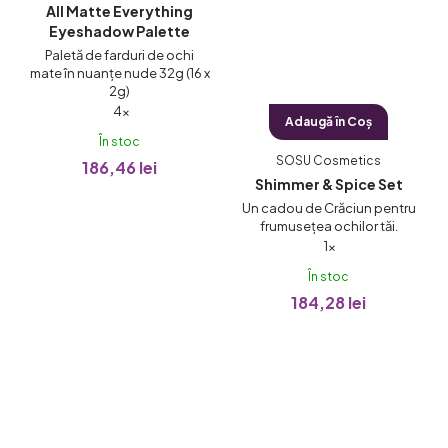
All Matte Everything
Eyeshadow Palette
Paletă de farduri de ochi
mate în nuanțe nude 32g (16 x
2g)
Evaluarea
4×
Adaugă în Coş
medie
În stoc
a
SOSU Cosmetics
186,46 lei
produsului
Shimmer & Spice Set
este
Un cadou de Crăciun pentru
5,0
frumusețea ochilor tăi.
Evaluarea
1×
din
medie
5
În stoc
a
stele.
184,28 lei
produsului
este
5,0
din
5
stele.