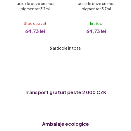
Calling
Suit
Luciu de buze cremos,
Luciu de buze cremos,
pigmentat 3,7ml
pigmentat 3,7ml
Stoc epuizat
În stoc
64,73 lei
64,73 lei
6
articole în total
C
o
n
t
r
o
l
Transport gratuit peste 2 000 CZK
u
l
l
i
s
Ambalaje ecologice
t