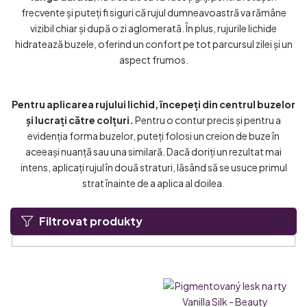
frecvente și puteți fi siguri că rujul dumneavoastră va rămâne
vizibil chiar și după o zi aglomerată. În plus, rujurile lichide
hidratează buzele, oferind un confort pe tot parcursul zilei și un
aspect frumos.
Pentru aplicarea rujului lichid, începeți din centrul buzelor
și lucrați către colțuri.
Pentru o contur precis și pentru a
evidenția forma buzelor, puteți folosi un creion de buze în
aceeași nuanță sau una similară. Dacă doriți un rezultat mai
intens, aplicați rujul în două straturi, lăsând să se usuce primul
strat înainte de a aplica al doilea.
Filtrovat produkty
L
i