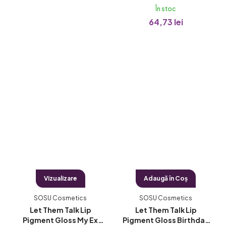
În stoc
64,73 lei
Vizualizare
Adaugă în Coş
SOSU Cosmetics
SOSU Cosmetics
Let Them Talk Lip
Let Them Talk Lip
Pigment Gloss My Ex
Pigment Gloss Birthday