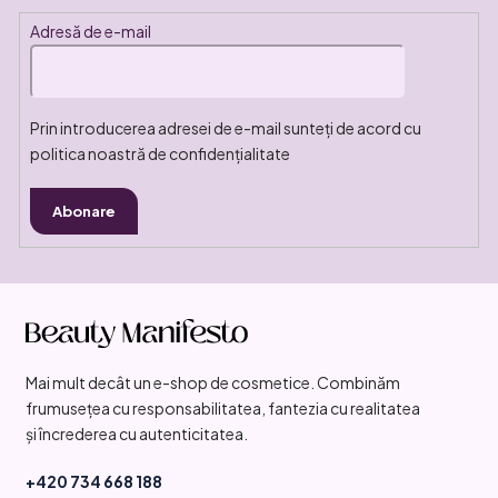
Adresă de e-mail
Prin introducerea adresei de e-mail sunteți de acord cu
politica noastră de confidențialitate
Abonare
S
u
b
Mai mult decât un e-shop de cosmetice. Combinăm
s
frumusețea cu responsabilitatea, fantezia cu realitatea
o
și încrederea cu autenticitatea.
l
+420 734 668 188