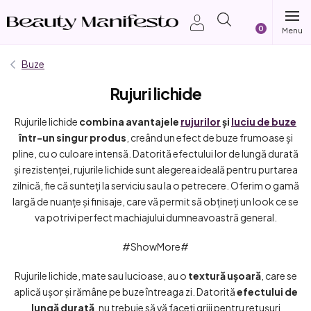
Treci
Coş
la
conținut
de
Buze
Rujuri lichide
cumpărătur
Rujurile lichide
combina avantajele
rujurilor
și
luciu de buze
într-un singur produs
, creând un efect de buze frumoase și
pline, cu o culoare intensă.
Datorită efectului lor de lungă durată
și rezistenței, rujurile lichide sunt alegerea ideală pentru purtarea
zilnică, fie că sunteți la serviciu sau la o petrecere.
Oferim o gamă
largă de nuanțe și finisaje, care vă permit să obțineți un look ce se
va potrivi perfect machiajului dumneavoastră general.
#ShowMore#
Rujurile lichide, mate sau lucioase, au o
textură ușoară
, care se
aplică ușor și rămâne pe buze întreaga zi. Datorită
efectului de
lungă durată
, nu trebuie să vă faceți griji pentru retușuri