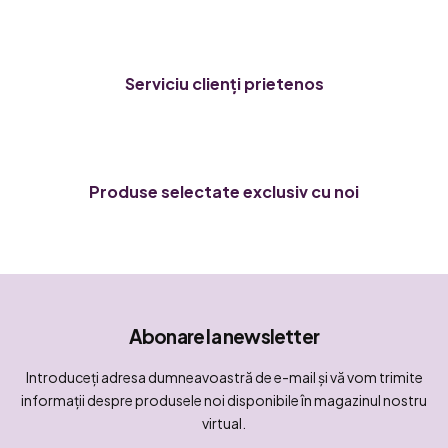
ă
r
i
l
Serviciu clienți prietenos
o
r
Produse selectate exclusiv cu noi
Abonare la newsletter
Introduceţi adresa dumneavoastră de e-mail şi vă vom trimite
informaţii despre produsele noi disponibile în magazinul nostru
virtual.