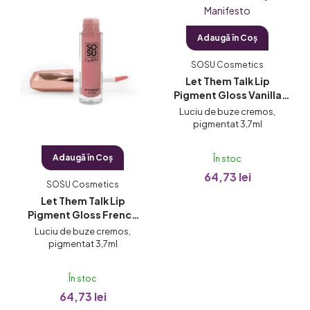
s
t
Adaugă în Coş
ă
p
SOSU Cosmetics
Let Them Talk Lip
r
Pigment Gloss Vanilla
o
Silk
Luciu de buze cremos,
d
pigmentat 3,7ml
u
Adaugă în Coş
s
În stoc
64,73 lei
e
SOSU Cosmetics
Let Them Talk Lip
Pigment Gloss French
Kiss
Luciu de buze cremos,
pigmentat 3,7ml
În stoc
64,73 lei