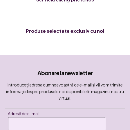
o
r
Produse selectate exclusiv cu noi
Abonare la newsletter
Introduceţi adresa dumneavoastră de e-mail şi vă vom trimite
informaţii despre produsele noi disponibile în magazinul nostru
virtual.
Adresă de e-mail