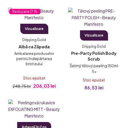
L
17 %
i
s
Vizualizare
t
Vizualizare
ă
Dripping Gold
p
Albă ca Zăpada
Dripping Gold
Pre-Party Polish Body
r
Ambalarea produselor
pentru îndepărtarea
Scrub
o
bronzului
Šetrný tělový peeling 150ml
d
Evaluarea
5×
u
medie
Stoc epuizat
Stoc epuizat
a
206,03 lei
s
248,75 lei
86,53 lei
produsului
e
este
5,0
din
5
stele.
Adaugă în Coş