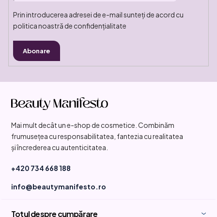
Prin introducerea adresei de e-mail sunteți de acord cu
politica noastră de confidențialitate
Abonare
S
u
b
Mai mult decât un e-shop de cosmetice. Combinăm
s
frumusețea cu responsabilitatea, fantezia cu realitatea
o
și încrederea cu autenticitatea.
l
+420 734 668 188
info@beautymanifesto.ro
Totul despre cumpărare