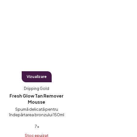
din
5
stele.
Vizualizare
Dripping Gold
Fresh Glow Tan Remover
Mousse
Spumă delicată pentru
îndepărtarea bronzului 150ml
Evaluarea
7×
medie
Stoc epuizat