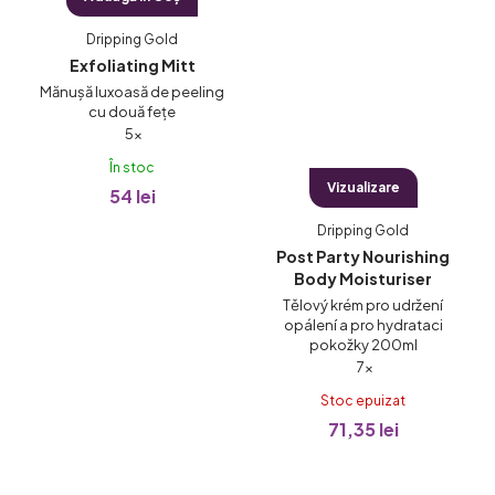
Dripping Gold
Exfoliating Mitt
Mănușă luxoasă de peeling
cu două fețe
Evaluarea
5×
medie
În stoc
a
Vizualizare
54 lei
produsului
Dripping Gold
este
Post Party Nourishing
5,0
Body Moisturiser
din
Tělový krém pro udržení
5
opálení a pro hydrataci
stele.
pokožky 200ml
Evaluarea
7×
medie
Stoc epuizat
a
71,35 lei
produsului
este
5,0