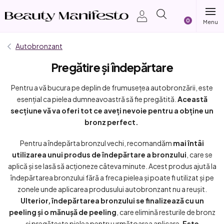
Treci
Coş
la
conținut
de
Autobronzant
Pregătire și îndepărtare
cumpărătur
Pentru a vă bucura pe deplin de frumusețea autobronzării, este
esențial ca pielea dumneavoastră să fie pregătită.
Această
secțiune vă va oferi tot ce aveți nevoie pentru a obține un
bronz perfect.
Pentru a îndepărta bronzul vechi, recomandăm
mai întâi
utilizarea unui produs de îndepărtare a bronzului
, care se
aplică și se lasă să acționeze câteva minute. Acest produs ajută la
îndepărtarea bronzului fără a freca pielea și poate fi utilizat și pe
zonele unde aplicarea produsului autobronzant nu a reușit.
Ulterior, îndepărtarea bronzului se finalizează cu un
peeling și o mănușă de peeling
, care elimină resturile de bronz
și pregătește pielea pentru următoarea aplicare.
Este