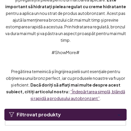
important să hidratați pielea regulat cu creme hidratante
pentru a aplica un nou strat de produs autobronzant. Acest pas
ajută la menținerea bronzului cât mai mult timp și previne
estomparea rapidă a acestuia. Prin hidratarea regulată, bronzul
va dura mai mult și va păstra un aspect proaspăt pentru mai mult
timp.
#ShowMore#
Pregătirea temeinică și îngrijirea pielii sunt esențiale pentru
obținerea unui bronz perfect, iar cu produsele noastre va fi ușor
și eficient.
Dacă doriți să aflați mai multe despre acest
subiect, citiți articolul nostru:
“Îndepărtarea simplă, blândă
și rapidă a produsului autobronzant”
.
Filtrovat produkty