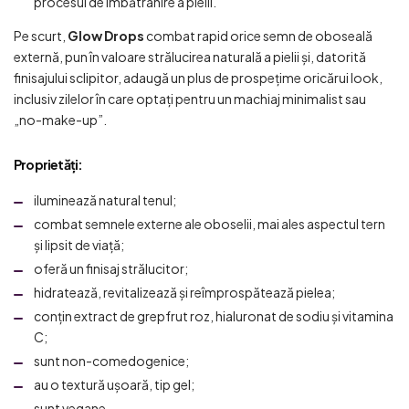
procesul de îmbătrânire a pielii.
Pe scurt,
Glow Drops
combat rapid orice semn de oboseală
externă, pun în valoare strălucirea naturală a pielii și, datorită
finisajului sclipitor, adaugă un plus de prospețime oricărui look,
inclusiv zilelor în care optați pentru un machiaj minimalist sau
„no-make-up”.
Proprietăți
:
iluminează natural tenul;
combat semnele externe ale oboselii, mai ales aspectul tern
și lipsit de viață;
oferă un finisaj strălucitor;
hidratează, revitalizează și reîmprospătează pielea;
conțin extract de grepfrut roz, hialuronat de sodiu și vitamina
C;
sunt non-comedogenice;
au o textură ușoară, tip gel;
sunt vegane.