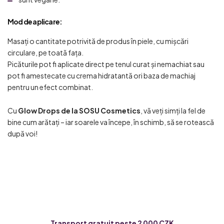
Mod de aplicare:
Masați o cantitate potrivită de produs în piele, cu mișcări
circulare, pe toată fața.
Picăturile pot fi aplicate direct pe tenul curat și nemachiat sau
pot fi amestecate cu crema hidratantă ori baza de machiaj
pentru un efect combinat.
Cu
Glow Drops de la SOSU Cosmetics
, vă veți simți la fel de
bine cum arătați – iar soarele va începe, în schimb, să se rotească
după voi!
Transport gratuit peste 2 000 CZK