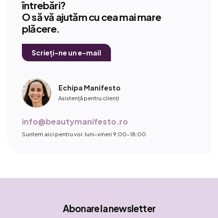
întrebări?
O să vă ajutăm cu cea mai mare
plăcere.
Scrieți-ne un e-mail
Echipa Manifesto
Asistență pentru clienți
info@beautymanifesto.ro
Suntem aici pentru voi: luni-vineri 9:00-18:00
Abonare la newsletter