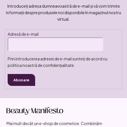
Introduceţi adresa dumneavoastră de e-mail şi vă vom trimite
informaţii despre produsele noi disponibile în magazinul nostru
virtual.
Adresă de e-mail
Prin introducerea adresei de e-mail sunteți de acord cu
politica noastră de confidențialitate
Abonare
S
u
b
Mai mult decât un e-shop de cosmetice. Combinăm
s