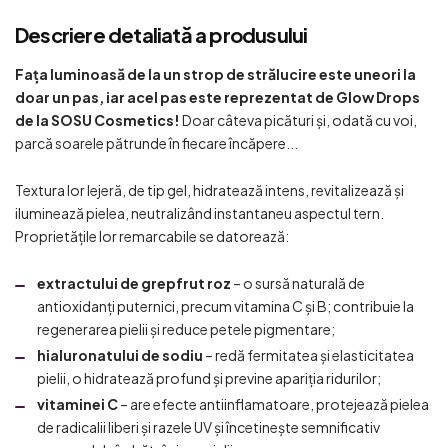
Descriere detaliată a produsului
Fața luminoasă de la un strop de strălucire este uneori la
doar un pas, iar acel pas este reprezentat de Glow Drops
de la SOSU Cosmetics!
Doar câteva picături și, odată cu voi,
parcă soarele pătrunde în fiecare încăpere...
Textura lor lejeră, de tip gel, hidratează intens, revitalizează și
iluminează pielea, neutralizând instantaneu aspectul tern.
Proprietățile lor remarcabile se datorează:
extractului de grepfrut roz
– o sursă naturală de
antioxidanți puternici, precum vitamina C și B; contribuie la
regenerarea pielii și reduce petele pigmentare;
hialuronatului de sodiu
– redă fermitatea și elasticitatea
pielii, o hidratează profund și previne apariția ridurilor;
vitaminei C
– are efecte antiinflamatoare, protejează pielea
de radicalii liberi și razele UV și încetinește semnificativ