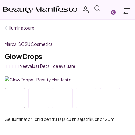
Treci
Coş
la
conținut
de
Iluminatoare
cumpărătur
Marcă:
SOSU Cosmetics
Glow Drops
Evaluarea
Neevaluat
Detalii de evaluare
medie
a
produsului
este
0,0
din
5
Gel iluminator lichid pentru față cu finisaj strălucitor 20ml
stele.