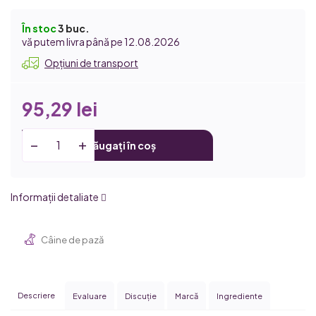
În stoc
3 buc.
12.08.2026
Opțiuni de transport
95,29 lei
Adăugați în coș
Informaţii detaliate
Câine de pază
Descriere
Evaluare
Discuţie
Marcă
Ingrediente