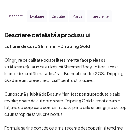
Descriere
Evaluare
Discuţie
Marcă
Ingrediente
Descriere detaliată a produsului
Loțiune de corp Shimmer - Dripping Gold
O îngrijire de calitate poate literalmente face pielea să
strălucească, iar în cazul loțiunii Shimmer Body Lotion, acest
lucru este cu atât mai adevărat! Brandul irlandez SOSU Dripping
Gold are un „brevet neoficial” pentru strălucire...
Cunoscută și iubită de Beauty Manifest pentru produsele sale
revoluționare de autobronzare, Dripping Gold a creat acum o
loțiune de corp care combină toate principiile unui îngrijire de top
cu un strop de strălucire bonus.
Formula sa ține cont de cele mai recente descoperiri și tendințe