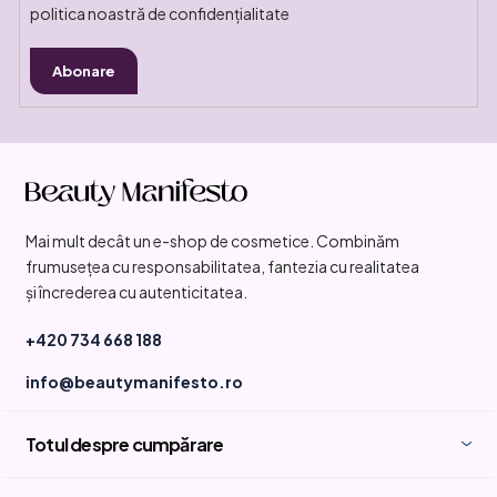
politica noastră de confidențialitate
Abonare
S
u
b
Mai mult decât un e-shop de cosmetice. Combinăm
s
frumusețea cu responsabilitatea, fantezia cu realitatea
o
și încrederea cu autenticitatea.
l
+420 734 668 188
info@beautymanifesto.ro
Totul despre cumpărare