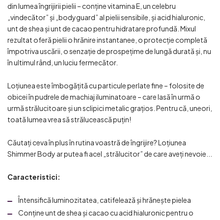
din lumea îngrijirii pielii – conține vitamina E, un celebru
„vindecător” și „bodyguard” al pielii sensibile, și acid hialuronic,
unt de shea și unt de cacao pentru hidratare profundă. Mixul
rezultat oferă pielii o hrănire instantanee, o protecție completă
împotriva uscării, o senzație de prospețime de lungă durată și, nu
în ultimul rând, un luciu fermecător.
Loțiunea este îmbogățită cu particule perlate fine – folosite de
obicei în pudrele de machiaj iluminatoare – care lasă în urmă o
urmă strălucitoare și un sclipici metalic grațios. Pentru că, uneori,
toată lumea vrea să strălucească puțin!
Căutați ceva în plus în rutina voastră de îngrijire? Loțiunea
Shimmer Body ar putea fi acel „strălucitor” de care aveți nevoie...
Caracteristici:
Întensifică luminozitatea, catifelează și hrănește pielea
Conține unt de shea și cacao cu acid hialuronic pentru o