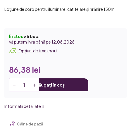
Loțiune de corp pentru iluminare, catifelare și hrănire 150ml
În stoc
>5 buc.
12.08.2026
Opțiuni de transport
86,38 lei
Adăugați în coș
Informaţii detaliate
Câine de pază