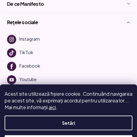
De ce Manifesto
Rețele sociale
Instagram
TikTok
Facebook
Youtube
Acest site utilizează fișiere cookie. Continuând navigarea
pe acest site, vă exprimați acordul pentru utilizarea lor...
Mai multe informații
aici
.
Creat de Shoptet
Setări
Drepturi de autor 2026
Beauty Manifesto
. Toate drepturile