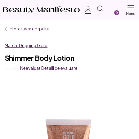
Treci
Coş
la
conținut
de
Hidratarea corpului
cumpărătur
Marcă:
Dripping Gold
Shimmer Body Lotion
Evaluarea
Neevaluat
Detalii de evaluare
medie
a
produsului
este
0,0
din
5
stele.