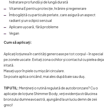
hidratare profundă și de lungă durată
Vitamina E pentru protecție, hrănire și regenerare
Îmbogățită cu particule perlate, care asigură un aspect
radiant și un sclipici senzual
Aplicare ușoară, fără probleme
Vegan
Cum să aplicați:
Aplicați loțiunea în cantități generoase pe tot corpul – în special
pe zonele uscate. Evitați zona ochilor și contactul cu pielea deja
iritată.
Masați ușor în piele cu mișcări circulare.
Se poate aplica oricând, mai ales după baie sau duș.
TIP UTIL:
Mențineți o rutină regulată de autobronzare? Cu o
aplicație de loțiune Shimmer Body, veți evidenția strălucirea
bronzului dumneavoastră, ajungând la un luciu demn de zeii
greci!