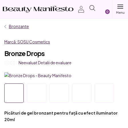
Treci
Coş
la
conținut
de
Bronzante
cumpărătur
Marcă:
SOSU Cosmetics
Bronze Drops
Evaluarea
Neevaluat
Detalii de evaluare
medie
a
produsului
este
0,0
din
5
Picături de gel bronzant pentru față cu efect iluminator
stele.
20ml