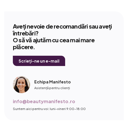
este
4,9
din
5
Aveți nevoie de recomandări sau aveți
stele.
întrebări?
O să vă ajutăm cu cea mai mare
plăcere.
Scrieți-ne un e-mail
Echipa Manifesto
Asistență pentru clienți
info@beautymanifesto.ro
Suntem aici pentru voi: luni-vineri 9:00-18:00