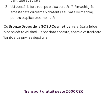
cantitate adecvată.
Utilizează-le fie direct pe pielea curată, fără machiaj, fie
amestecate cu crema hidratantă sau baza de machiaj,
pentru o aplicare combinată.
Cu
Bronze Drops de la SOSU Cosmetics
, vei arăta la fel de
bine pe cât te vei simți – iar de data aceasta, soarele va fi cel care
își întoarce privirea după tine!
Transport gratuit peste 2 000 CZK