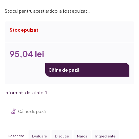
Stocul pentru acest articol a fost epuizat…
Stoc epuizat
95,04 lei
Câine de pază
Informaţii detaliate
Câine de pază
Descriere
Evaluare
Discuţie
Marcă
Ingrediente