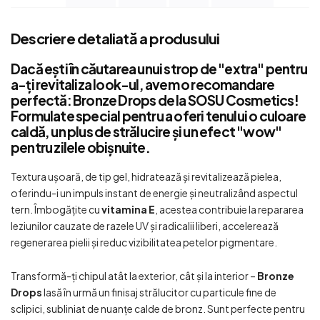
Descriere detaliată a produsului
Dacă ești în căutarea unui strop de "extra" pentru
a-ți revitaliza look-ul, avem o recomandare
perfectă:
Bronze Drops de la SOSU Cosmetics
!
Formulate special pentru a oferi tenului o culoare
caldă, un plus de strălucire și un efect "wow"
pentru zilele obișnuite.
Textura ușoară, de tip gel, hidratează și revitalizează pielea,
oferindu-i un impuls instant de energie și neutralizând aspectul
tern. Îmbogățite cu
vitamina E
, acestea contribuie la repararea
leziunilor cauzate de razele UV și radicalii liberi, accelerează
regenerarea pielii și reduc vizibilitatea petelor pigmentare.
Transformă-ți chipul atât la exterior, cât și la interior –
Bronze
Drops
lasă în urmă un finisaj strălucitor cu particule fine de
sclipici, subliniat de nuanțe calde de bronz. Sunt perfecte pentru