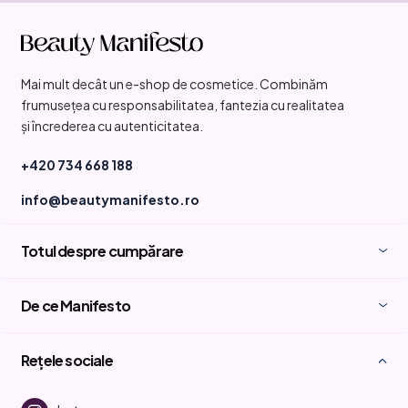
S
u
b
Mai mult decât un e-shop de cosmetice. Combinăm
s
frumusețea cu responsabilitatea, fantezia cu realitatea
o
și încrederea cu autenticitatea.
l
+420 734 668 188
info@beautymanifesto.ro
Totul despre cumpărare
De ce Manifesto
Rețele sociale