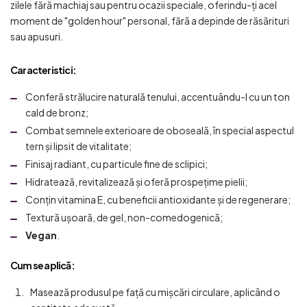
zilele fără machiaj sau pentru ocazii speciale, oferindu-ți acel
moment de "golden hour" personal, fără a depinde de răsărituri
sau apusuri.
Caracteristici
:
Conferă strălucire naturală tenului, accentuându-l cu un ton
cald de bronz;
Combat semnele exterioare de oboseală, în special aspectul
tern și lipsit de vitalitate;
Finisaj radiant, cu particule fine de sclipici;
Hidratează, revitalizează și oferă prospețime pielii;
Conțin vitamina E, cu beneficii antioxidante și de regenerare;
Textură ușoară, de gel, non-comedogenică;
Vegan
.
Cum se aplică:
Masează produsul pe față cu mișcări circulare, aplicând o