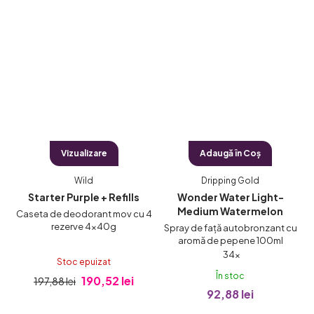
Vizualizare
Adaugă în Coş
Wild
Dripping Gold
Starter Purple + Refills
Wonder Water Light-
Medium Watermelon
Caseta de deodorant mov cu 4
rezerve 4x40g
Spray de față autobronzant cu
aromă de pepene 100ml
Evaluarea
34×
Stoc epuizat
medie
În stoc
190,52 lei
197,88 lei
a
92,88 lei
produsului