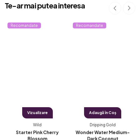
Te-ar mai putea interesa
Recomandate
Recomandate
Vizualizare
Adaugă în Coş
Wild
Dripping Gold
Starter Pink Cherry
Wonder Water Medium-
Blossom
Dark Coconut