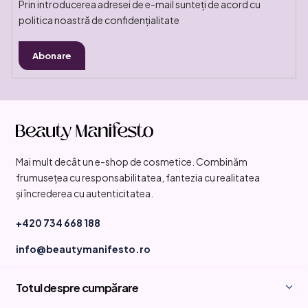
Prin introducerea adresei de e-mail sunteți de acord cu
politica noastră de confidențialitate
Abonare
S
u
b
Mai mult decât un e-shop de cosmetice. Combinăm
s
frumusețea cu responsabilitatea, fantezia cu realitatea
o
și încrederea cu autenticitatea.
l
+420 734 668 188
info@beautymanifesto.ro
Totul despre cumpărare