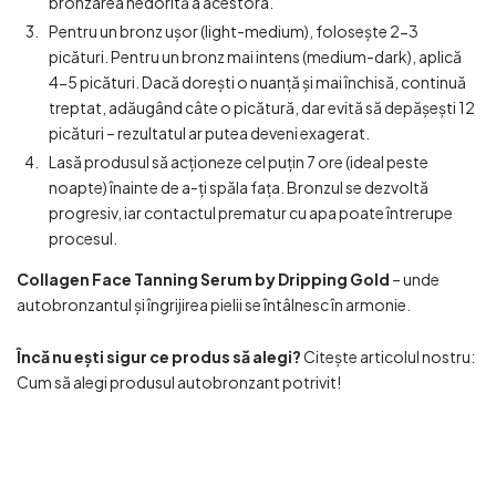
bronzarea nedorită a acestora.
Pentru un bronz ușor (light-medium), folosește 2-3
picături. Pentru un bronz mai intens (medium-dark), aplică
4-5 picături. Dacă dorești o nuanță și mai închisă, continuă
treptat, adăugând câte o picătură, dar evită să depășești 12
picături – rezultatul ar putea deveni exagerat.
Lasă produsul să acționeze cel puțin 7 ore (ideal peste
noapte) înainte de a-ți spăla fața. Bronzul se dezvoltă
progresiv, iar contactul prematur cu apa poate întrerupe
procesul.
Collagen Face Tanning Serum by Dripping Gold
– unde
autobronzantul și îngrijirea pielii se întâlnesc în armonie.
Încă nu ești sigur ce produs să alegi?
Citește articolul nostru:
Cum să alegi produsul autobronzant potrivit!