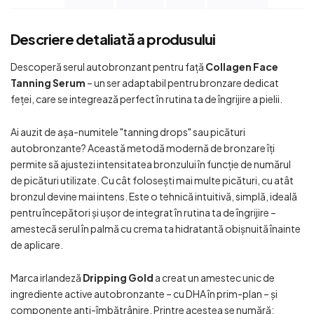
Descriere detaliată a produsului
Descoperă serul autobronzant pentru față
Collagen Face
Tanning Serum
– un ser adaptabil pentru bronzare dedicat
feței, care se integrează perfect în rutina ta de îngrijire a pielii.
Ai auzit de așa-numitele
"tanning drops"
sau picături
autobronzante? Această metodă modernă de bronzare îți
permite să ajustezi intensitatea bronzului în funcție de numărul
de picături utilizate. Cu cât folosești mai multe picături, cu atât
bronzul devine mai intens. Este o tehnică intuitivă, simplă, ideală
pentru începători și ușor de integrat în rutina ta de îngrijire –
amestecă serul în palmă cu crema ta hidratantă obișnuită înainte
de aplicare.
Marca irlandeză
Dripping Gold
a creat un amestec unic de
ingrediente active autobronzante – cu DHA în prim-plan – și
componente anti-îmbătrânire. Printre acestea se numără: