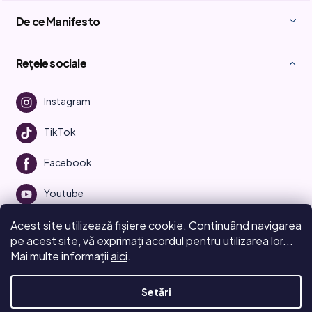
De ce Manifesto
Rețele sociale
Instagram
TikTok
Facebook
Youtube
Acest site utilizează fișiere cookie. Continuând navigarea
pe acest site, vă exprimați acordul pentru utilizarea lor...
Mai multe informații
aici
.
Creat de Shoptet
Setări
Drepturi de autor 2026
Beauty Manifesto
. Toate drepturile