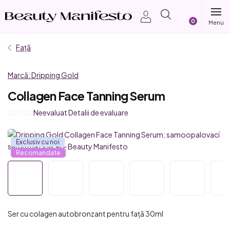
Treci
Coş
la
conținut
de
Față
cumpărătur
Marcă:
Dripping Gold
Collagen Face Tanning Serum
Evaluarea
Neevaluat
Detalii de evaluare
medie
a
Exclusiv cu noi
produsului
Recomandate
este
0,0
din
5
stele.
Ser cu colagen autobronzant pentru față 30ml