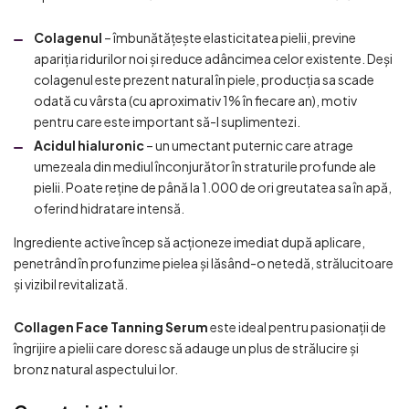
Colagenul
– îmbunătățește elasticitatea pielii, previne
apariția ridurilor noi și reduce adâncimea celor existente. Deși
colagenul este prezent natural în piele, producția sa scade
odată cu vârsta (cu aproximativ 1% în fiecare an), motiv
pentru care este important să-l suplimentezi.
Acidul hialuronic
– un umectant puternic care atrage
umezeala din mediul înconjurător în straturile profunde ale
pielii. Poate reține de până la 1.000 de ori greutatea sa în apă,
oferind hidratare intensă.
Ingrediente active încep să acționeze imediat după aplicare,
penetrând în profunzime pielea și lăsând-o netedă, strălucitoare
și vizibil revitalizată.
Collagen Face Tanning Serum
este ideal pentru pasionații de
îngrijire a pielii care doresc să adauge un plus de strălucire și
bronz natural aspectului lor.