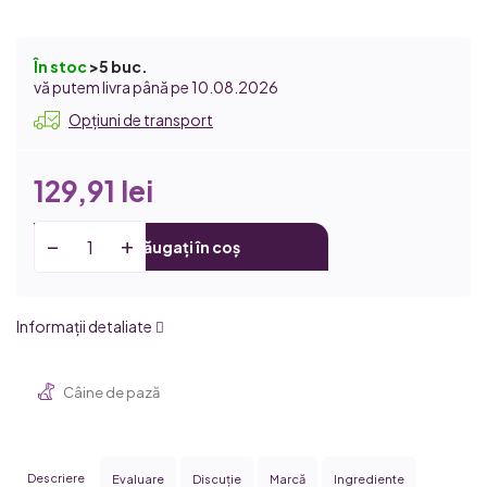
În stoc
>5 buc.
10.08.2026
Opțiuni de transport
129,91 lei
Adăugați în coș
Informaţii detaliate
Câine de pază
Descriere
Evaluare
Discuţie
Marcă
Ingrediente