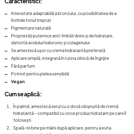
Caracteristici:
Intensitate adaptabilă a bronzului, cu posibilitatea de a
închide tonul treptat
Pigmentare naturală
Proprietăți puternice anti-îmbătrânire și de hidratare,
datorită acidului hialuronic și colagenului
Se amestecă ușor cu crema hidratantă preferată
Aplicare simplă, integrată în rutina zilnică de îngrijire
Fără parfum
Potrivit pentru pielea sensibilă
Vegan
Cum se aplică:
În palmă, amestecă serul cu o doză obișnuită de cremă
hidratantă – compatibil cu orice produs hidratant pe care îl
folosești.
Spală-te bine pe mâini după aplicare, pentru a evita