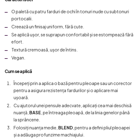
O paletă cu patru farduri de ochi în tonuri nude cu subtonuri
portocalii.
Creează un finisaj uniform, fără cute.
Se aplică ușor, se suprapun confortabil și se estompează fără
efort.
Textură cremoasă, ușor de întins.
Vegan.
Cum se aplică
Începeți prin a aplica o bază pentru pleoape sau un corector
pentru a asigura rezistența fardurilor și o aplicare mai
ușoară.
Cu ajutorul unei pensule adecvate, aplicați cea mai deschisă
nuanță,
BASE
, pe întreaga pleoapă, de la linia genelor până
la sprâncene.
Folosiți nuanța medie,
BLEND
, pentru a defini pliul pleoapei
și a adăuga profunzime machiajului.