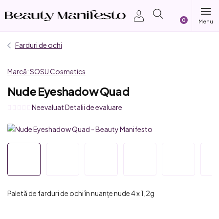
Treci
Coş
la
conținut
de
Farduri de ochi
cumpărătur
Marcă:
SOSU Cosmetics
Nude Eyeshadow Quad
Evaluarea
Neevaluat
Detalii de evaluare
medie
a
produsului
este
0,0
din
5
Paletă de farduri de ochi în nuanțe nude 4 x 1,2g
stele.