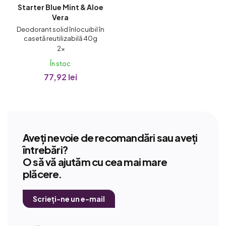
Starter Blue Mint & Aloe
Vera
Deodorant solid înlocuibil în
casetă reutilizabilă 40g
Evaluarea
2×
medie
În stoc
a
77,92 lei
produsului
este
5,0
din
5
Aveți nevoie de recomandări sau aveți
stele.
întrebări?
O să vă ajutăm cu cea mai mare
plăcere.
Scrieți-ne un e-mail