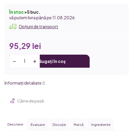
În stoc
>5 buc.
11.08.2026
Opțiuni de transport
95,29 lei
Adăugați în coș
Informaţii detaliate
Câine de pază
Descriere
Evaluare
Discuţie
Marcă
Ingrediente