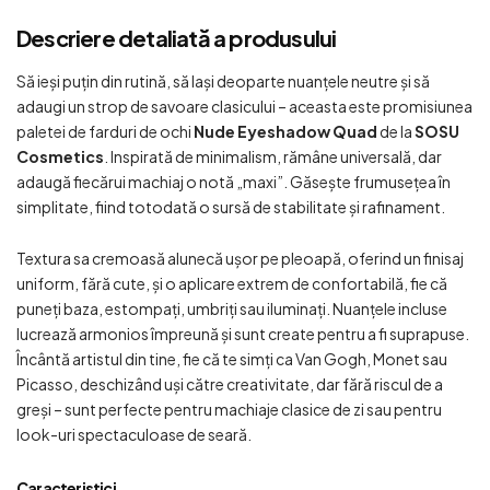
Descriere detaliată a produsului
Să ieși puțin din rutină, să lași deoparte nuanțele neutre și să
adaugi un strop de savoare clasicului – aceasta este promisiunea
paletei de farduri de ochi
Nude Eyeshadow Quad
de la
SOSU
Cosmetics
. Inspirată de minimalism, rămâne universală, dar
adaugă fiecărui machiaj o notă „maxi”. Găsește frumusețea în
simplitate, fiind totodată o sursă de stabilitate și rafinament.
Textura sa cremoasă alunecă ușor pe pleoapă, oferind un finisaj
uniform, fără cute, și o aplicare extrem de confortabilă, fie că
puneți baza, estompați, umbriți sau iluminați. Nuanțele incluse
lucrează armonios împreună și sunt create pentru a fi suprapuse.
Încântă artistul din tine, fie că te simți ca Van Gogh, Monet sau
Picasso, deschizând uși către creativitate, dar fără riscul de a
greși – sunt perfecte pentru machiaje clasice de zi sau pentru
look-uri spectaculoase de seară.
Caracteristici