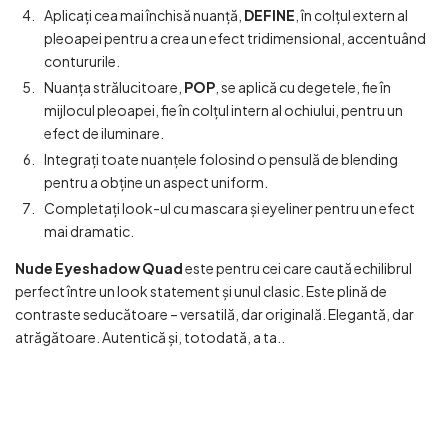
Aplicați cea mai închisă nuanță,
DEFINE
, în colțul extern al
pleoapei pentru a crea un efect tridimensional, accentuând
contururile.
Nuanța strălucitoare,
POP
, se aplică cu degetele, fie în
mijlocul pleoapei, fie în colțul intern al ochiului, pentru un
efect de iluminare.
Integrați toate nuanțele folosind o pensulă de blending
pentru a obține un aspect uniform.
Completați look-ul cu mascara și eyeliner pentru un efect
mai dramatic.
Nude Eyeshadow Quad
este pentru cei care caută echilibrul
perfect între un look statement și unul clasic. Este plină de
contraste seducătoare – versatilă, dar originală. Elegantă, dar
atrăgătoare. Autentică și, totodată, a ta..