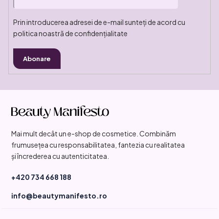
Prin introducerea adresei de e-mail sunteți de acord cu
politica noastră de confidențialitate
Abonare
S
u
b
Mai mult decât un e-shop de cosmetice. Combinăm
s
frumusețea cu responsabilitatea, fantezia cu realitatea
o
și încrederea cu autenticitatea.
l
+420 734 668 188
info@beautymanifesto.ro