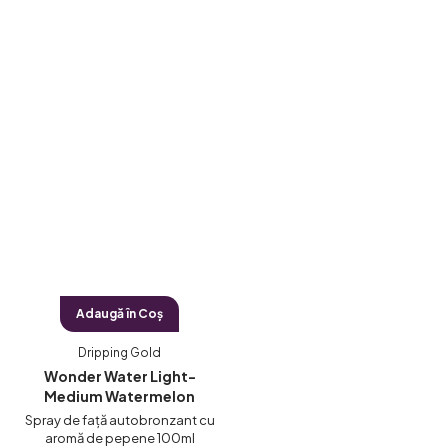
Adaugă în Coş
Dripping Gold
Wonder Water Light-
Medium Watermelon
Spray de față autobronzant cu
aromă de pepene 100ml