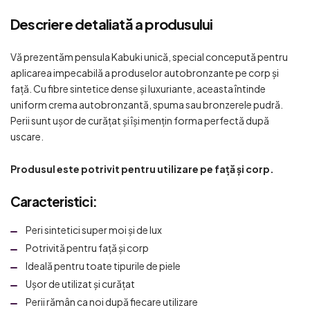
Descriere detaliată a produsului
Vă prezentăm pensula Kabuki unică, special concepută pentru
aplicarea impecabilă a produselor autobronzante pe corp și
față. Cu fibre sintetice dense și luxuriante, aceasta întinde
uniform crema autobronzantă, spuma sau bronzerele pudră.
Perii sunt ușor de curățat și își mențin forma perfectă după
uscare.
Produsul este potrivit pentru utilizare pe față și corp.
Caracteristici:
Peri sintetici super moi și de lux
Potrivită pentru față și corp
Ideală pentru toate tipurile de piele
Ușor de utilizat și curățat
Perii rămân ca noi după fiecare utilizare