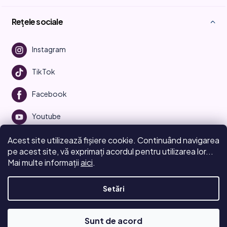
Rețele sociale
Instagram
TikTok
Facebook
Youtube
Acest site utilizează fișiere cookie. Continuând navigarea
pe acest site, vă exprimați acordul pentru utilizarea lor...
Mai multe informații
aici
.
Creat de Shoptet
Setări
Drepturi de autor 2026
Beauty Manifesto
. Toate drepturile
rezervate.
Editați setările cookie-urilor
Sunt de acord