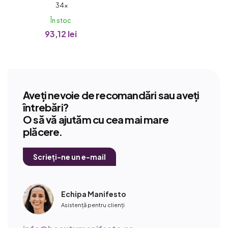
Evaluarea
34×
medie
În stoc
a
93,12 lei
produsului
este
4,9
din
5
Aveți nevoie de recomandări sau aveți
stele.
întrebări?
O să vă ajutăm cu cea mai mare
plăcere.
Scrieți-ne un e-mail
Echipa Manifesto
Asistență pentru clienți