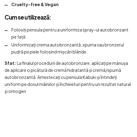
Cruelty-free & Vegan
Cum se utilizează:
Folosiți pensula pentru a uniformiza spray-ul autobronzant
pe față.
Uniformizați crema autobronzantă, spuma sau bronzerul
pudră pe piele folosind mișcări blânde.
Sfat:
La finalul procedurii de autobronzare, aplicați pe mănușa
de aplicare o picătură de cremă hidratantă și cremă/spumă
autobronzantă. Amestecați cu pensula Kabuki și întindeți
uniform pe dosul mâinilor și încheieturi pentru un rezultat natural
și omogen