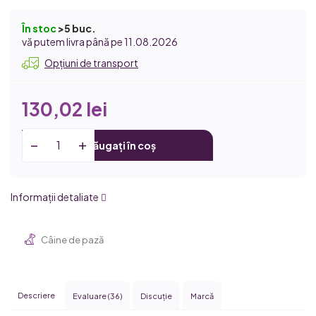
În stoc
>5 buc.
11.08.2026
Opțiuni de transport
130,02 lei
Adăugați în coș
Informaţii detaliate
Câine de pază
Descriere
Evaluare (36)
Discuţie
Marcă