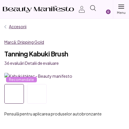
Treci
Coş
la
conținut
de
Accesorii
cumpărătur
Marcă:
Dripping Gold
Tanning Kabuki Brush
Evaluarea
36 evaluări
Detalii de evaluare
medie
a
Recomandate
produsului
este
5,0
din
5
Pensulă pentru aplicarea produselor autobronzante
stele.