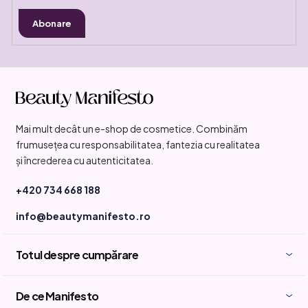
Abonare
S
u
b
Mai mult decât un e-shop de cosmetice. Combinăm
s
frumusețea cu responsabilitatea, fantezia cu realitatea
o
și încrederea cu autenticitatea.
l
+420 734 668 188
info@beautymanifesto.ro
Totul despre cumpărare
De ce Manifesto