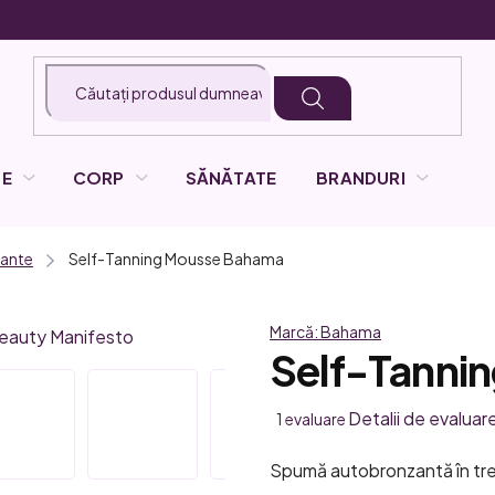
LE
CORP
SĂNĂTATE
BRANDURI
ante
Self-Tanning Mousse
Bahama
Marcă:
Bahama
Self-Tanni
Evaluarea
Detalii de evaluar
1 evaluare
medie
Spumă autobronzantă în tre
a