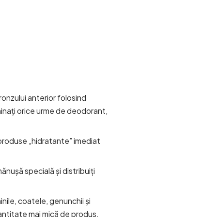
onzului anterior folosind
inați orice urme de deodorant,
 produse „hidratante” imediat
nușă specială și distribuiți
nile, coatele, genunchii și
antitate mai mică de produs.