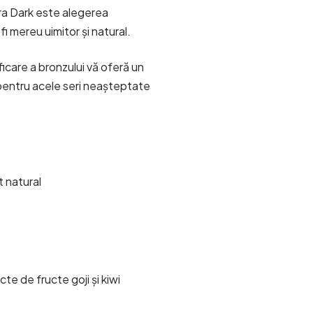
ra Dark
este alegerea
fi mereu uimitor și natural.
icare a bronzului vă oferă un
l pentru acele seri neașteptate
t natural
te de fructe goji și kiwi