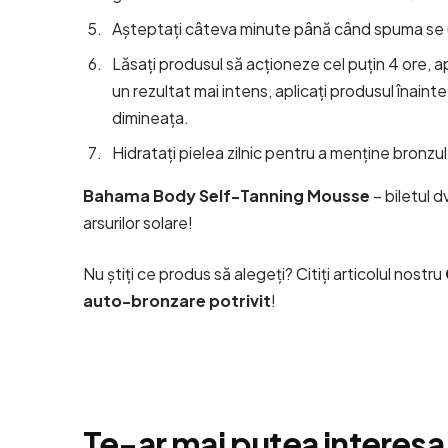
Așteptați câteva minute până când spuma se u
Lăsați produsul să acționeze cel puțin 4 ore, ap
un rezultat mai intens, aplicați produsul înainte
dimineața.
Hidratați pielea zilnic pentru a menține bronzul
Bahama Body Self-Tanning Mousse
– biletul d
arsurilor solare!
Nu știți ce produs să alegeți? Citiți articolul nostru
auto-bronzare potrivit
!
Te-ar mai putea interesa