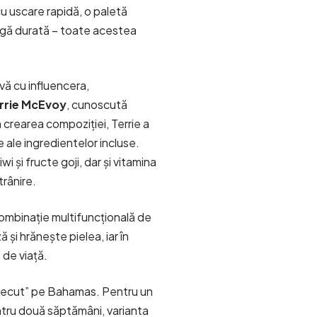
cu uscare rapidă, o paletă
ngă durată – toate acestea
vă cu influencera,
rrie McEvoy
, cunoscută
n crearea compoziției, Terrie a
e ale ingredientelor incluse.
i și fructe goji, dar și vitamina
trânire.
ombinație multifuncțională de
ă și hrănește pielea, iar în
ă de viață.
trecut” pe Bahamas. Pentru un
ntru două săptămâni, varianta