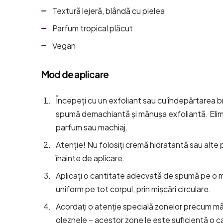
Textură lejeră, blândă cu pielea
Parfum tropical plăcut
Vegan
Mod de aplicare
Începeți cu un exfoliant sau cu îndepărtarea br
spumă demachiantă și mănușa exfoliantă. Elim
parfum sau machiaj.
Atenție! Nu folosiți cremă hidratantă sau alte
înainte de aplicare.
Aplicați o cantitate adecvată de spumă pe o mă
uniform pe tot corpul, prin mișcări circulare.
Acordați o atenție specială zonelor precum mâi
gleznele – acestor zone le este suficientă o c