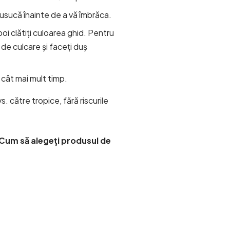
sucă înainte de a vă îmbrăca.
oi clătiți culoarea ghid. Pentru
 de culcare și faceți duș
 cât mai mult timp.
vs. către tropice, fără riscurile
Cum să alegeți produsul de