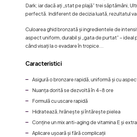
Dark
; iar dacă ați „stat pe plajă” trei săptămâni,
Ult
perfectă. Indiferent de decizia luată, rezultatul va 
Culoarea ghid bronzată și ingredientele de intensif
aspect uniform, durabil și „gata de purtat” – idea
când visați la o evadare în tropice...
Caracteristici
Asigură o bronzare rapidă, uniformă și cu aspec
Nuanța dorită se dezvoltă în 4-8 ore
Formulă cu uscare rapidă
Hidratează, hrănește și întărește pielea
Conține un mix anti-aging de vitamina E și extrac
Aplicare ușoară și fără complicații