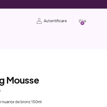
Coş
Autentificare
de
cumpărături
ng Mousse
e
i nuanțe de bronz 150ml