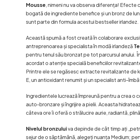
Mousse
, nimeni nu va observa diferența! Efecte 
bogată de ingrediente benefice și un bronz de lu
sunt parte din formula acestui bestseller irlandez.
Această spumă a fost creată în colaborare exclusi
antreprenoarea și specialista în modă irlandeză
Te
pentru tenul său bronzat pe tot parcursul anului. Î
acordat o atenție specială beneficiilor revitalizant
Printre ele se regăsesc extracte revitalizante de kiw
E, un antioxidant renumit și un specialist anti-îmbă
Ingredientele lucrează împreună pentru a crea o c
auto-bronzare și îngrijire a pielii. Aceasta hidrateaz
câteva ore îi oferă o strălucire aurie, radiantă, plin
Nivelul bronzului
va depinde de cât timp ați „pe
sejur de o săptămână, alegeți nuanța
Medium
; pe