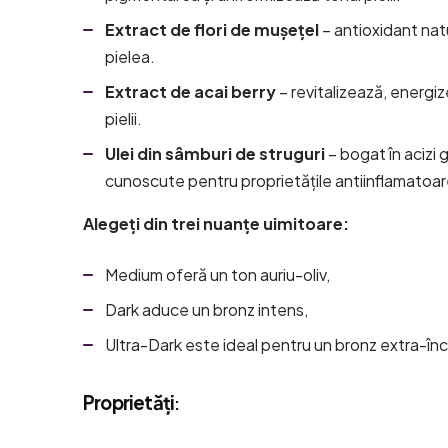
Extract de flori de mușețel
– antioxidant nat
pielea.
Extract de acai berry
– revitalizează, energiz
pielii.
Ulei din sâmburi de struguri
– bogat în acizi 
cunoscute pentru proprietățile antiinflamatoar
Alegeți din trei nuanțe uimitoare:
Medium
oferă un ton auriu-oliv,
Dark
aduce un bronz intens,
Ultra-Dark
este ideal pentru un bronz extra-înch
Proprietăți
: