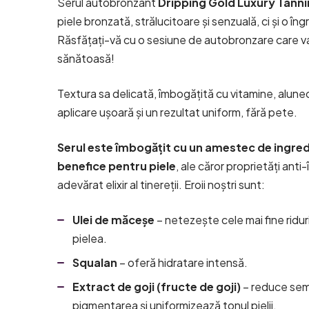
Serul autobronzant
Dripping Gold Luxury Tann
piele bronzată, strălucitoare și senzuală, ci și o îngri
Răsfățați-vă cu o sesiune de autobronzare care va
sănătoasă!
Textura sa delicată, îmbogățită cu vitamine, alunec
aplicare ușoară și un rezultat uniform, fără pete.
Serul este îmbogățit cu un amestec de ingred
benefice pentru piele
, ale căror proprietăți ant
adevărat elixir al tinereții. Eroii noștri sunt:
Ulei de măceșe
– netezește cele mai fine ridur
pielea.
Squalan
– oferă hidratare intensă.
Extract de goji (fructe de goji)
– reduce semn
pigmentarea și uniformizează tonul pielii.