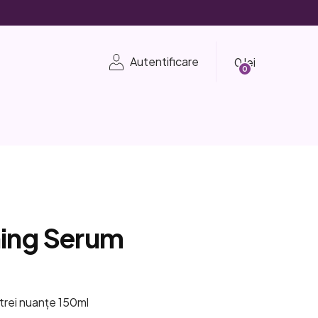
Coş
Autentificare
de
cumpărături
ning Serum
e
 trei nuanțe 150ml