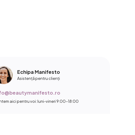
Echipa Manifesto
Asistență pentru clienți
nfo@beautymanifesto.ro
ntem aici pentru voi: luni-vineri 9:00-18:00