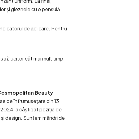
nzant uniform. La final,
or și gleznele cu o pensulă
 indicatorul de aplicare. Pentru
 strălucitor cât mai mult timp.
Cosmopolitan Beauty
se de înfrumusețare din 13
În 2024, a câștigat poziția de
e și design. Suntem mândri de