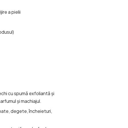
re a pielii
odusul)
echi cu spumă exfoliantă și
rfumul și machiajul.
ate, degete, încheieturi,