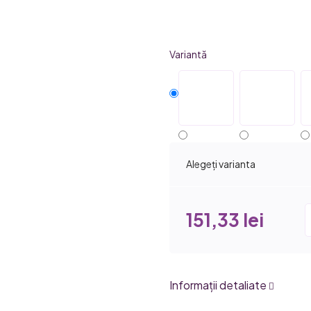
produsului
este
5,0
Variantă
din
5
stele.
Alegeţi varianta
151,33 lei
Informaţii detaliate