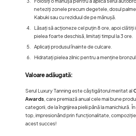
Folosiți o mănușă pentru a aplica serul autobro
neteziți zonele precum degetele, dosul palmel
Kabuki sau cu reziduul de pe mănușă.
Lăsați să acționeze cel puțin 8 ore, apoi clătiți
pielea foarte deschisă, limitați timpul la 3 ore.
Aplicați produsul înainte de culcare.
Hidratați pielea zilnic pentru a menține bronzul
Valoare adăugată:
Serul Luxury Tanning este câștigătorul meritat al
Awards
, care premiază anual cele mai bune produ
categorii, de la îngrijirea pielii până la manichiură. 
top, impresionând prin funcționalitate, compoziți
acest succes!