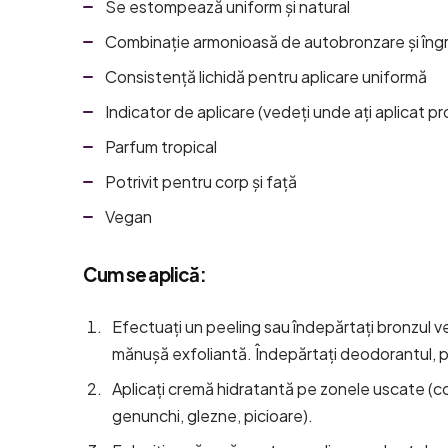
Se estompează uniform și natural
Combinație armonioasă de autobronzare și îngriji
Consistență lichidă pentru aplicare uniformă
Indicator de aplicare (vedeți unde ați aplicat pr
Parfum tropical
Potrivit pentru corp și față
Vegan
Cum se aplică:
Efectuați un peeling sau îndepărtați bronzul v
mănușă exfoliantă. Îndepărtați deodorantul, pa
Aplicați cremă hidratantă pe zonele uscate (co
genunchi, glezne, picioare).