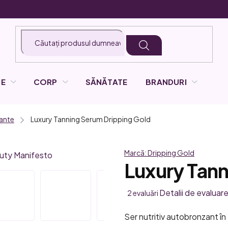
LE
CORP
SĂNĂTATE
BRANDURI
ante
Luxury Tanning Serum
Dripping Gold
Marcă:
Dripping Gold
Luxury Tan
Evaluarea
Detalii de evaluar
2 evaluări
medie
Ser nutritiv autobronzant în
a