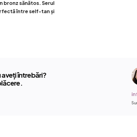
un bronz sănătos. Serul
ectă între self-tan și
aveți întrebări?
plăcere.
i
Su