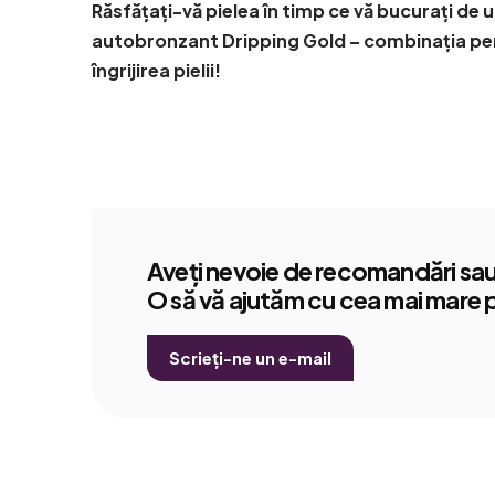
Răsfățați-vă pielea în timp ce vă bucurați de 
autobronzant Dripping Gold – combinația perf
îngrijirea pielii!
Aveți nevoie de recomandări sau 
O să vă ajutăm cu cea mai mare 
Scrieți-ne un e-mail