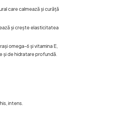
ural care calmează și curăță
ează și crește elasticitatea
grași omega-6 și vitamina E,
e și de hidratare profundă.
is, intens.