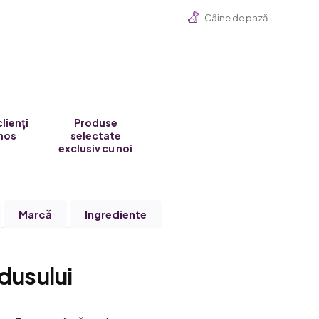
Câine de pază
clienți
Produse
nos
selectate
exclusiv cu noi
Marcă
Ingrediente
dusului