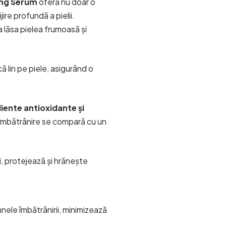
ing Serum
oferă nu doar o
jire profundă a pielii.
 lăsa pielea frumoasă și
ă lin pe piele, asigurând o
iente antioxidante și
i-îmbătrânire se compară cu un
i, protejează și hrănește
ele îmbătrânirii, minimizează