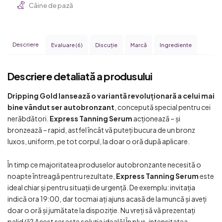
Câine de pază
Descriere
Evaluare (6)
Discuţie
Marcă
Ingrediente
Descriere detaliată a produsului
Dripping Gold lansează o variantă revoluționară a celui mai
bine vândut ser autobronzant
, concepută special pentru cei
nerăbdători.
Express Tanning Serum
acționează – și
bronzează – rapid, astfel încât vă puteți bucura de un bronz
luxos, uniform, pe tot corpul, la doar o oră după aplicare.
În timp ce majoritatea produselor autobronzante necesită o
noapte întreagă pentru rezultate,
Express Tanning Serum
este
ideal chiar și pentru situații de urgență. De exemplu: invitația
indică ora 19:00, dar tocmai ați ajuns acasă de la muncă și aveți
doar o oră și jumătate la dispoziție. Nu vreți să vă prezentați
palid/ă? Acest ser este soluția ideală! În plus, intensitatea