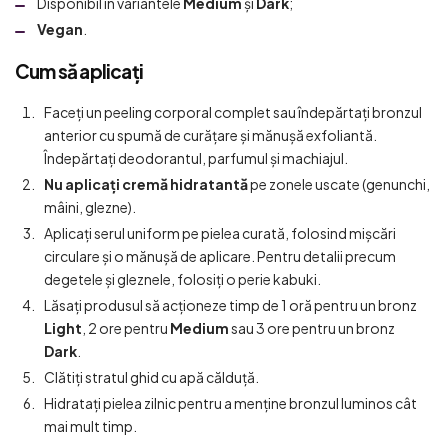
Disponibil în variantele
Medium
și
Dark
;
Vegan
.
Cum să aplicați
Faceți un peeling corporal complet sau îndepărtați bronzul
anterior cu spumă de curățare și mănușă exfoliantă.
Îndepărtați deodorantul, parfumul și machiajul.
Nu aplicați cremă hidratantă
pe zonele uscate (genunchi,
mâini, glezne).
Aplicați serul uniform pe pielea curată, folosind mișcări
circulare și o mănușă de aplicare. Pentru detalii precum
degetele și gleznele, folosiți o perie kabuki.
Lăsați produsul să acționeze timp de 1 oră pentru un bronz
Light
, 2 ore pentru
Medium
sau 3 ore pentru un bronz
Dark
.
Clătiți stratul ghid cu apă călduță.
Hidratați pielea zilnic pentru a menține bronzul luminos cât
mai mult timp.