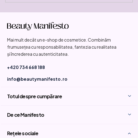
S
u
b
Mai mult decât un e-shop de cosmetice. Combinăm
s
frumusețea cu responsabilitatea, fantezia cu realitatea
o
și încrederea cu autenticitatea.
l
+420 734 668 188
info@beautymanifesto.ro
Totul despre cumpărare
De ce Manifesto
Rețele sociale