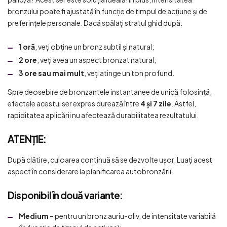
bronzului poate fi ajustată în funcție de timpul de acțiune și de
preferințele personale. Dacă spălați stratul ghid după:
1 oră
, veți obține un bronz subtil și natural;
2 ore
, veți avea un aspect bronzat natural;
3 ore sau mai mult
, veți atinge un ton profund.
Spre deosebire de bronzantele instantanee de unică folosință,
efectele acestui ser expres durează între
4 și 7 zile
. Astfel,
rapiditatea aplicării nu afectează durabilitatea rezultatului.
ATENȚIE:
După clătire, culoarea continuă să se dezvolte ușor. Luați acest
aspect în considerare la planificarea autobronzării.
Disponibil în două variante:
Medium
– pentru un bronz auriu-oliv, de intensitate variabilă