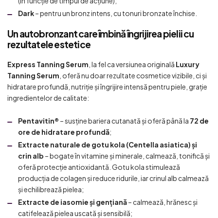
(în funcție de timpul de acțiune);
Dark
– pentru un bronz intens, cu tonuri bronzate închise.
Un autobronzant care îmbină îngrijirea pielii cu
rezultatele estetice
Express Tanning Serum
, la fel ca versiunea originală
Luxury
Tanning Serum
, oferă nu doar rezultate cosmetice vizibile, ci și
hidratare profundă, nutriție și îngrijire intensă pentru piele, grație
ingredientelor de calitate:
Pentavitin®
– susține bariera cutanată și oferă până la
72 de
ore de hidratare profundă
;
Extracte naturale de gotu kola (Centella asiatica) și
crin alb
– bogate în vitamine și minerale, calmează, tonifică și
oferă protecție antioxidantă. Gotu kola stimulează
producția de colagen și reduce ridurile, iar crinul alb calmează
și echilibrează pielea;
Extracte de iasomie și gențiană
– calmează, hrănesc și
catifelează pielea uscată și sensibilă;