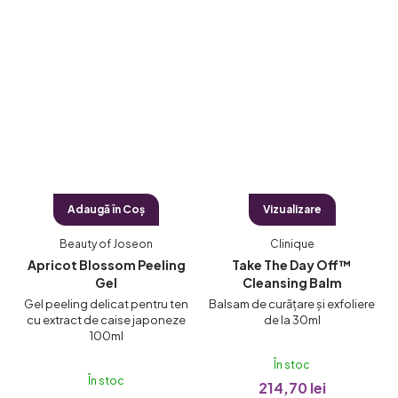
Adaugă în Coş
Vizualizare
Beauty of Joseon
Clinique
&
Apricot Blossom Peeling
Take The Day Off™
Gel
Cleansing Balm
t
Gel peeling delicat pentru ten
Balsam de curățare și exfoliere
cu extract de caise japoneze
de la 30ml
100ml
În stoc
În stoc
214,70 lei