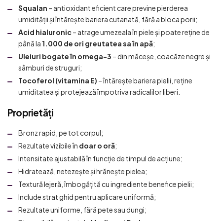
Squalan
– antioxidant eficient care previne pierderea
umidității și întărește bariera cutanată, fără a bloca porii;
Acid hialuronic
– atrage umezeala în piele și poate reține de
până la
1.000 de ori greutatea sa în apă
;
Uleiuri bogate în omega-3
– din măceșe, coacăze negre și
sâmburi de struguri;
Tocoferol (vitamina E)
– întărește bariera pielii, reține
umiditatea și protejează împotriva radicalilor liberi.
Proprietăți
Bronz rapid, pe tot corpul;
Rezultate vizibile în
doar o oră
;
Intensitate ajustabilă în funcție de timpul de acțiune;
Hidratează, netezește și hrănește pielea;
Textură lejeră, îmbogățită cu ingrediente benefice pielii;
Include strat ghid pentru aplicare uniformă;
Rezultate uniforme, fără pete sau dungi;