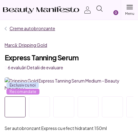
Treci
Coş
la
conținut
de
Creme autobronzante
cumpărătur
Marcă:
Dripping Gold
Express Tanning Serum
Evaluarea
6 evaluări
Detalii de evaluare
medie
a
Exclusiv cu noi
produsului
Recomandate
este
4,3
din
5
stele.
Ser autobronzant Express cu efect hidratant 150ml