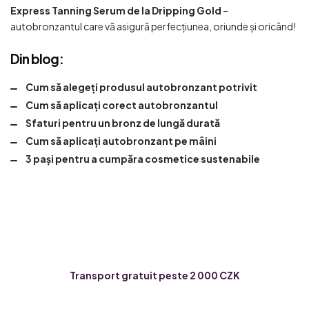
Express Tanning Serum de la Dripping Gold
–
autobronzantul care vă asigură perfecțiunea, oriunde și oricând!
Din blog:
Cum să alegeți produsul autobronzant potrivit
Cum să aplicați corect autobronzantul
Sfaturi pentru un bronz de lungă durată
Cum să aplicați autobronzant pe mâini
3 pași pentru a cumpăra cosmetice sustenabile
Transport gratuit peste 2 000 CZK