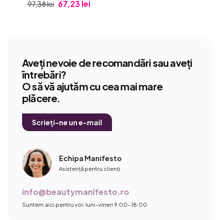
67,23 lei
97,38 lei
Aveți nevoie de recomandări sau aveți
întrebări?
O să vă ajutăm cu cea mai mare
plăcere.
Scrieți-ne un e-mail
Echipa Manifesto
Asistență pentru clienți
info@beautymanifesto.ro
Suntem aici pentru voi: luni-vineri 9:00-18:00