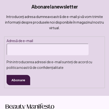
Abonare la newsletter
Introduceţi adresa dumneavoastră de e-mail şi vă vom trimite
informaţii despre produsele noi disponibile în magazinul nostru
virtual.
Adresă de e-mail
Prin introducerea adresei de e-mail sunteți de acord cu
politica noastră de confidențialitate
Abonare
S
u