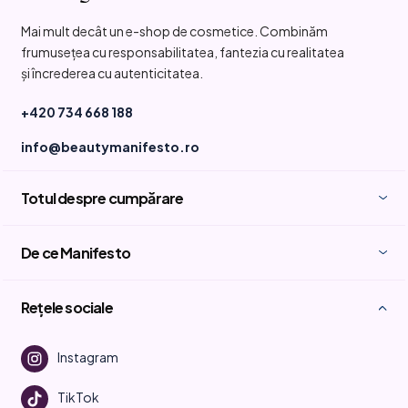
b
Mai mult decât un e-shop de cosmetice. Combinăm
s
frumusețea cu responsabilitatea, fantezia cu realitatea
o
și încrederea cu autenticitatea.
l
+420 734 668 188
info@beautymanifesto.ro
Totul despre cumpărare
De ce Manifesto
Rețele sociale
Instagram
TikTok