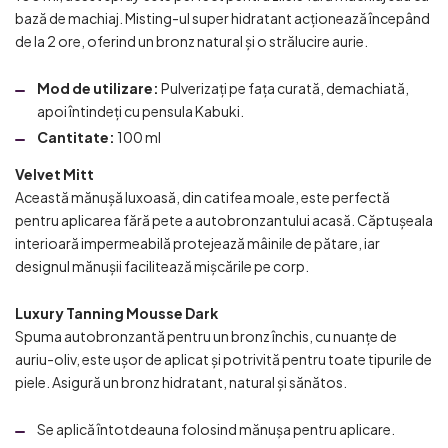
bază de machiaj. Misting-ul super hidratant acționează începând
de la 2 ore, oferind un bronz natural și o strălucire aurie.
Mod de utilizare:
Pulverizați pe fața curată, demachiată,
apoi întindeți cu pensula Kabuki.
Cantitate:
100 ml
Velvet Mitt
Această mănușă luxoasă, din catifea moale, este perfectă
pentru aplicarea fără pete a autobronzantului acasă. Căptușeala
interioară impermeabilă protejează mâinile de pătare, iar
designul mănușii facilitează mișcările pe corp.
Luxury Tanning Mousse Dark
Spuma autobronzantă pentru un bronz închis, cu nuanțe de
auriu-oliv, este ușor de aplicat și potrivită pentru toate tipurile de
piele. Asigură un bronz hidratant, natural și sănătos.
Se aplică întotdeauna folosind mănușa pentru aplicare.