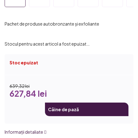
Pachet de produse autobronzante și exfoliante
Stocul pentru acest articol a fost epuizat…
Stoc epuizat
639,32 lei
627,84 lei
Câine de pază
Informaţii detaliate