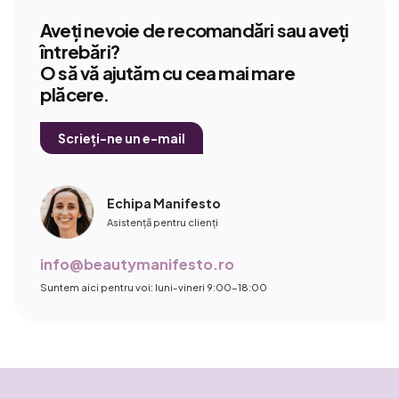
Aveți nevoie de recomandări sau aveți
întrebări?
O să vă ajutăm cu cea mai mare
plăcere.
Scrieți-ne un e-mail
Echipa Manifesto
Asistență pentru clienți
info@beautymanifesto.ro
Suntem aici pentru voi: luni-vineri 9:00-18:00