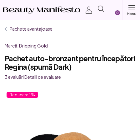
Treci
Coş
la
conținut
de
Pachete avantajoase
cumpărătur
Marcă:
Dripping Gold
Pachet auto-bronzant pentru începători
Regina (spumă Dark)
Evaluarea
3 evaluări
Detalii de evaluare
medie
a
1 %
produsului
este
5,0
din
5
stele.