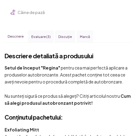
Câine de pază
Descriere
Evaluare (3)
Discuţie
Marcă
Descriere detaliată a produsului
Setul de început "Regina"
pentru cea mai perfectă aplicare a
produselor autobronzante. Acest pachet conține tot ceea ce
aveți nevoie pentru o procedură completă de autobronzare.
Nu sunteți sigură ce produs să alegeți? Citiți articolul nostru
Cum
să alegi produsul autobronzant potrivit!
Conținutul pachetului:
Exfoliating Mitt