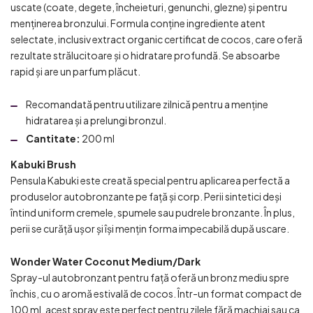
uscate (coate, degete, încheieturi, genunchi, glezne) și pentru
menținerea bronzului. Formula conține ingrediente atent
selectate, inclusiv extract organic certificat de cocos, care oferă
rezultate strălucitoare și o hidratare profundă. Se absoarbe
rapid și are un parfum plăcut.
Recomandată pentru utilizare zilnică pentru a menține
hidratarea și a prelungi bronzul.
Cantitate:
200 ml
Kabuki Brush
Pensula Kabuki este creată special pentru aplicarea perfectă a
produselor autobronzante pe față și corp. Perii sintetici deși
întind uniform cremele, spumele sau pudrele bronzante. În plus,
perii se curăță ușor și își mențin forma impecabilă după uscare.
Wonder Water Coconut Medium/Dark
Spray-ul autobronzant pentru față oferă un bronz mediu spre
închis, cu o aromă estivală de cocos. Într-un format compact de
100 ml, acest spray este perfect pentru zilele fără machiaj sau ca