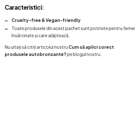
Caracteristici:
Cruelty-free & Vegan-friendly
Toate produsele din acest pachet sunt potrivite pentru femei
însărcinate și care alăptează.
Nu uitați să citiți articolul nostru
Cum să aplici corect
produsele autobronzante?
pe blogul nostru.