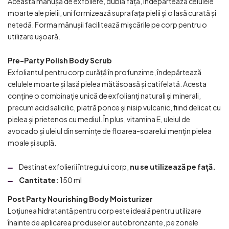
Această mănușă de exfoliere, dublă față, îndepărtează celulele
moarte ale pielii, uniformizează suprafața pielii și o lasă curată și
netedă. Forma mănușii facilitează mișcările pe corp pentru o
utilizare ușoară.
Pre-Party Polish Body Scrub
Exfoliantul pentru corp curăță în profunzime, îndepărtează
celulele moarte și lasă pielea mătăsoasă și catifelată. Acesta
conține o combinație unică de exfolianți naturali și minerali,
precum acid salicilic, piatră ponce și nisip vulcanic, fiind delicat cu
pielea și prietenos cu mediul. În plus, vitamina E, uleiul de
avocado și uleiul din semințe de floarea-soarelui mențin pielea
moale și suplă.
Destinat exfolierii întregului corp,
nu se utilizează pe față.
Cantitate:
150 ml
Post Party Nourishing Body Moisturizer
Loțiunea hidratantă pentru corp este ideală pentru utilizare
înainte de aplicarea produselor autobronzante, pe zonele