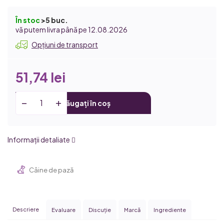
În stoc
>5 buc.
12.08.2026
Opțiuni de transport
51,74 lei
Adăugați în coș
Informaţii detaliate
Câine de pază
Descriere
Evaluare
Discuţie
Marcă
Ingrediente