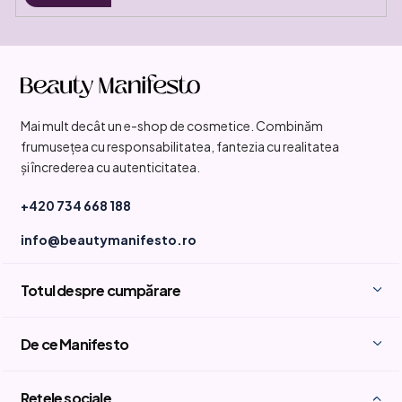
S
u
b
Mai mult decât un e-shop de cosmetice. Combinăm
s
frumusețea cu responsabilitatea, fantezia cu realitatea
o
și încrederea cu autenticitatea.
l
+420 734 668 188
info@beautymanifesto.ro
Totul despre cumpărare
De ce Manifesto
Rețele sociale