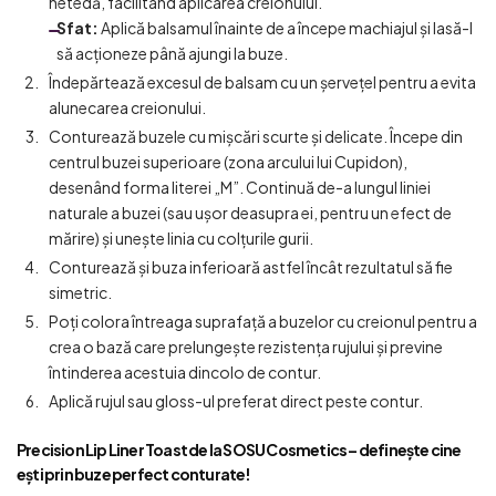
netedă, facilitând aplicarea creionului.
Sfat:
Aplică balsamul înainte de a începe machiajul și lasă-l
să acționeze până ajungi la buze.
Îndepărtează excesul de balsam cu un șervețel pentru a evita
alunecarea creionului.
Conturează buzele cu mișcări scurte și delicate. Începe din
centrul buzei superioare (zona arcului lui Cupidon),
desenând forma literei „M”. Continuă de-a lungul liniei
naturale a buzei (sau ușor deasupra ei, pentru un efect de
mărire) și unește linia cu colțurile gurii.
Conturează și buza inferioară astfel încât rezultatul să fie
simetric.
Poți colora întreaga suprafață a buzelor cu creionul pentru a
crea o bază care prelungește rezistența rujului și previne
întinderea acestuia dincolo de contur.
Aplică rujul sau gloss-ul preferat direct peste contur.
Precision Lip Liner Toast
de la SOSU Cosmetics – definește cine
ești prin buze perfect conturate!