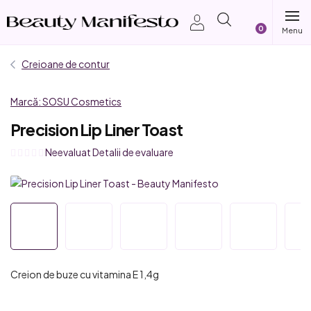
Treci
Coş
la
conținut
de
Creioane de contur
cumpărătur
Marcă:
SOSU Cosmetics
Precision Lip Liner Toast
Evaluarea
Neevaluat
Detalii de evaluare
medie
a
produsului
este
0,0
din
5
Creion de buze cu vitamina E 1,4g
stele.