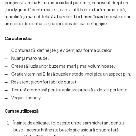
conține vitamina E – un antioxidant puternic, cunoscut drept un
„bodyguard” pentru piele –, care ajută la o textură mai netedă,
mai plină și mai catifelată a buzelor.
Lip Liner Toast
nu este doar
un creion de contur, ci și un produs delicat de îngrijire.
Caracteristici
Conturează, definește și evidențiază forma buzelor.
Nuanță maro nude.
Creează iluzia unor buze mai mari și mai voluminoase.
Grație vitaminei E, lasă buzele netede, moi și cu un aspect plin.
Rezistent și confortabil de purtat.
Textură cremoasă pentru aplicare precisă și detalii perfecte.
Vegan-friendly.
Cum se utilizează
Înainte de aplicare, folosește un balsam hidratant pentru
buze – acesta hrănește buzele și le asigură o suprafață