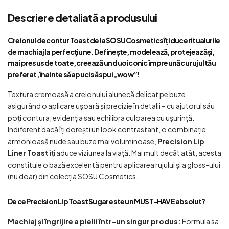
Descriere detaliată a produsului
Creionul de contur Toast de la SOSU Cosmetics îți duce ritualurile
de machiaj la perfecțiune. Definește, modelează, protejează și,
mai presus de toate, creează un duo iconic împreună cu rujul tău
preferat, înainte să apuci să spui „wow”!
Textura cremoasă a creionului alunecă delicat pe buze,
asigurând o aplicare ușoară și precizie în detalii – cu ajutorul său
poți contura, evidenția sau echilibra culoarea cu ușurință.
Indiferent dacă îți dorești un look contrastant, o combinație
armonioasă nude sau buze mai voluminoase,
Precision Lip
Liner Toast
îți aduce viziunea la viață. Mai mult decât atât, acesta
constituie o bază excelentă pentru aplicarea rujului și a gloss-ului
(nu doar) din colecția SOSU Cosmetics.
De ce Precision Lip Toast Sugar este un MUST-HAVE absolut?
Machiaj și îngrijire a pielii într-un singur produs:
Formula sa