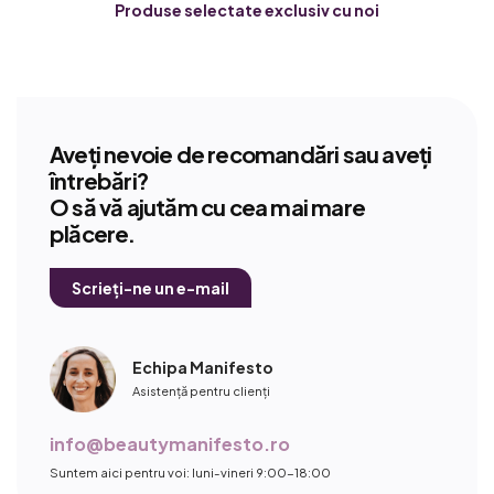
Produse selectate exclusiv cu noi
Aveți nevoie de recomandări sau aveți
întrebări?
O să vă ajutăm cu cea mai mare
plăcere.
Scrieți-ne un e-mail
Echipa Manifesto
Asistență pentru clienți
info@beautymanifesto.ro
Suntem aici pentru voi: luni-vineri 9:00-18:00