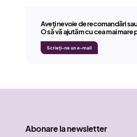
Aveți nevoie de recomandări sau 
O să vă ajutăm cu cea mai mare 
Scrieți-ne un e-mail
Abonare la newsletter