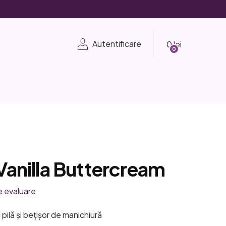
Coş
Autentificare
de
cumpărături
 Vanilla Buttercream
e evaluare
ni pilă și bețișor de manichiură