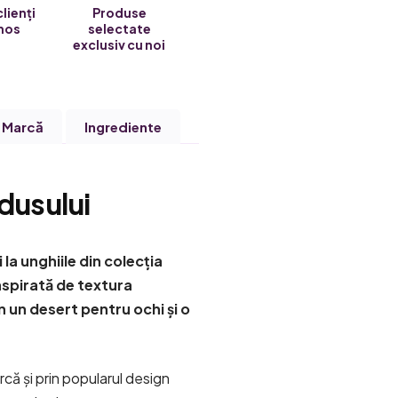
clienți
Produse
nos
selectate
exclusiv cu noi
Marcă
Ingrediente
dusului
i la unghiile din colecția
spirată de textura
in un desert pentru ochi și o
că și prin popularul design