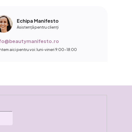
Echipa Manifesto
Asistență pentru clienți
nfo@beautymanifesto.ro
ntem aici pentru voi: luni-vineri 9:00-18:00