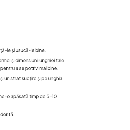
ăță-le și usucă-le bine.
rmei și dimensiunii unghiei tale
pentru a se potrivi mai bine.
și un strat subțire și pe unghia
ține-o apăsată timp de 5-10
 dorită.