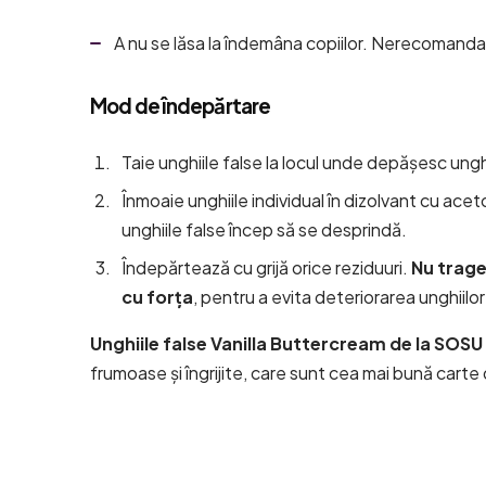
A nu se lăsa la îndemâna copiilor. Nerecomandat 
Mod de îndepărtare
Taie unghiile false la locul unde depășesc ungh
Înmoaie unghiile individual în dizolvant cu ac
unghiile false încep să se desprindă.
Îndepărtează cu grijă orice reziduuri.
Nu trage
cu forța
, pentru a evita deteriorarea unghiilor
Unghiile false Vanilla Buttercream de la SOS
frumoase și îngrijite, care sunt cea mai bună carte