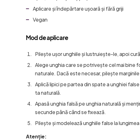
Aplicare și îndepărtare ușoară și fără griji
Vegan
Mod de aplicare
Pilește ușor unghiile și lustruiește-le, apoi cur
Alege unghia care se potrivește cel mai bine fo
naturale. Dacă este necesar, pilește marginile 
Aplică lipici pe partea din spate a unghiei false 
ta naturală.
Apasă unghia falsă pe unghia naturală și men
secunde până când se fixează.
Pilește și modelează unghiile false la lungimea
Atenție
: