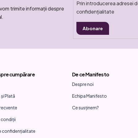
Prin introducerea adresei d
vom trimite informaţii despre
confidențialitate
l.
Abonare
spre cumpărare
De ce Manifesto
Despre noi
și Plată
Echipa Manifesto
frecvente
Ce susținem?
 condiții
e confidențialitate