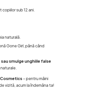
copiilor sub 12 ani.
ia naturală.
etonă Gone Girl, până când
 sau smulge unghiile false
 naturale.
U Cosmetics
– pentru mâini
 de vizită, acum la îndemâna ta!