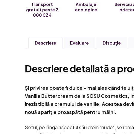
Transport
Ambalaje
Serviciu 
gratuit peste 2
ecologice
priete
000 CZK
Descriere
Evaluare
Discuţie
Descriere detaliată a pro
Și privirea poate fi dulce – mai ales când te uiț
Vanilla Buttercream de la SOSU Cosmetics, in
irezistibilă a cremului de vanilie. Acestea dev
nouă apariție proaspătă pentru mâini.
Setul, pe lângă aspectul său crem "nude", se remar