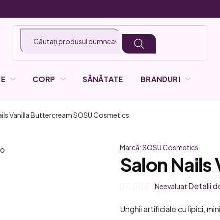
LE
CORP
SĂNĂTATE
BRANDURI
ils Vanilla Buttercream
SOSU Cosmetics
Marcă:
SOSU Cosmetics
Salon Nails
Evaluarea
Detalii d
Neevaluat
medie
Unghii artificiale cu lipici, mi
a