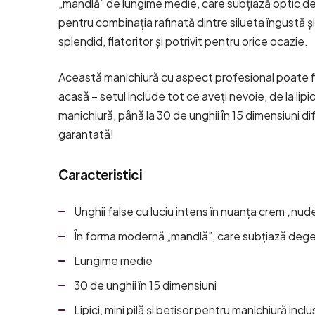
„mandlă” de lungime medie, care subțiază optic d
pentru combinația rafinată dintre silueta îngustă și 
splendid, flatoritor și potrivit pentru orice ocazie.
Această manichiură cu aspect profesional poate fi
acasă – setul include tot ce aveți nevoie, de la lipici
manichiură, până la 30 de unghii în 15 dimensiuni di
garantată!
Caracteristici
Unghii false cu luciu intens în nuanța crem „nud
În forma modernă „mandlă”, care subțiază deg
Lungime medie
30 de unghii în 15 dimensiuni
Lipici, mini pilă și bețișor pentru manichiură incl