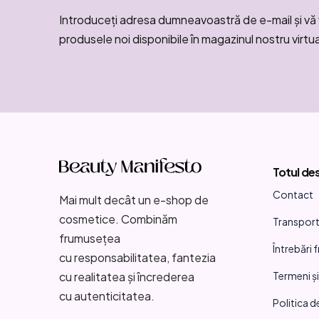
Introduceţi adresa dumneavoastră de e-mail şi vă 
produsele noi disponibile în magazinul nostru virtua
S
u
Totul de
b
Contact
s
Mai mult decât un e-shop de
cosmetice. Combinăm
Transport 
o
frumusețea
Întrebări 
l
cu responsabilitatea, fantezia
Termeni și
cu realitatea și încrederea
cu autenticitatea.
Politica d