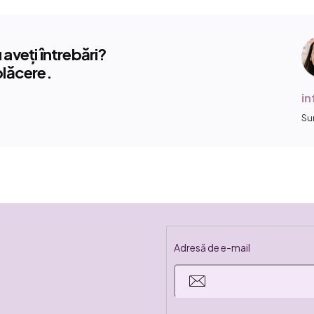
aveți întrebări?
plăcere.
i
Su
Adresă de e-mail