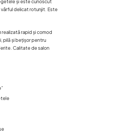
egetele și este cunoscut
vârful delicat rotunjit. Este
 realizată rapid și comod
, pilă și bețișor pentru
ferite. Calitate de salon
e”
etele
use