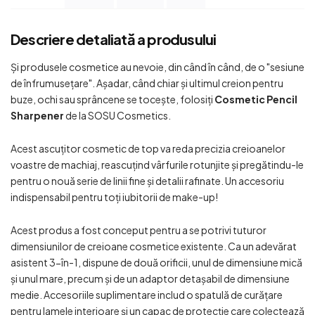
Descriere detaliată a produsului
Și produsele cosmetice au nevoie, din când în când, de o "sesiune
de înfrumusețare". Așadar, când chiar și ultimul creion pentru
buze, ochi sau sprâncene se tocește, folosiți
Cosmetic Pencil
Sharpener
de la SOSU Cosmetics.
Acest ascuțitor cosmetic de top va reda precizia creioanelor
voastre de machiaj, reascuțind vârfurile rotunjite și pregătindu-le
pentru o nouă serie de linii fine și detalii rafinate. Un accesoriu
indispensabil pentru toți iubitorii de make-up!
Acest produs a fost conceput pentru a se potrivi tuturor
dimensiunilor de creioane cosmetice existente. Ca un adevărat
asistent 3-în-1, dispune de două orificii, unul de dimensiune mică
și unul mare, precum și de un adaptor detașabil de dimensiune
medie. Accesoriile suplimentare includ o spatulă de curățare
pentru lamele interioare și un capac de protecție care colectează