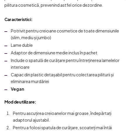
pilitura cosmetică, prevenind astfel orice dezordine.
Caracteristici:
Potrivit pentru creioane cosmetice de toate dimensiunile
(slim, mediu și jumbo)
Lame duble
Adaptor de dimensiune medie inclus în pachet
Include o spatulă de curățare pentru întreținerea lamelelor
interioare
Capac din plastic detașabil pentru colectarea piliturii și
eliminarea murdăriei
Vegan
Mod de utilizare:
Pentru ascuțirea creioanelor mai groase, îndepărtați
adaptorul ajustabil.
Pentru a folosi spatula de curățare, scoateți mai întâi