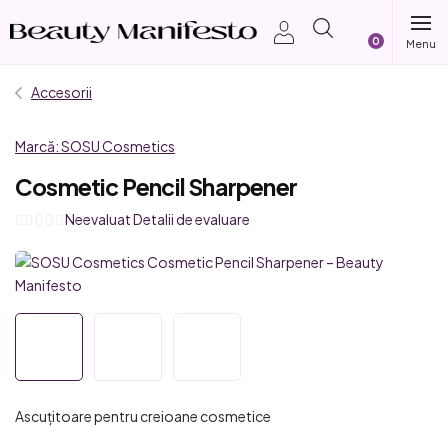
Treci
Coş
la
conținut
de
Accesorii
cumpărătur
Marcă:
SOSU Cosmetics
Cosmetic Pencil Sharpener
Evaluarea
Neevaluat
Detalii de evaluare
medie
a
produsului
este
0,0
din
5
stele.
Ascuțitoare pentru creioane cosmetice