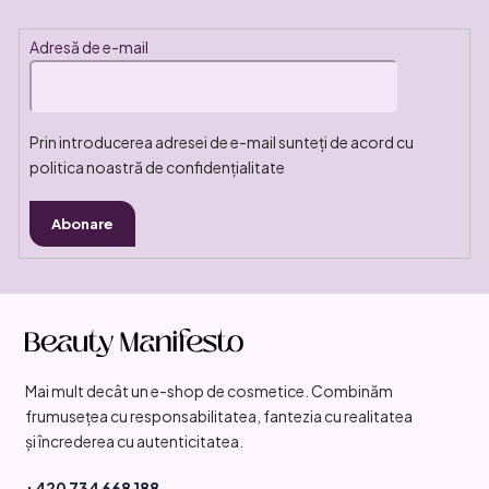
Adresă de e-mail
Prin introducerea adresei de e-mail sunteți de acord cu
politica noastră de confidențialitate
Abonare
S
u
b
Mai mult decât un e-shop de cosmetice. Combinăm
s
frumusețea cu responsabilitatea, fantezia cu realitatea
o
și încrederea cu autenticitatea.
l
+420 734 668 188