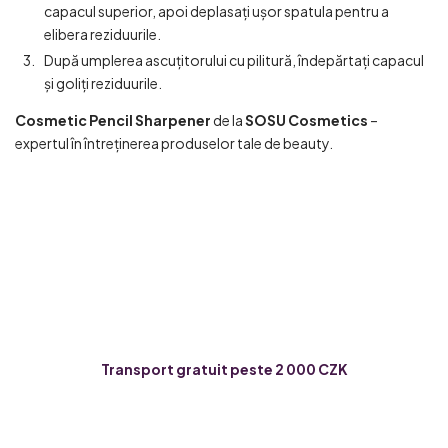
capacul superior, apoi deplasați ușor spatula pentru a
elibera reziduurile.
După umplerea ascuțitorului cu pilitură, îndepărtați capacul
și goliți reziduurile.
Cosmetic Pencil Sharpener
de la
SOSU Cosmetics
–
expertul în întreținerea produselor tale de beauty.
Transport gratuit peste 2 000 CZK