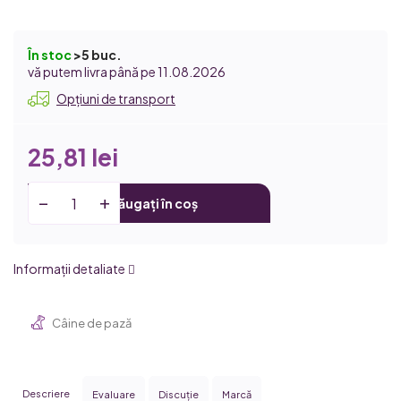
În stoc
>5 buc.
11.08.2026
Opțiuni de transport
25,81 lei
Adăugați în coș
Informaţii detaliate
Câine de pază
Descriere
Evaluare
Discuţie
Marcă