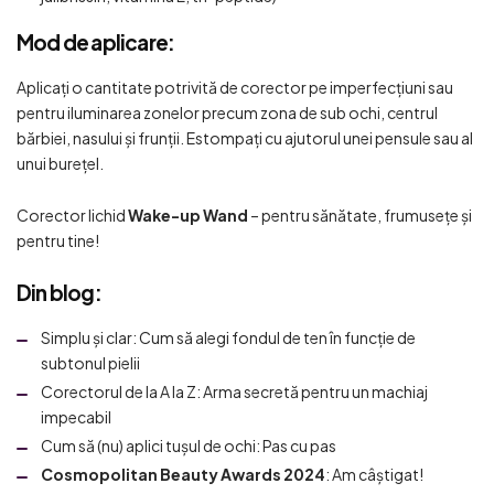
Mod de aplicare:
Aplicați o cantitate potrivită de corector pe imperfecțiuni sau
pentru iluminarea zonelor precum zona de sub ochi, centrul
bărbiei, nasului și frunții. Estompați cu ajutorul unei pensule sau al
unui burețel.
Corector lichid
Wake-up Wand
– pentru sănătate, frumusețe și
pentru tine!
Din blog:
Simplu și clar: Cum să alegi fondul de ten în funcție de
subtonul pielii
Corectorul de la A la Z: Arma secretă pentru un machiaj
impecabil
Cum să (nu) aplici tușul de ochi: Pas cu pas
Cosmopolitan Beauty Awards 2024
: Am câștigat!