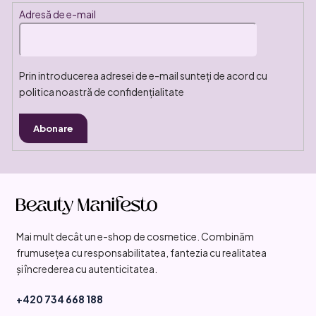
Adresă de e-mail
Prin introducerea adresei de e-mail sunteți de acord cu
politica noastră de confidențialitate
Abonare
S
u
b
Mai mult decât un e-shop de cosmetice. Combinăm
s
frumusețea cu responsabilitatea, fantezia cu realitatea
o
și încrederea cu autenticitatea.
l
+420 734 668 188