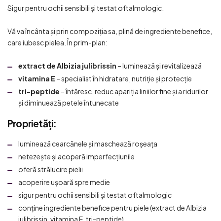
Sigur pentru ochii sensibili și testat oftalmologic.
Vă va încânta și prin compoziția sa, plină de ingrediente benefice,
care iubesc pielea. În prim-plan:
extract de Albizia julibrissin
– luminează și revitalizează
vitamina E
– specialist în hidratare, nutriție și protecție
tri-peptide
– întăresc, reduc apariția liniilor fine și a ridurilor
și diminuează petele întunecate
Proprietăți
:
luminează cearcănele și maschează roșeața
netezește și acoperă imperfecțiunile
oferă strălucire pielii
acoperire ușoară spre medie
sigur pentru ochii sensibili și testat oftalmologic
conține ingrediente benefice pentru piele (extract de Albizia
julibrissin, vitamina E, tri-peptide)