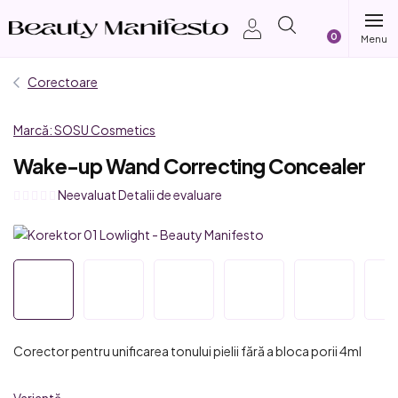
Treci
Coş
la
conținut
de
Corectoare
cumpărătur
Marcă:
SOSU Cosmetics
Wake-up Wand Correcting Concealer
Evaluarea
Neevaluat
Detalii de evaluare
medie
a
produsului
este
0,0
din
5
Corector pentru unificarea tonului pielii fără a bloca porii 4ml
stele.
Variantă