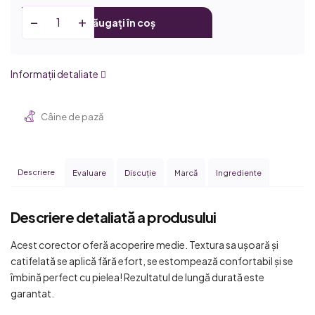
Adăugați în coș
Informaţii detaliate
Câine de pază
Descriere
Evaluare
Discuţie
Marcă
Ingrediente
Descriere detaliată a produsului
Acest corector oferă acoperire medie. Textura sa ușoară și
catifelată se aplică fără efort, se estompează confortabil și se
îmbină perfect cu pielea! Rezultatul de lungă durată este
garantat.