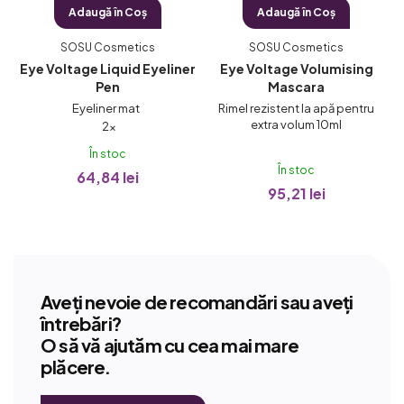
Adaugă în Coş
Adaugă în Coş
SOSU Cosmetics
SOSU Cosmetics
Eye Voltage Liquid Eyeliner
Eye Voltage Volumising
Pen
Mascara
rp
Eyeliner mat
Rimel rezistent la apă pentru
Evaluarea
extra volum 10ml
2×
medie
În stoc
a
În stoc
64,84 lei
produsului
95,21 lei
este
5,0
din
5
stele.
Aveți nevoie de recomandări sau aveți
întrebări?
O să vă ajutăm cu cea mai mare
plăcere.