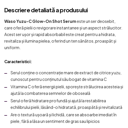
Descriere detaliată a produsului
Waso Yuzu-C Glow-On Shot Serum
este un ser deosebit,
care oferă pielii o revigorare instantanee și un aspect strălucitor.
Acest ser ușor și rapid absorbabil este creat pentru a hidrata,
revitaliza și ilumina pielea, oferind un ten sănătos, proaspăt și
uniform.
Caracteristici
:
Serul conține o concentrație mare de extract de citrice yuzu,
cunoscut pentru conținutul său bogat de vitamina C
Vitamina C oferă energii pielii, sporește strălucirea acesteia și
ajută la combaterea semnelor de oboseală
Serul oferă hidratare profundă și ajută la restabilirea
echilibrului pielii, lăsând-o hidratată, proaspătă și revitalizată
Are o textură ușoară și lichidă, care se absoarbe imediat în
piele, fără a lăsa un sentiment de gras sau lipicios