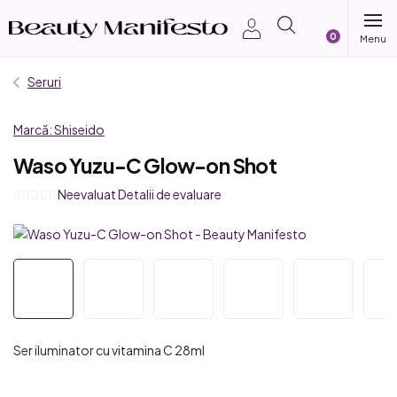
Treci
Coş
la
conținut
de
Seruri
cumpărătur
Marcă:
Shiseido
Waso Yuzu-C Glow-on Shot
Evaluarea
Neevaluat
Detalii de evaluare
medie
a
produsului
este
0,0
din
5
Ser iluminator cu vitamina C 28ml
stele.