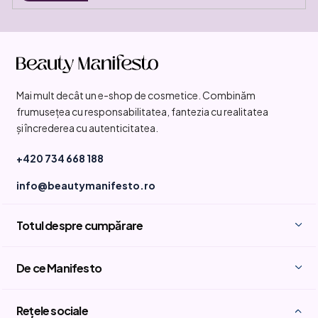
S
u
b
Mai mult decât un e-shop de cosmetice. Combinăm
s
frumusețea cu responsabilitatea, fantezia cu realitatea
o
și încrederea cu autenticitatea.
l
+420 734 668 188
info@beautymanifesto.ro
Totul despre cumpărare
De ce Manifesto
Rețele sociale