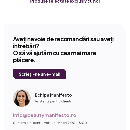
Produse selectate exclusiv cu noi
Aveți nevoie de recomandări sau aveți
întrebări?
O să vă ajutăm cu cea mai mare
plăcere.
Scrieți-ne un e-mail
Echipa Manifesto
Asistență pentru clienți
info@beautymanifesto.ro
Suntem aici pentru voi: luni-vineri 9:00-18:00