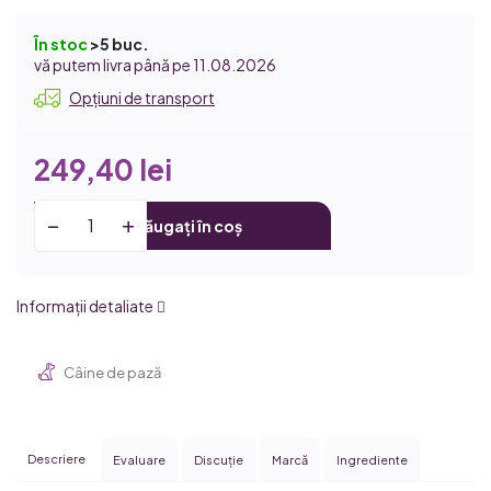
În stoc
>5 buc.
11.08.2026
Opțiuni de transport
249,40 lei
Adăugați în coș
Informaţii detaliate
Câine de pază
Descriere
Evaluare
Discuţie
Marcă
Ingrediente