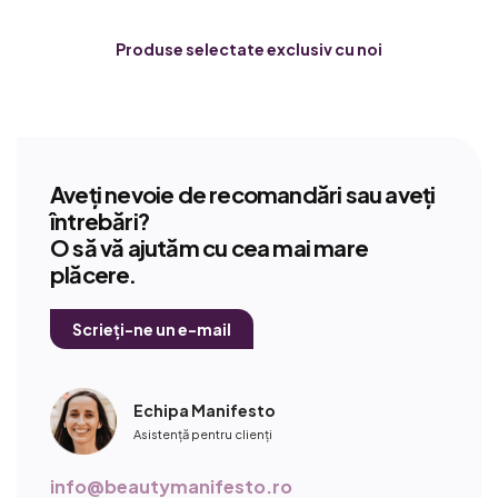
Produse selectate exclusiv cu noi
Aveți nevoie de recomandări sau aveți
întrebări?
O să vă ajutăm cu cea mai mare
plăcere.
Scrieți-ne un e-mail
Echipa Manifesto
Asistență pentru clienți
info@beautymanifesto.ro