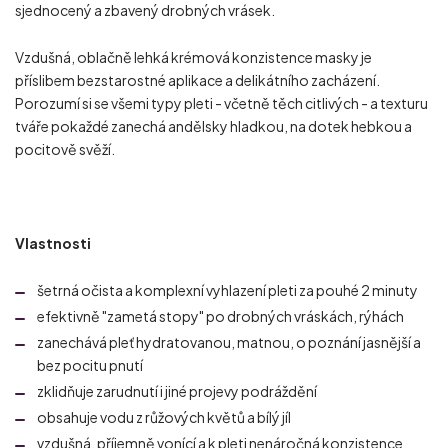
sjednocený a zbavený drobných vrásek.
Vzdušná, oblačně lehká krémová konzistence masky je
příslibem bezstarostné aplikace a delikátního zacházení.
Porozumí si se všemi typy pleti - včetně těch citlivých - a texturu
tváře pokaždé zanechá andělsky hladkou, na dotek hebkou a
pocitově svěží.
Vlastnosti
šetrná očista a komplexní vyhlazení pleti za pouhé 2 minuty
efektivně "zametá stopy" po drobných vráskách, rýhách
zanechává pleť hydratovanou, matnou, o poznání jasnější a
bez pocitu pnutí
zklidňuje zarudnutí i jiné projevy podráždění
obsahuje vodu z růžových květů a bílý jíl
vzdušná, příjemně vonící a k pleti nenáročná konzistence