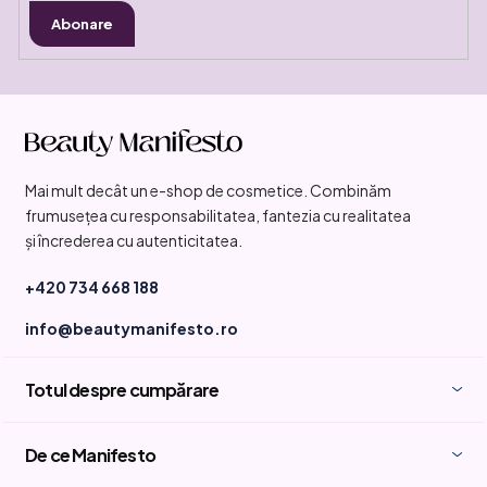
Abonare
S
u
b
Mai mult decât un e-shop de cosmetice. Combinăm
s
frumusețea cu responsabilitatea, fantezia cu realitatea
o
și încrederea cu autenticitatea.
l
+420 734 668 188
info@beautymanifesto.ro
Totul despre cumpărare
De ce Manifesto