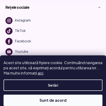
Rețele sociale
Instagram
TikTok
Facebook
Youtube
Acest site utilizează fișiere cookie. Continuând navigarea
pe acest site, vă exprimați acordul pentru utilizarea lor...
Mai multe informații
aici
.
Creat de Shoptet
Setări
Drepturi de autor 2026
Beauty Manifesto
. Toate drepturile
rezervate.
Editați setările cookie-urilor
Sunt de acord