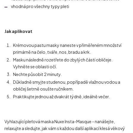
vhodná pro všechny typy pleti
Jak aplikovat
Krémovou pastu masky naneste v přiměřeném množství
primárně na čelo, tváře, nos, bradu a krk.
Masku následně rozetřete do zbylých částí obličeje.
Vyhněte se oblasti očí.
Nechte působit 2 minuty.
Důkladně smyjte studenou, popřípadě vlažnou vodou a
obličej šetrně osušte ručníkem.
Praktikujte jednou až dvakrát týdně, ideálně večer.
Vyhlazující pleťová maska Nuxe Insta-Masque - nanášejte,
relaxujte a sledujte, jak vám s každou další aplikací klesá věkový