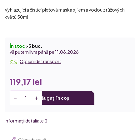
Vyhlazující a čistící pleťová maska s jílem a vodou z růžových
květů 50ml
În stoc
>5 buc.
11.08.2026
Opțiuni de transport
119,17 lei
Adăugați în coș
Informaţii detaliate
Câine de pază