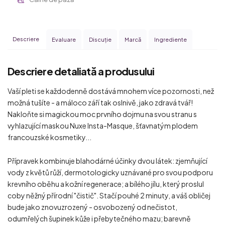
Descriere
Evaluare
Discuţie
Marcă
Ingrediente
Descriere detaliată a produsului
Vaší pleti se každodenně dostává mnohem více pozornosti, než
možná tušíte - a máloco září tak oslnivě, jako zdravá tvář!
Nakloňte si magickou moc prvního dojmu na svou stranu s
vyhlazující maskou Nuxe Insta-Masque, šťavnatým plodem
francouzské kosmetiky...
Přípravek kombinuje blahodárné účinky dvou látek: zjemňující
vody z květů růží, dermotologicky uznávané pro svou podporu
krevního oběhu a kožní regenerace; a bílého jílu, který proslul
coby něžný přírodní "čistič". Stačí pouhé 2 minuty, a váš obličej
bude jako znovuzrozený - osvobozený od nečistot,
odumřelých šupinek kůže i přebytečného mazu; barevně