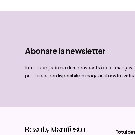
Abonare la newsletter
Introduceţi adresa dumneavoastră de e-mail şi vă 
produsele noi disponibile în magazinul nostru virtua
S
u
Totul de
b