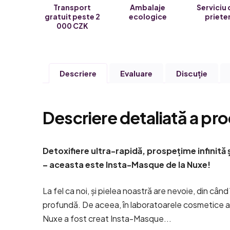
Transport
Ambalaje
Serviciu 
gratuit peste 2
ecologice
priete
000 CZK
Descriere
Evaluare
Discuţie
Descriere detaliată a pro
Detoxifiere ultra-rapidă, prospețime infinită
– aceasta este Insta-Masque de la Nuxe!
La fel ca noi, și pielea noastră are nevoie, din când
profundă. De aceea, în laboratoarele cosmetice a
Nuxe a fost creat Insta-Masque...