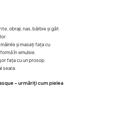
e, obraji, nas, bărbie și gât.
lor.
mâinile și masați fața cu
sformă în emulsie.
șor fața cu un prosop.
l seara.
asque – urmăriți cum pielea