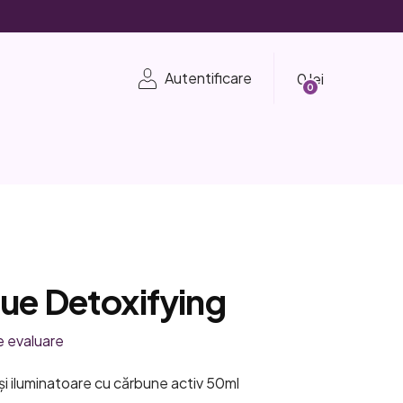
Coş
Autentificare
de
cumpărături
ue Detoxifying
e evaluare
și iluminatoare cu cărbune activ 50ml