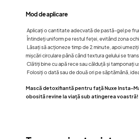
Mod de aplicare
Aplicați o cantitate adecvată de pastă-gel pe frunt
Întindeți uniform pe restul feței, evitând zona ochi
Lăsați să acționeze timp de 2 minute, apoi umeziți 
mișcări circulare până când textura gelului se tran
Clătiți bine cu apă rece sau călduță și tamponați u
Folosiți o dată sau de două ori pe săptămână, idea
Mască detoxifiantă pentru față Nuxe Insta-M
obosită revine la viață sub atingerea voastră!