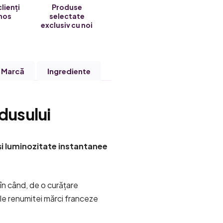
clienți
Produse
nos
selectate
exclusiv cu noi
Marcă
Ingrediente
dusului
 și luminozitate instantanee
 în când, de o curățare
le renumitei mărci franceze