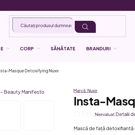
LE
CORP
SĂNĂTATE
BRANDURI
nsta-Masque Detoxifying
Nuxe
Marcă:
Nuxe
Insta-Masq
Evaluarea
Detalii d
Neevaluat
medie
Mască de față detoxifiantă 
a