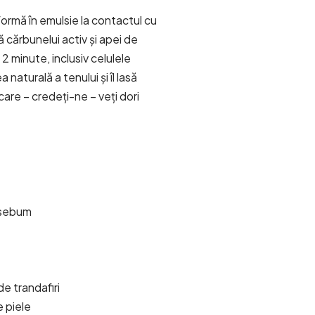
formă în emulsie la contactul cu
 cărbunelui activ și apei de
r 2 minute, inclusiv celulele
naturală a tenului și îl lasă
care – credeți-ne – veți dori
e sebum
e trandafiri
e piele