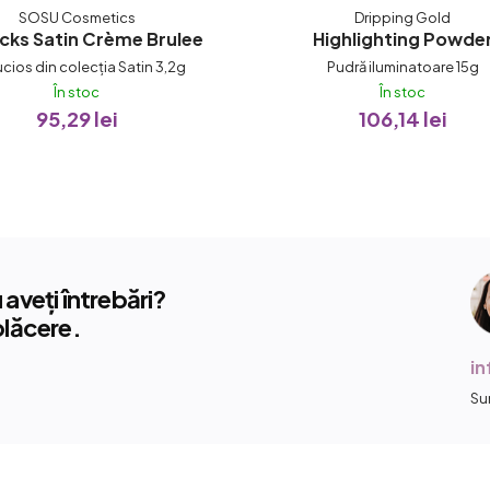
SOSU Cosmetics
Dripping Gold
icks Satin Crème Brulee
Highlighting Powde
ucios din colecția Satin 3,2g
Pudră iluminatoare 15g
În stoc
În stoc
95,29 lei
106,14 lei
aveți întrebări?
plăcere.
i
Su