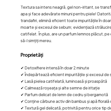
Textura sa intens neagră, gel non-iritant, se trans
apa și face adevărate minuni pentru piele! Datorită
trandafiri, elimină eficient toate impuritățile în doa
moarte și excesul de sebum; evidențiază strălucirea 
catifelat. În plus, are un parfum lemnos plăcut, pe 
să-l simțiți mereu.
Proprietăți
✔ Detoxifiere intensă în doar 2 minute
✔ Îndepărtează eficient impuritățile și excesul d
✔ Lasă pielea catifelată, luminoasă și proaspătă
✔ Calmează roșeața și alte semne de iritație
✔ Parfum delicat de lemn de cedru și bergamotă
✔ Conține cărbune activ din bambus și apă florală d
✔ Textură gel delicată, potrivită pentru orice tip d