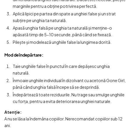
marginile pentru a obține potrivirea perfectă.
Aplică lipici pe partea din spate a unghiei false și un strat
subțire pe unghia ta naturală.
Apasă unghia falsă pe unghia ta naturală și menține-o
apăsată timp de 5-10 secunde, până când se fixează.
Pilește și modelează unghiile false la lungimea dorită.
Mod de îndepărtare
:
Taie unghiile false în punctul în care depășesc unghia
naturală.
Înmoaie unghiile individual în dizolvant cu acetonă Gone Girl,
până când unghia falsă începe să se desprindă.
Îndepărtează toate reziduurile. Nu trage sau smulge unghiile
cu forța, pentru a evita deteriorarea unghiei naturale.
Atenție
:
A nu se lăsa la îndemâna copiilor. Nerecomandat copiilor sub 12
ani.