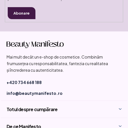
Abonare
S
u
b
Mai mult decât un e-shop de cosmetice. Combinăm
s
frumusețea cu responsabilitatea, fantezia cu realitatea
o
și încrederea cu autenticitatea.
l
+420 734 668 188
info@beautymanifesto.ro
Totul despre cumpărare
De ce Manifesto