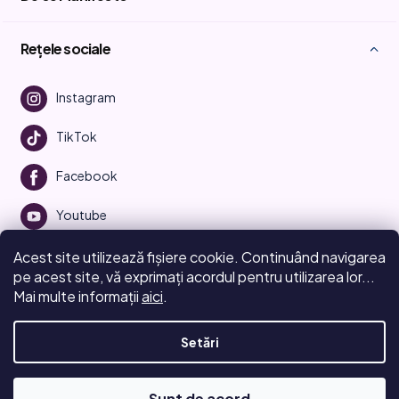
Rețele sociale
Instagram
TikTok
Facebook
Youtube
Acest site utilizează fișiere cookie. Continuând navigarea
pe acest site, vă exprimați acordul pentru utilizarea lor...
Mai multe informații
aici
.
Creat de Shoptet
Setări
Drepturi de autor 2026
Beauty Manifesto
. Toate drepturile
rezervate.
Editați setările cookie-urilor
Sunt de acord