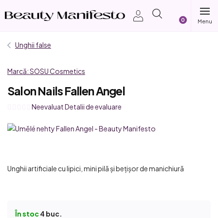
Treci
Coş
la
conținut
de
Unghii false
cumpărătur
Marcă:
SOSU Cosmetics
Salon Nails Fallen Angel
Evaluarea
Neevaluat
Detalii de evaluare
medie
a
produsului
este
0,0
Unghii artificiale cu lipici, mini pilă și bețișor de manichiură
din
5
stele.
În stoc
4 buc.