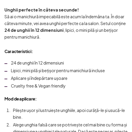
Unghii perfecte în câteva secunde!
Să ai o manichiură impecabilă este acum la îndemâna ta. În doar
câteva minute, vei avea unghii perfecte ca la salon. Setul conține
24 de unghii în 12 dimensiuni
, lipici, o mini pilă și un bețișor
pentru manichiură.
Caracteristici
:
24 de unghii în 12 dimensiuni
Lipici, mini pilă și bețișor pentru manichiură incluse
Aplicare și îndepărtare ușoare
Cruelty free & Vegan friendly
Mod de aplicare:
Pilește ușor și lustruiește unghiile, apoi curăță-le și usucă-le
bine.
Alege unghia falsă care se potrivește cel mai bine cu forma și
dimensiunea unghiei tale naturale. Dacă este necesar, pilește