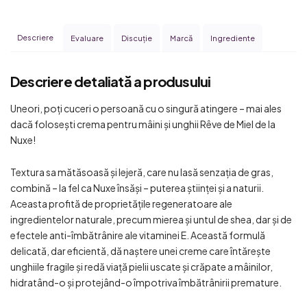
Descriere
Evaluare
Discuţie
Marcă
Ingrediente
Descriere detaliată a produsului
Uneori, poți cuceri o persoană cu o singură atingere – mai ales
dacă folosești crema pentru mâini și unghii Rêve de Miel de la
Nuxe!
Textura sa mătăsoasă și lejeră, care nu lasă senzația de gras,
combină – la fel ca Nuxe însăși – puterea științei și a naturii.
Aceasta profită de proprietățile regeneratoare ale
ingredientelor naturale, precum mierea și untul de shea, dar și de
efectele anti-îmbătrânire ale vitaminei E. Această formulă
delicată, dar eficientă, dă naștere unei creme care întărește
unghiile fragile și redă viață pielii uscate și crăpate a mâinilor,
hidratând-o și protejând-o împotriva îmbătrânirii premature.