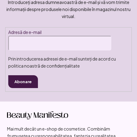
Introduceţi adresa dumneavoastră de e-mail şi vă vom trimite
informaţii despre produsele noi disponibile în magazinul nostru
virtual.
Adresă de e-mail
Prin introducerea adresei de e-mail sunteți de acord cu
politica noastră de confidențialitate
Abonare
S
u
b
Mai mult decât un e-shop de cosmetice. Combinăm
s
frumusețea cu responsabilitatea, fantezia cu realitatea