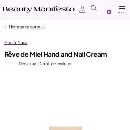
Treci
Coş
la
conținut
de
Hidratarea corpului
cumpărătur
Marcă:
Nuxe
Rêve de Miel Hand and Nail Cream
Evaluarea
Neevaluat
Detalii de evaluare
medie
a
produsului
este
0,0
din
5
stele.