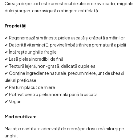
Cireașa de pe tort este amestecul de uleiuri de avocado, migdale
dulci și argan, care asigură o atingere catifelată.
Proprietăți
✔ Regenerează și hrănește pielea uscată și crăpată a mâinilor
✔ Datorită vitaminei E, previne îmbătrânirea prematură a pielii
✔ Întărește unghiile fragile
✔ Lasă pielea incredibil de fină
✔ Textură lejeră, non-grasă, delicată cu pielea
✔ Conține ingrediente naturale, precum miere, unt de shea și
uleiuri prețioase
✔ Parfum plăcut de miere
✔ Potrivit pentru pielea normală până la uscată
✔ Vegan
Mod de utilizare
Masați o cantitate adecvată de cremă pe dosul mâinilor și pe
unghii.