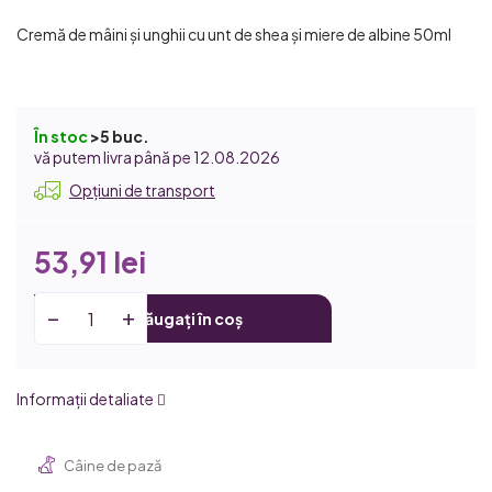
Cremă de mâini și unghii cu unt de shea și miere de albine 50ml
În stoc
>5 buc.
12.08.2026
Opțiuni de transport
53,91 lei
Adăugați în coș
Informaţii detaliate
Câine de pază