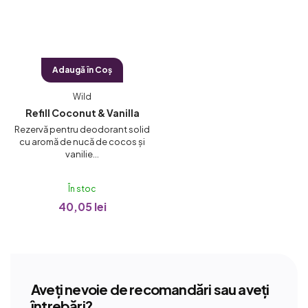
Adaugă în Coş
Wild
Refill Coconut & Vanilla
Rezervă pentru deodorant solid
cu aromă de nucă de cocos și
vanilie...
În stoc
40,05 lei
Aveți nevoie de recomandări sau aveți
întrebări?