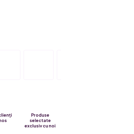
clienți
Produse
nos
selectate
exclusiv cu noi