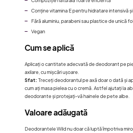
Compoziție naturală foarte eficientă
Conține vitamina E pentru hidratare intensivă și 
Fără aluminiu, parabeni sau plastice de unică fo
Vegan
Cum se aplică
Aplicați o cantitate adecvată de deodorant pe pie
axilare, cu mișcări ușoare.
Sfat:
Treceți deodorantul pe axă doar o dată și apo
cum ați masa pielea cu o cremă. Astfel ajutați la a
deodorante și protejați-vă hainele de pete albe.
Valoare adăugată
Deodorantele Wild nu doar că luptă împotriva miros