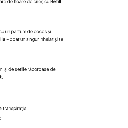
re de floare de cireș cu
Refill
e cu un parfum de cocos și
lla
– doar un singur inhalat și te
ii și de seriile răcoroase de
t
.
e transpirație
c