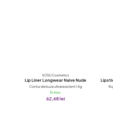
SOSU Cosmetics
Lip Liner Longwear Naive Nude
Lipst
Contur de buze ultrarezistent 1.4g
Ru
În stoc
62,68 lei