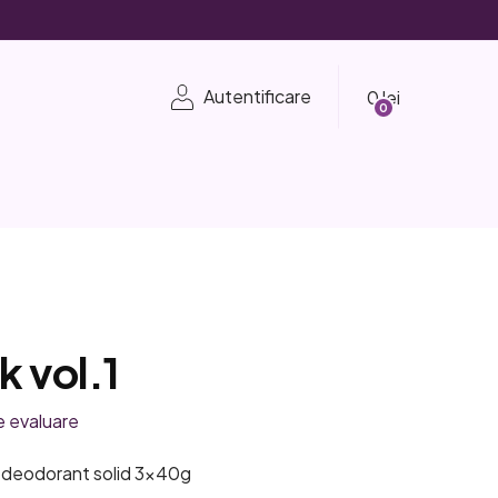
Coş
Autentificare
de
cumpărături
k vol.1
e evaluare
u deodorant solid 3x40g