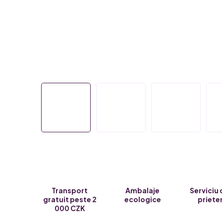
Transport
Ambalaje
Serviciu 
gratuit peste 2
ecologice
priete
000 CZK