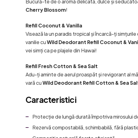
Bucură-te de o aromă delicată, dulce și seducătoa
Cherry Blossom
!
Refill Coconut & Vanilla
Visează la un paradis tropical și încarcă-ți simțuril
vanilie cu
Wild Deodorant Refill Coconut & Vani
vei simți ca pe plajele din Hawai!
Refill Fresh Cotton & Sea Salt
Adu-ți aminte de aerul proaspăt și revigorant al măr
vară cu
Wild Deodorant Refill Cotton & Sea Sal
Caracteristici
Protecție de lungă durată împotriva mirosului d
Rezervă compostabilă, schimbabilă, fără plasti