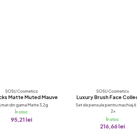
SOSU Cosmetics
SOSU Cosmetics
icks Matte Muted Mauve
Luxury Brush Face Colle
j mat din gama Matte 3,2g
Set de pensule pentru machiaj 6
Evaluarea
2×
În stoc
95,21 lei
medie
În stoc
216,66 lei
a
produsului