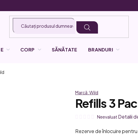
LE
CORP
SĂNĂTATE
BRANDURI
ld
Marcă:
Wild
Refills 3 Pac
Evaluarea
Detalii d
Neevaluat
medie
Rezerve de înlocuire pentr
a