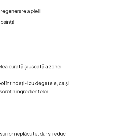
regenerare a pielii
losință
lea curată și uscată a zonei
i întindeți-l cu degetele, ca și
bsorbția ingredientelor
urilor neplăcute, dar și reduc