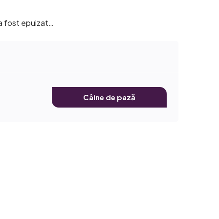
 a fost epuizat…
Câine de pază