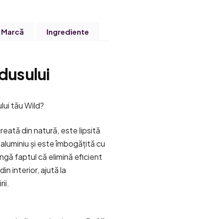
Marcă
Ingrediente
dusului
lui tău Wild?
reată din natură, este lipsită
 aluminiu și este îmbogățită cu
ângă faptul că elimină eficient
in interior, ajută la
ii.