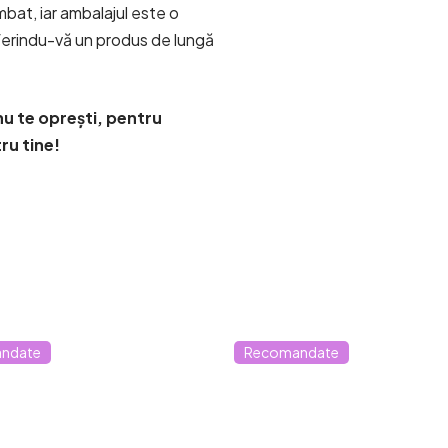
bat, iar ambalajul este o
 oferindu-vă un produs de lungă
u te oprești, pentru
ru tine!
ndate
Recomandate