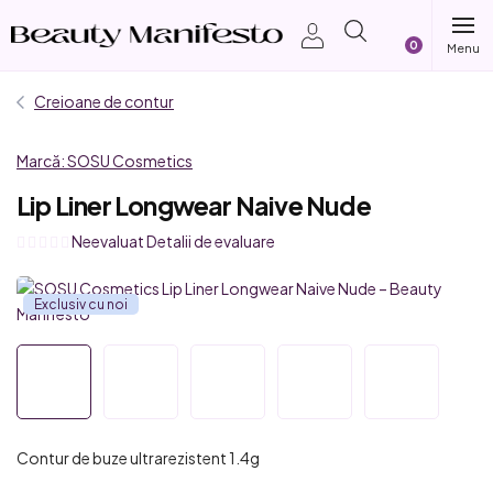
Treci
Coş
la
conținut
de
Creioane de contur
cumpărătur
Marcă:
SOSU Cosmetics
Lip Liner Longwear Naive Nude
Evaluarea
Neevaluat
Detalii de evaluare
medie
a
Exclusiv cu noi
produsului
este
0,0
din
5
stele.
Contur de buze ultrarezistent 1.4g