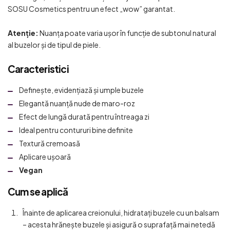
SOSU Cosmetics pentru un efect „wow” garantat.
Atenție:
Nuanța poate varia ușor în funcție de subtonul natural
al buzelor și de tipul de piele.
Caracteristici
Definește, evidențiază și umple buzele
Elegantă nuanță nude de maro-roz
Efect de lungă durată pentru întreaga zi
Ideal pentru contururi bine definite
Textură cremoasă
Aplicare ușoară
Vegan
Cum se aplică
Înainte de aplicarea creionului, hidratați buzele cu un balsam
– acesta hrănește buzele și asigură o suprafață mai netedă