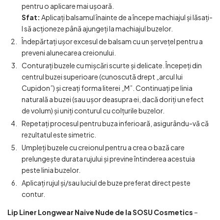
pentru o aplicare mai ușoară.
Sfat:
Aplicați balsamul înainte de a începe machiajul și lăsați-
l să acționeze până ajungeți la machiajul buzelor.
Îndepărtați ușor excesul de balsam cu un șervețel pentru a
preveni alunecarea creionului.
Conturați buzele cu mișcări scurte și delicate. Începeți din
centrul buzei superioare (cunoscută drept „arcul lui
Cupidon”) și creați forma literei „M”. Continuați pe linia
naturală a buzei (sau ușor deasupra ei, dacă doriți un efect
de volum) și uniți conturul cu colțurile buzelor.
Repetați procesul pentru buza inferioară, asigurându-vă că
rezultatul este simetric.
Umpleți buzele cu creionul pentru a crea o bază care
prelungește durata rujului și previne întinderea acestuia
peste linia buzelor.
Aplicați rujul și/sau luciul de buze preferat direct peste
contur.
Lip Liner Longwear Naive Nude de la SOSU Cosmetics
–