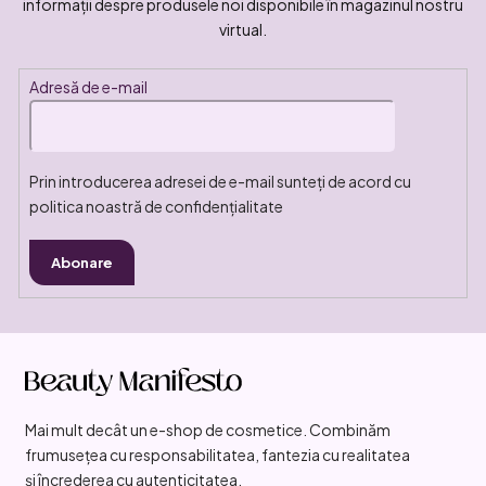
informaţii despre produsele noi disponibile în magazinul nostru
virtual.
Adresă de e-mail
Prin introducerea adresei de e-mail sunteți de acord cu
politica noastră de confidențialitate
Abonare
S
u
b
Mai mult decât un e-shop de cosmetice. Combinăm
s
frumusețea cu responsabilitatea, fantezia cu realitatea
o
și încrederea cu autenticitatea.