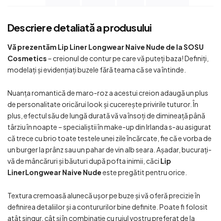
Descriere detaliată a produsului
Vă prezentăm Lip Liner Longwear Naive Nude de la SOSU
Cosmetics
– creionul de contur pe care vă puteți baza! Definiți,
modelați și evidențiați buzele fără teama că se va întinde.
Nuanța romantică de maro-roz a acestui creion adaugă un plus
de personalitate oricărui look și cucerește privirile tuturor. În
plus, efectul său de lungă durată vă va însoți de dimineață până
târziu în noapte – specialiștii în make-up din Irlanda s-au asigurat
că trece cu brio toate testele unei zile încărcate, fie că e vorba de
un burger la prânz sau un pahar de vin alb seara. Așadar, bucurați-
vă de mâncăruri și băuturi după pofta inimii, căci
Lip
LinerLongwear Naive Nude
este pregătit pentru orice.
Textura cremoasă alunecă ușor pe buze și vă oferă precizie în
definirea detaliilor și a contururilor bine definite. Poate fi folosit
atât singur, cât și în combinație cu rujul vostru preferat de la