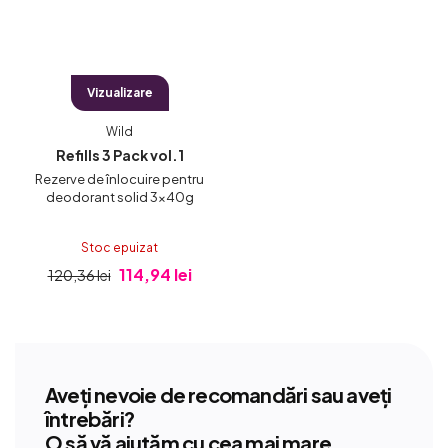
Vizualizare
Wild
Refills 3 Pack vol.1
Rezerve de înlocuire pentru
deodorant solid 3x40g
Stoc epuizat
114,94 lei
120,36 lei
Aveți nevoie de recomandări sau aveți
întrebări?
O să vă ajutăm cu cea mai mare