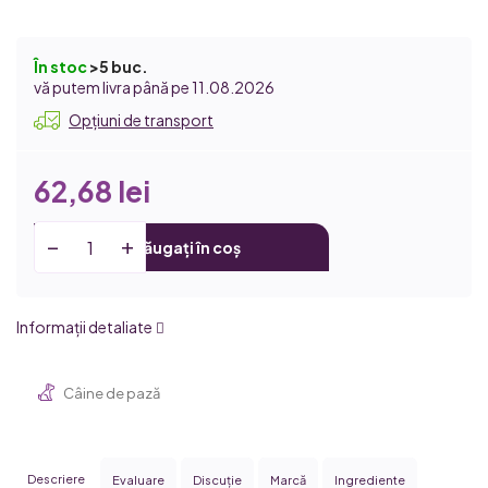
În stoc
>5 buc.
11.08.2026
Opțiuni de transport
62,68 lei
Adăugați în coș
Informaţii detaliate
Câine de pază
Descriere
Evaluare
Discuţie
Marcă
Ingrediente