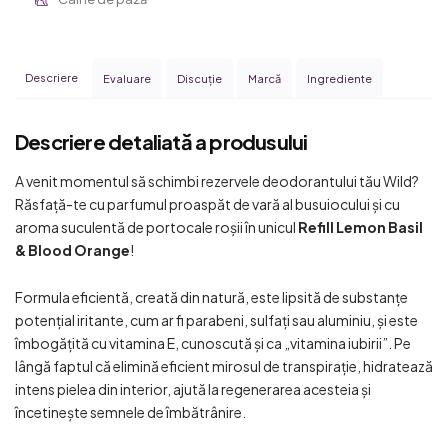
Descriere
Evaluare
Discuţie
Marcă
Ingrediente
Descriere detaliată a produsului
A venit momentul să schimbi rezervele deodorantului tău Wild?
Răsfață-te cu parfumul proaspăt de vară al busuiocului și cu
aroma suculentă de portocale roșii în unicul
Refill Lemon Basil
& Blood Orange
!
Formula eficientă, creată din natură, este lipsită de substanțe
potențial iritante, cum ar fi parabeni, sulfați sau aluminiu, și este
îmbogățită cu vitamina E, cunoscută și ca „vitamina iubirii”. Pe
lângă faptul că elimină eficient mirosul de transpirație, hidratează
intens pielea din interior, ajută la regenerarea acesteia și
încetinește semnele de îmbătrânire.