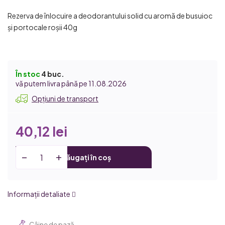
Rezerva de înlocuire a deodorantului solid cu aromă de busuioc
și portocale roșii 40g
În stoc
4 buc.
11.08.2026
Opțiuni de transport
40,12 lei
Adăugați în coș
Informaţii detaliate
Câine de pază