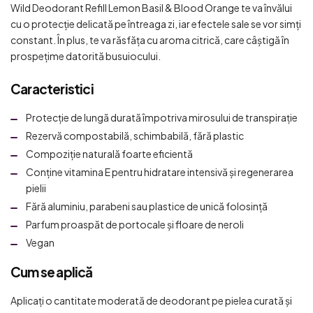
Wild Deodorant Refill Lemon Basil & Blood Orange te va învălui
cu o protecție delicată pe întreaga zi, iar efectele sale se vor simți
constant. În plus, te va răsfăța cu aroma citrică, care câștigă în
prospețime datorită busuiocului.
Caracteristici
Protecție de lungă durată împotriva mirosului de transpirație
Rezervă compostabilă, schimbabilă, fără plastic
Compoziție naturală foarte eficientă
Conține vitamina E pentru hidratare intensivă și regenerarea
pielii
Fără aluminiu, parabeni sau plastice de unică folosință
Parfum proaspăt de portocale și floare de neroli
Vegan
Cum se aplică
Aplicați o cantitate moderată de deodorant pe pielea curată și