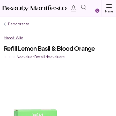
Treci
Coş
la
conținut
de
Deodorante
cumpărătur
Marcă:
Wild
Refill Lemon Basil & Blood Orange
Evaluarea
Neevaluat
Detalii de evaluare
medie
a
produsului
este
0,0
din
5
stele.