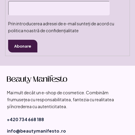
Prin introducerea adresei de e-mail sunteți de acord cu
politica noastră de confidențialitate
Abonare
S
u
b
Mai mult decât un e-shop de cosmetice. Combinăm
s
frumusețea cu responsabilitatea, fantezia cu realitatea
o
și încrederea cu autenticitatea.
l
+420 734 668 188
info@beautymanifesto.ro