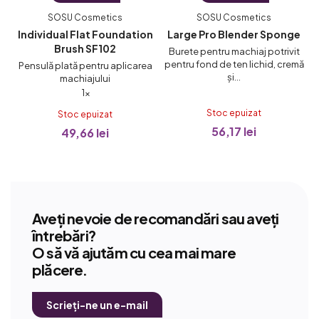
SOSU Cosmetics
SOSU Cosmetics
Individual Flat Foundation
Large Pro Blender Sponge
Brush SF102
u
Burete pentru machiaj potrivit
pentru fond de ten lichid, cremă
Pensulă plată pentru aplicarea
și...
machiajului
Evaluarea
1×
medie
Stoc epuizat
Stoc epuizat
a
56,17 lei
49,66 lei
produsului
este
5,0
din
5
Aveți nevoie de recomandări sau aveți
stele.
întrebări?
O să vă ajutăm cu cea mai mare
plăcere.
Scrieți-ne un e-mail