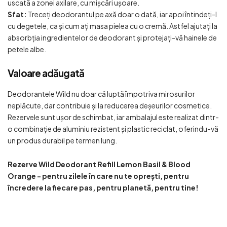
uscată a zonei axilare, cu mișcări ușoare.
Sfat:
Treceți deodorantul pe axă doar o dată, iar apoi întindeți-l
cu degetele, ca și cum ați masa pielea cu o cremă. Astfel ajutați la
absorbția ingredientelor de deodorant și protejați-vă hainele de
petele albe.
Valoare adăugată
Deodorantele Wild nu doar că luptă împotriva mirosurilor
neplăcute, dar contribuie și la reducerea deșeurilor cosmetice.
Rezervele sunt ușor de schimbat, iar ambalajul este realizat dintr-
o combinație de aluminiu rezistent și plastic reciclat, oferindu-vă
un produs durabil pe termen lung.
Rezerve Wild Deodorant Refill Lemon Basil & Blood
Orange - pentru zilele în care nu te oprești, pentru
încredere la fiecare pas, pentru planetă, pentru tine!