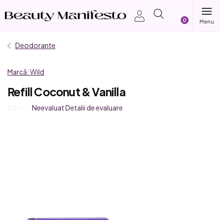
Treci
Coş
la
conținut
de
Deodorante
cumpărătur
Marcă:
Wild
Refill Coconut & Vanilla
Evaluarea
Neevaluat
Detalii de evaluare
medie
a
produsului
este
0,0
din
5
stele.