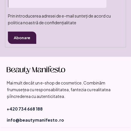
Prin introducerea adresei de e-mail sunteți de acord cu
politica noastră de confidențialitate
Abonare
S
u
b
Mai mult decât un e-shop de cosmetice. Combinăm
s
frumusețea cu responsabilitatea, fantezia cu realitatea
o
și încrederea cu autenticitatea.
l
+420 734 668 188
info@beautymanifesto.ro