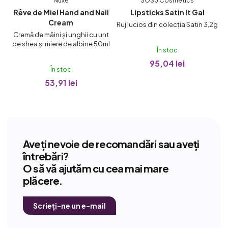
Nuxe
SOSU Cosmetics
Rêve de Miel Hand and Nail
Lipsticks Satin It Gal
Cream
Ruj lucios din colecția Satin 3,2g
de
Cremă de mâini și unghii cu unt
de shea și miere de albine 50ml
În stoc
95,04 lei
În stoc
53,91 lei
Aveți nevoie de recomandări sau aveți
întrebări?
O să vă ajutăm cu cea mai mare
plăcere.
Scrieți-ne un e-mail