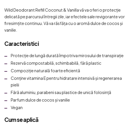
Wild Deodorant Refill Coconut & Vanilla vă va oferi o protecție
delicată pe parcursul întregii zile, iar efectele sale revigorante vor
fi resimțite continuu. Vă va răsfăța cu o aromă dulce de cocos și
vanilie.
Caracteristici
Protecție de lungă durată împotriva mirosului de transpirație
Rezervă compostabilă, schimbabilă, fără plastic
Compoziție naturală foarte eficientă
Conține vitamina E pentru hidratare intensivă și regenerarea
pielii
Fără aluminiu, parabeni sau plastice de unică folosință
Parfum dulce de cocos și vanilie
Vegan
Cum se aplică