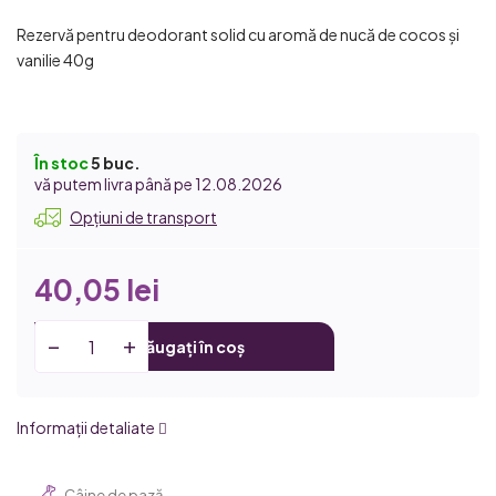
Rezervă pentru deodorant solid cu aromă de nucă de cocos și
vanilie 40g
În stoc
5 buc.
12.08.2026
Opțiuni de transport
40,05 lei
Adăugați în coș
Informaţii detaliate
Câine de pază