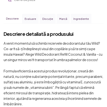
Descriere
Evaluare
Discuţie
Marcă
Ingrediente
Descriere detaliată a produsului
A venit momentul să schimbi rezervele deodorantului tău Wild?
Ce-ar fi să-ți îndeplinești visul din copilărie și să te simți ca pe
insula Hawaii? Alege Wild Deodorant Refill Coconut & Vanilla - cu
un singur miros vei fi transportat în umbra palmelor de cocos!
Formula eficientă a acestui produs revoluționar, creată din
natură, nu conține substanțe potențial iritante, precum parabeni,
sulfați sau aluminiu, și este îmbogățită cu vitamina E, cunoscută
și sub numele de „vitamina iubirii”. Pe lângă faptul că elimină
eficient mirosul de transpirație, hidratează intens pielea din
interior, ajutând la regenerarea acesteia și încetinind semnele de
îmbătrânire.