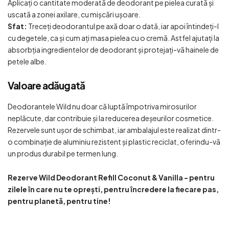
Aplicați o cantitate moderată de deodorant pe pielea curată și
uscată a zonei axilare, cu mișcări ușoare.
Sfat:
Treceți deodorantul pe axă doar o dată, iar apoi întindeți-l
cu degetele, ca și cum ați masa pielea cu o cremă. Astfel ajutați la
absorbția ingredientelor de deodorant și protejați-vă hainele de
petele albe.
Valoare adăugată
Deodorantele Wild nu doar că luptă împotriva mirosurilor
neplăcute, dar contribuie și la reducerea deșeurilor cosmetice.
Rezervele sunt ușor de schimbat, iar ambalajul este realizat dintr-
o combinație de aluminiu rezistent și plastic reciclat, oferindu-vă
un produs durabil pe termen lung.
Rezerve Wild Deodorant Refill Coconut & Vanilla - pentru
zilele în care nu te oprești, pentru încredere la fiecare pas,
pentru planetă, pentru tine!