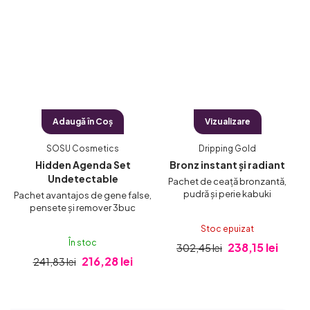
Adaugă în Coş
Vizualizare
SOSU Cosmetics
Dripping Gold
Hidden Agenda Set
Bronz instant și radiant
Undetectable
Pachet de ceață bronzantă,
pudră și perie kabuki
t
Pachet avantajos de gene false,
pensete și remover 3buc
a
Stoc epuizat
În stoc
238,15 lei
302,45 lei
216,28 lei
241,83 lei