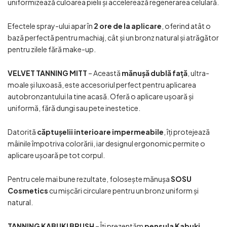
uniformizează culoarea pielii și accelerează regenerarea celulară.
Efectele spray-ului apar în
2 ore de la aplicare
, oferind atât o
bază perfectă pentru machiaj, cât și un bronz natural și atrăgător
pentru zilele fără make-up.
VELVET TANNING MITT
– Această
mănușă dublă față
, ultra-
moale și luxoasă, este accesoriul perfect pentru aplicarea
autobronzantului la tine acasă. Oferă o aplicare ușoară și
uniformă, fără dungi sau pete inestetice.
Datorită
căptușelii interioare impermeabile
, îți protejează
mâinile împotriva colorării, iar designul ergonomic permite o
aplicare ușoară pe tot corpul.
Pentru cele mai bune rezultate, folosește mănușa
SOSU
Cosmetics
cu mișcări circulare pentru un bronz uniform și
natural.
TANNING KABUKI BRUSH
– Îți prezentăm
pensula Kabuki
,