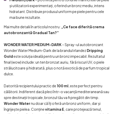
și utilizatorii experimentați, oferind un bronz mediu, intens
hidratant. Distribuie produsul uniform pe piele pentru cele
mai bune rezultate.
Mai multe detalii în articolul nostru:
„Ce face diferită crema
autobronzantă Gradual Tan?”
WONDER WATER MEDIUM-DARK
– Spray-ul autobronzant
Wonder Water Medium-Dark de la brandul irlandez
Dripping
Gold
este soluția ideală pentru un bronz impecabil. Rezultatul
final (wow) include: un ten bronzat auriu, fără riscuri UV, o piele
strălucitoare și hidratată, plus o notă exotică de parfum tropical
dulce.
Datorită recipientului practic de
100 ml
, este perfect pentru
călătorii. Indiferent dacă pleci într-o vacanță mediteraneană sau
spre destinații tropicale, bronzul tău va fi pregătit din timp.
Wonder Water
nu doar că îți oferă un bronz uniform, dar și
îngrijește pielea. Conține
vitamina E
, care protejează tenul,