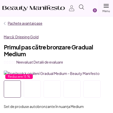
Treci
Coş
la
conținut
de
Pachete avantajoase
cumpărătur
Marcă:
Dripping Gold
Primul pas către bronzare Gradual
Medium
Evaluarea
Neevaluat
Detalii de evaluare
medie
a
15 %
produsului
este
0,0
din
5
Set de produse autobronzante în nuanța Medium
stele.