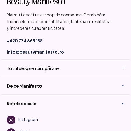
u
b
Mai mult decât un e-shop de cosmetice. Combinăm
s
frumusețea cu responsabilitatea, fantezia cu realitatea
o
și încrederea cu autenticitatea.
l
+420 734 668 188
info@beautymanifesto.ro
Totul despre cumpărare
De ce Manifesto
Rețele sociale
Instagram