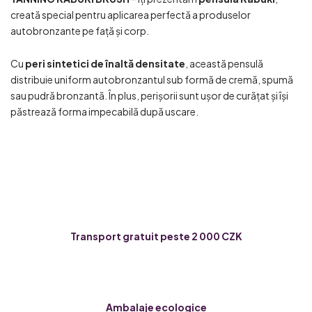
creată special pentru aplicarea perfectă a produselor
autobronzante pe față și corp.
Cu
peri sintetici de înaltă densitate
, această pensulă
distribuie uniform autobronzantul sub formă de cremă, spumă
sau pudră bronzantă. În plus, perișorii sunt ușor de curățat și își
păstrează forma impecabilă după uscare.
Transport gratuit peste 2 000 CZK
Ambalaje ecologice