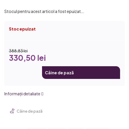
Stocul pentru acest articol a fost epuizat…
Stoc epuizat
388,83 lei
330,50 lei
Câine de pază
Informaţii detaliate
Câine de pază