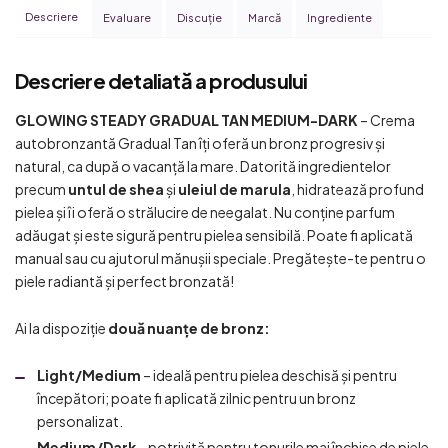
Descriere
Evaluare
Discuţie
Marcă
Ingrediente
Descriere detaliată a produsului
GLOWING STEADY GRADUAL TAN MEDIUM-DARK
– Crema
autobronzantă Gradual Tan îți oferă un bronz progresiv și
natural, ca după o vacanță la mare. Datorită ingredientelor
precum
untul de shea
și
uleiul de marula
, hidratează profund
pielea și îi oferă o strălucire de neegalat. Nu conține parfum
adăugat și este sigură pentru pielea sensibilă. Poate fi aplicată
manual sau cu ajutorul mănușii speciale. Pregătește-te pentru o
piele radiantă și perfect bronzată!
Ai la dispoziție
două nuanțe de bronz:
Light/Medium
– ideală pentru pielea deschisă și pentru
începători; poate fi aplicată zilnic pentru un bronz
personalizat.
Medium/Dark
– potrivită pentru tonurile mai închise de piele