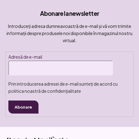
Abonare la newsletter
Introduceţi adresa dumneavoastră de e-mail şi vă vom trimite
informaţii despre produsele noi disponibile în magazinul nostru
virtual.
Adresă de e-mail
Prin introducerea adresei de e-mail sunteți de acord cu
politica noastră de confidențialitate
Abonare
S