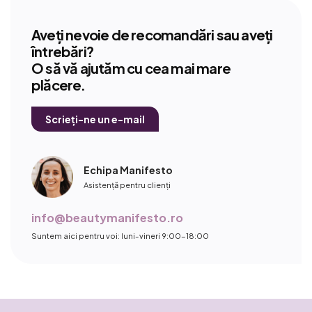
Aveți nevoie de recomandări sau aveți
întrebări?
O să vă ajutăm cu cea mai mare
plăcere.
Scrieți-ne un e-mail
Echipa Manifesto
Asistență pentru clienți
info@beautymanifesto.ro
Suntem aici pentru voi: luni-vineri 9:00-18:00