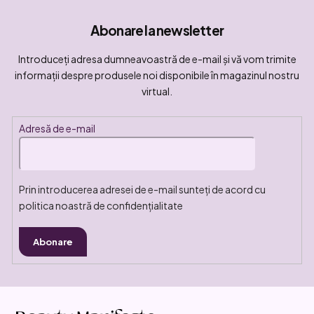
Abonare la newsletter
Introduceţi adresa dumneavoastră de e-mail şi vă vom trimite
informaţii despre produsele noi disponibile în magazinul nostru
virtual.
Adresă de e-mail
Prin introducerea adresei de e-mail sunteți de acord cu
politica noastră de confidențialitate
Abonare
S