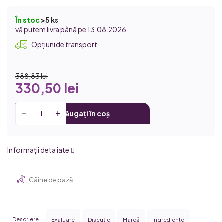
În stoc
>5 ks
13.08.2026
Opțiuni de transport
388,83 lei
330,50 lei
Adăugați în coș
Informaţii detaliate
Câine de pază
Descriere
Evaluare
Discuţie
Marcă
Ingrediente