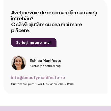
Aveți nevoie de recomandări sau aveți
întrebări?
O să vă ajutăm cu cea mai mare
plăcere.
Scrieți-ne un e-mail
Echipa Manifesto
Asistență pentru clienți
info@beautymanifesto.ro
Suntem aici pentru voi: luni-vineri 9:00-18:00