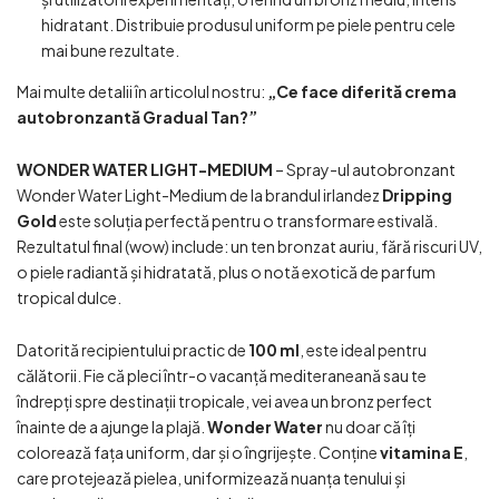
hidratant. Distribuie produsul uniform pe piele pentru cele
mai bune rezultate.
Mai multe detalii în articolul nostru:
„Ce face diferită crema
autobronzantă Gradual Tan?”
WONDER WATER LIGHT-MEDIUM
– Spray-ul autobronzant
Wonder Water Light-Medium de la brandul irlandez
Dripping
Gold
este soluția perfectă pentru o transformare estivală.
Rezultatul final (wow) include: un ten bronzat auriu, fără riscuri UV,
o piele radiantă și hidratată, plus o notă exotică de parfum
tropical dulce.
Datorită recipientului practic de
100 ml
, este ideal pentru
călătorii. Fie că pleci într-o vacanță mediteraneană sau te
îndrepți spre destinații tropicale, vei avea un bronz perfect
înainte de a ajunge la plajă.
Wonder Water
nu doar că îți
colorează fața uniform, dar și o îngrijește. Conține
vitamina E
,
care protejează pielea, uniformizează nuanța tenului și