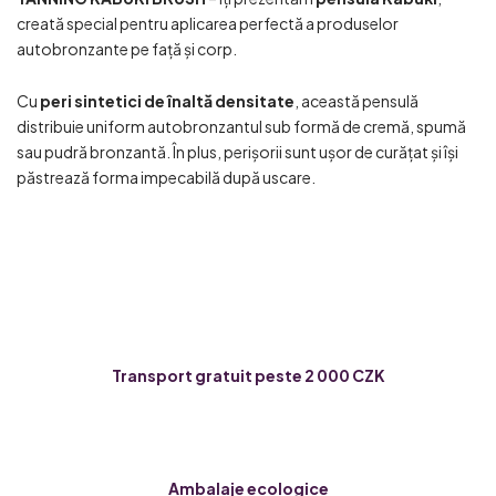
creată special pentru aplicarea perfectă a produselor
autobronzante pe față și corp.
Cu
peri sintetici de înaltă densitate
, această pensulă
distribuie uniform autobronzantul sub formă de cremă, spumă
sau pudră bronzantă. În plus, perișorii sunt ușor de curățat și își
păstrează forma impecabilă după uscare.
Transport gratuit peste 2 000 CZK
Ambalaje ecologice