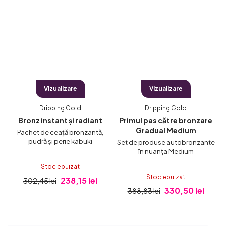
Vizualizare
Vizualizare
Dripping Gold
Dripping Gold
Bronz instant și radiant
Primul pas către bronzare
Gradual Medium
Pachet de ceață bronzantă,
pudră și perie kabuki
t
Set de produse autobronzante
S
în nuanța Medium
Stoc epuizat
Stoc epuizat
238,15 lei
302,45 lei
330,50 lei
388,83 lei