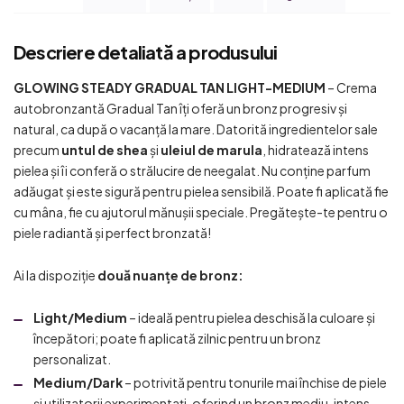
Descriere detaliată a produsului
GLOWING STEADY GRADUAL TAN LIGHT-MEDIUM
– Crema
autobronzantă Gradual Tan îți oferă un bronz progresiv și
natural, ca după o vacanță la mare. Datorită ingredientelor sale
precum
untul de shea
și
uleiul de marula
, hidratează intens
pielea și îi conferă o strălucire de neegalat. Nu conține parfum
adăugat și este sigură pentru pielea sensibilă. Poate fi aplicată fie
cu mâna, fie cu ajutorul mănușii speciale. Pregătește-te pentru o
piele radiantă și perfect bronzată!
Ai la dispoziție
două nuanțe de bronz:
Light/Medium
– ideală pentru pielea deschisă la culoare și
începători; poate fi aplicată zilnic pentru un bronz
personalizat.
Medium/Dark
– potrivită pentru tonurile mai închise de piele
și utilizatorii experimentați, oferind un bronz mediu, intens