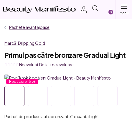
Treci
Coş
la
conținut
de
Pachete avantajoase
cumpărătur
Marcă:
Dripping Gold
Primul pas către bronzare Gradual Light
Evaluarea
Neevaluat
Detalii de evaluare
medie
a
15 %
produsului
este
0,0
din
5
Pachet de produse autobronzante în nuanța Light
stele.