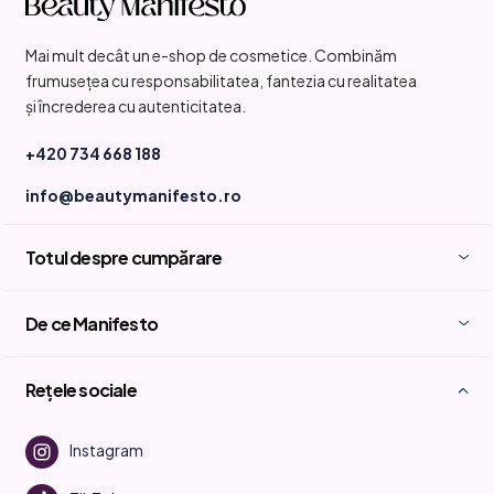
u
b
Mai mult decât un e-shop de cosmetice. Combinăm
s
frumusețea cu responsabilitatea, fantezia cu realitatea
o
și încrederea cu autenticitatea.
l
+420 734 668 188
info@beautymanifesto.ro
Totul despre cumpărare
De ce Manifesto
Rețele sociale
Instagram