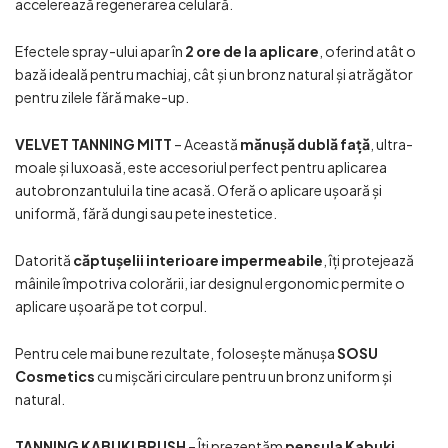
accelerează regenerarea celulară.
Efectele spray-ului apar în
2 ore de la aplicare
, oferind atât o
bază ideală pentru machiaj, cât și un bronz natural și atrăgător
pentru zilele fără make-up.
VELVET TANNING MITT
– Această
mănușă dublă față
, ultra-
moale și luxoasă, este accesoriul perfect pentru aplicarea
autobronzantului la tine acasă. Oferă o aplicare ușoară și
uniformă, fără dungi sau pete inestetice.
Datorită
căptușelii interioare impermeabile
, îți protejează
mâinile împotriva colorării, iar designul ergonomic permite o
aplicare ușoară pe tot corpul.
Pentru cele mai bune rezultate, folosește mănușa
SOSU
Cosmetics
cu mișcări circulare pentru un bronz uniform și
natural.
TANNING KABUKI BRUSH
– Îți prezentăm
pensula Kabuki
,