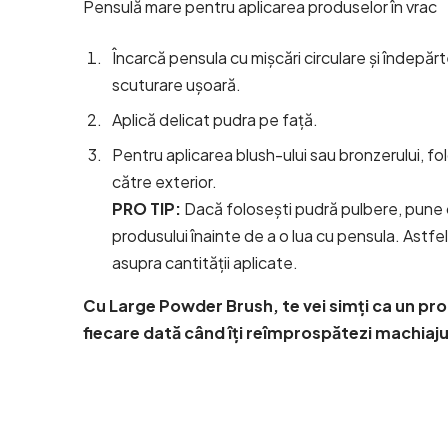
Pensulă mare pentru aplicarea produselor în vrac
Încarcă pensula cu mișcări circulare și îndepă
scuturare ușoară.
Aplică delicat pudra pe față.
Pentru aplicarea blush-ului sau bronzerului, fol
către exterior.
PRO TIP:
Dacă folosești pudră pulbere, pune 
produsului înainte de a o lua cu pensula. Astfel
asupra cantității aplicate.
Cu Large Powder Brush, te vei simți ca un pr
fiecare dată când îți reîmprospătezi machiaju