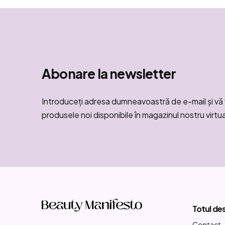
Abonare la newsletter
Introduceţi adresa dumneavoastră de e-mail şi vă 
produsele noi disponibile în magazinul nostru virtua
S
u
Totul de
b
Contact