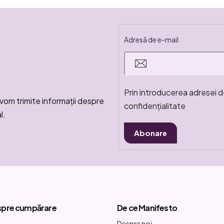
Adresă de e-mail
Prin introducerea adresei d
vom trimite informaţii despre
confidențialitate
l.
Abonare
spre cumpărare
De ce Manifesto
Despre noi