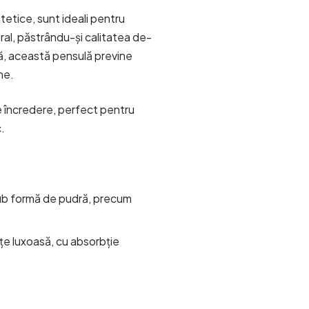
sintetice, sunt ideali pentru
eral, păstrându-și calitatea de-
usă, această pensulă previne
me.
e încredere, perfect pentru
c.
sub formă de pudră, precum
țe luxoasă, cu absorbție