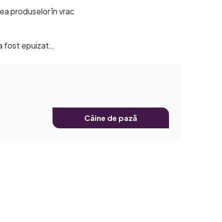
ea produselor în vrac
 a fost epuizat…
Câine de pază