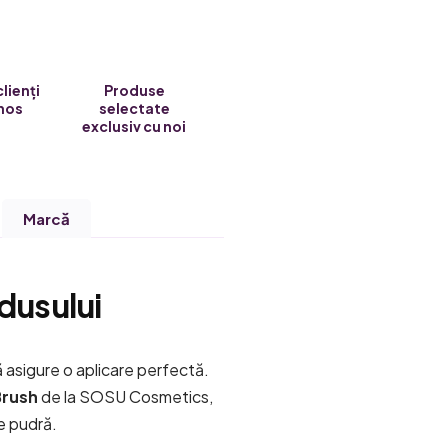
clienți
Produse
nos
selectate
exclusiv cu noi
Marcă
dusului
 asigure o aplicare perfectă.
Brush
de la SOSU Cosmetics,
de pudră.