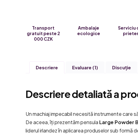
Transport
Ambalaje
Serviciu 
gratuit peste 2
ecologice
priete
000 CZK
Descriere
Evaluare (1)
Discuţie
Descriere detaliată a pro
Un machiaj impecabil necesită instrumente care să
De aceea, îți prezentăm pensula
Large Powder 
liderul irlandez în aplicarea produselor sub formă 