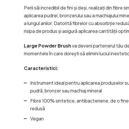
Perii săi incredibil de fini și deși, realizați din fibre 
aplicarea pudrei, bronzerului sau a machiajului min
a lungul anilor. Datorită fibrelor cu absorbție red
risipa de produs și asigură aplicarea cantității opti
Large Powder Brush
va deveni partenerul tău d
momentele în care dorești să elimini luciul inesteti
Caracteristici
:
Instrument ideal pentru aplicarea produselor 
pudră, bronzer sau machiaj mineral
Fibre 100% sintetice, antibacteriene, de o fine
redusă
Vegan