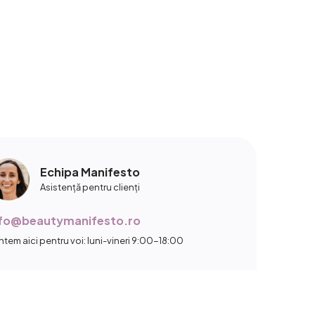
Echipa Manifesto
Asistență pentru clienți
nfo@beautymanifesto.ro
ntem aici pentru voi: luni-vineri 9:00-18:00