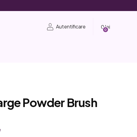
Coş
Autentificare
de
cumpărături
Large Powder Brush
e