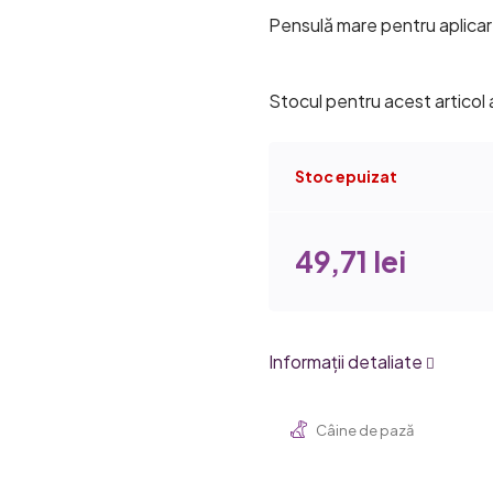
medie
Pensulă mare pentru aplicar
a
produsului
este
Stocul pentru acest articol
5,0
din
Stoc epuizat
5
stele.
49,71 lei
Informaţii detaliate
Câine de pază