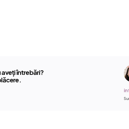
aveți întrebări?
plăcere.
i
Su