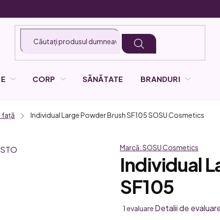
LE
CORP
SĂNĂTATE
BRANDURI
 față
Individual Large Powder Brush SF105
SOSU Cosmetics
Marcă:
SOSU Cosmetics
Individual 
SF105
Evaluarea
Detalii de evaluar
1 evaluare