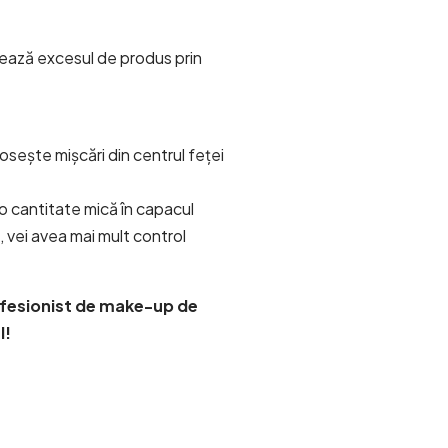
rtează excesul de produs prin
osește mișcări din centrul feței
o cantitate mică în capacul
, vei avea mai mult control
ofesionist de make-up de
l!