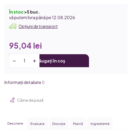
În stoc
>5 buc.
12.08.2026
Opțiuni de transport
95,04 lei
Adăugați în coș
Informaţii detaliate
Câine de pază
Descriere
Evaluare
Discuţie
Marcă
Ingrediente