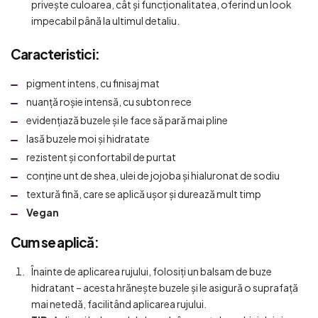
privește culoarea, cât și funcționalitatea, oferind un look
impecabil până la ultimul detaliu.
Caracteristici:
pigment intens, cu finisaj mat
nuanță roșie intensă, cu subton rece
evidențiază buzele și le face să pară mai pline
lasă buzele moi și hidratate
rezistent și confortabil de purtat
conține unt de shea, ulei de jojoba și hialuronat de sodiu
textură fină, care se aplică ușor și durează mult timp
Vegan
Cum se aplică:
Înainte de aplicarea rujului, folosiți un balsam de buze
hidratant – acesta hrănește buzele și le asigură o suprafață
mai netedă, facilitând aplicarea rujului.