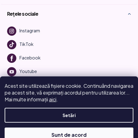
Rețele sociale
Instagram
TikTok
Facebook
Youtube
Acest site utilizează fișiere cookie. Continuând navigarea
pe acest site, vă exprimați acordul pentru utilizarea lor...
Mai multe informații
aici
.
Creat de Shoptet
Setări
Drepturi de autor 2026
Beauty Manifesto
. Toate drepturile
rezervate.
Editați setările cookie-urilor
Sunt de acord