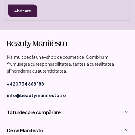
Abonare
S
u
b
Mai mult decât un e-shop de cosmetice. Combinăm
s
frumusețea cu responsabilitatea, fantezia cu realitatea
o
și încrederea cu autenticitatea.
l
+420 734 668 188
info@beautymanifesto.ro
Totul despre cumpărare
De ce Manifesto