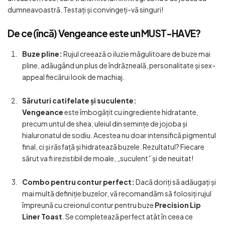
dumneavoastră. Testați și convingeți-vă singuri!
De ce (încă) Vengeance este un MUST-HAVE?
Buze pline:
Rujul creează o iluzie măgulitoare de buze mai
pline, adăugând un plus de îndrăzneală, personalitate și sex-
appeal fiecărui look de machiaj.
Săruturi catifelate și suculente:
Vengeance
este îmbogățit cu ingrediente hidratante,
precum untul de shea, uleiul din semințe de jojoba și
hialuronatul de sodiu. Acestea nu doar intensifică pigmentul
final, ci și răsfață și hidratează buzele. Rezultatul? Fiecare
sărut va fi irezistibil de moale, „suculent” și de neuitat!
Combo pentru contur perfect:
Dacă doriți să adăugați și
mai multă definiție buzelor, vă recomandăm să folosiți rujul
împreună cu creionul contur pentru buze
Precision Lip
Liner Toast
. Se completează perfect atât în ceea ce