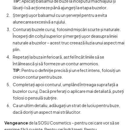
TIP:
Aplicați balsamul de buze la începutul machiajului și
lăsați-l să acționeze până ajungeți la etapa buzelor.
Ștergeți ușor balsamul cu un șervețel pentru a evita
alunecarea excesivă a rujului.
Conturați buzele cu ruj, folosind mișcări scurte și naturale.
Începeți din colțul superior și mergeți ușor deasupra liniei
naturale a buzelor – acest truc creează iluzia unui aspect mai
plin.
Repetați la buza inferioară, astfel încât liniile să se
întâlnească și să formeze un contur armonios.
TIP:
Pentru o definiție precisă și un efect intens, folosiți un
creion contur pentru buze.
Completați apoi conturul, umplând întreaga suprafață a
buzelor cu ruj. Dacă preferați o aplicare mai detaliată, puteți
folosi o pensulă subțire.
Ca un ultim detaliu, adăugați un strat de luciu pentru buze,
dacă doriți un aspect mai strălucitor.
Vengeance
de la SOSU Cosmetics – pentru cei care vor să se
exprime fără cuvinte. Pentru cei îndrăzneți. Pentru