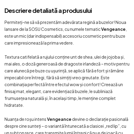
Descriere detaliată a produsului
Permiteți-ne să vă prezentăm
adevărata regină a buzelor
! Noua
lansare de la SOSU Cosmetics, cu numele tematic
Vengeance
,
este un mic (dar indispensabil) accesoriu cosmetic pentru buze
care impresionează la prima vedere.
Textura catifelată a rujului conține unt de shea, ulei de jojoba și,
mai ales, o doză generoasă de dragoste irlandeză – motiv pentru
care alunecă pe buze cu ușurință, se aplică fără efort și rămâne
impecabil ore întregi, fără să simțiți vreo greutate. Este
combinația perfectă între efectul
wow
și confort! Creează un
finisaj mat, elegant, care evidențiază buzele, le subliniază
frumusețea naturală și, în același timp, le menține complet
hidratate.
Nuanța de roșu intens
Vengeance
devine o declarație pasională
despre cine sunteți – o variantă întunecată a clasicei „red lip”, cu
un subton rece, care transmite lumii întregi că nu e de joacă cu