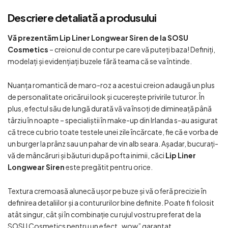
Descriere detaliată a produsului
Vă prezentăm Lip Liner Longwear Siren de la SOSU
Cosmetics
– creionul de contur pe care vă puteți baza! Definiți,
modelați și evidențiați buzele fără teama că se va întinde.
Nuanța romantică de maro-roz a acestui creion adaugă un plus
de personalitate oricărui look și cucerește privirile tuturor. În
plus, efectul său de lungă durată vă va însoți de dimineață până
târziu în noapte – specialiștii în make-up din Irlanda s-au asigurat
că trece cu brio toate testele unei zile încărcate, fie că e vorba de
un burger la prânz sau un pahar de vin alb seara. Așadar, bucurați-
vă de mâncăruri și băuturi după pofta inimii, căci
Lip Liner
Longwear Siren
este pregătit pentru orice.
Textura cremoasă alunecă ușor pe buze și vă oferă precizie în
definirea detaliilor și a contururilor bine definite. Poate fi folosit
atât singur, cât și în combinație cu rujul vostru preferat de la
SOSU Cosmetics pentru un efect „wow” garantat.