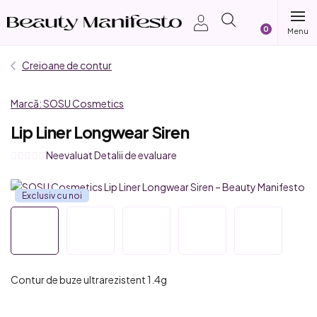
Treci
Coş
la
conținut
de
Creioane de contur
cumpărătur
Marcă:
SOSU Cosmetics
Lip Liner Longwear Siren
Evaluarea
Neevaluat
Detalii de evaluare
medie
a
Exclusiv cu noi
produsului
este
0,0
din
5
Contur de buze ultrarezistent 1.4g
stele.