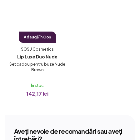
Adaugă în Coş
SOSU Cosmetics
Lip Luxe Duo Nude
Set cadou pentru buze Nude
Brown
În stoc
142,17 lei
Aveți nevoie de recomandări sau aveți
întrebări?