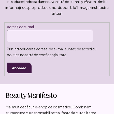
Introduceţi adresa dumneavoastră de e-mail şi vă vom trimite
informaţii despre produsele noi disponibile în magazinul nostru
virtual.
Adresă de e-mail
Prin introducerea adresei de e-mail sunteți de acord cu
politica noastră de confidențialitate
Abonare
S
u
b
Mai mult decât un e-shop de cosmetice. Combinăm
s
frumusețea cu responsabilitatea, fantezia cu realitatea