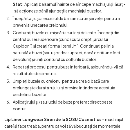
Sfat:
Aplicați balsamul înainte de a începe machiajul și lăsați-
l să acționeze până ajungeți la machiajul buzelor.
Îndepărtați ușor excesul de balsam cu un șervețel pentru a
preveni alunecarea creionului.
Conturați buzele cu mișcări scurte și delicate. Începeți din
centrul buzei superioare (cunoscută drept „arcul lui
Cupidon”) și creați forma literei „M”. Continuați pe linia
naturală a buzei (sau ușor deasupra ei, dacă doriți un efect
de volum) și uniți conturul cu colțurile buzelor.
Repetați procesul pentru buza inferioară, asigurându-vă că
rezultatul este simetric.
Umpleți buzele cu creionul pentru a crea o bază care
prelungește durata rujului și previne întinderea acestuia
peste linia buzelor.
Aplicați rujul și/sau luciul de buze preferat direct peste
contur.
Lip Liner Longwear Siren de la SOSU Cosmetics
– machiajul
care își face treaba, pentru ca voi să vă bucurați de momentele