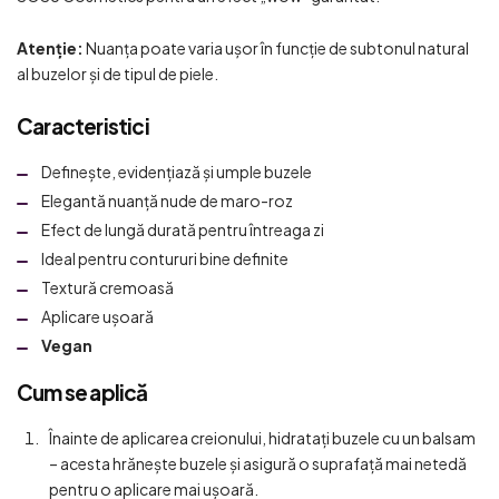
Atenție:
Nuanța poate varia ușor în funcție de subtonul natural
al buzelor și de tipul de piele.
Caracteristici
Definește, evidențiază și umple buzele
Elegantă nuanță nude de maro-roz
Efect de lungă durată pentru întreaga zi
Ideal pentru contururi bine definite
Textură cremoasă
Aplicare ușoară
Vegan
Cum se aplică
Înainte de aplicarea creionului, hidratați buzele cu un balsam
– acesta hrănește buzele și asigură o suprafață mai netedă
pentru o aplicare mai ușoară.