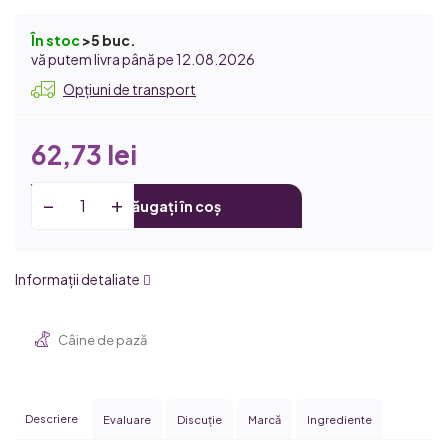
În stoc
>5 buc.
12.08.2026
Opțiuni de transport
62,73 lei
Adăugați în coș
Informaţii detaliate
Câine de pază
Descriere
Evaluare
Discuţie
Marcă
Ingrediente