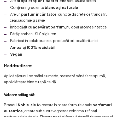
Are
proprietăți antibacteriene
și nu usucă pielea
Conține ingrediente
blânde și naturale
Are un
parfum încântător
, cu note discrete de trandafir,
ceai, iasomie și salvie
Îmbogățit cu
adevărat parfum
, nu doar arome sintetice
Fără parabeni, SLS și gluten
Fabricat în colaborare cu producători locali britanici
Ambalaj 100% reciclabil
Vegan
Mod de utilizare:
Aplică săpunul pe mâinile umede, masează până face spumă,
apoi clătește bine cu apă caldă.
Valoare adăugată:
Brandul
Noble Isle
folosește în toate formulele sale
parfumuri
autentice
, create sub supravegherea celor mai rafinați
parfumieri din Anglia. Fiecare notă olfactivă dezvăluie treptat noi