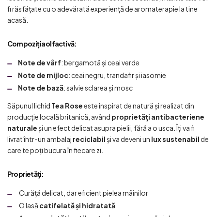
fi răsfățate cu o adevărată experiență de aromaterapie la tine
acasă.
Compoziția olfactivă:
Note de vârf
: bergamotă și ceai verde
Note de mijloc
: ceai negru, trandafir și iasomie
Note de bază
: salvie sclarea și mosc
Săpunul lichid
Tea Rose
este inspirat de natură și realizat din
producție locală britanică, având
proprietăți antibacteriene
naturale
și un efect delicat asupra pielii, fără a o usca. Îți va fi
livrat într-un ambalaj
reciclabil
și va deveni un
lux sustenabil
de
care te poți bucura în fiecare zi.
Proprietăți:
Curăță delicat, dar eficient pielea mâinilor
O lasă
catifelată și hidratată