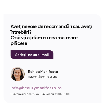
Aveți nevoie de recomandări sau aveți
întrebări?
O să vă ajutăm cu cea mai mare
plăcere.
Scrieți-ne un e-mail
Echipa Manifesto
Asistență pentru clienți
info@beautymanifesto.ro
Suntem aici pentru voi: luni-vineri 9:00-18:00