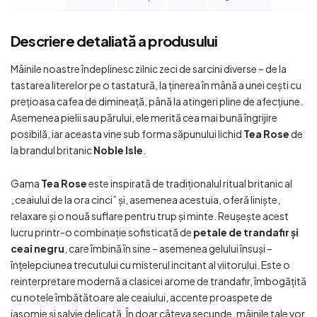
Descriere detaliată a produsului
Mâinile noastre îndeplinesc zilnic zeci de sarcini diverse – de la
tastarea literelor pe o tastatură, la ținerea în mână a unei cești cu
prețioasa cafea de dimineață, până la atingeri pline de afecțiune.
Asemenea pielii sau părului, ele merită cea mai bună îngrijire
posibilă, iar aceasta vine sub forma săpunului lichid
Tea Rose
de
la brandul britanic
Noble Isle
.
Gama
Tea Rose
este inspirată de tradiționalul ritual britanic al
„ceaiului de la ora cinci” și, asemenea acestuia, oferă liniște,
relaxare și o nouă suflare pentru trup și minte. Reușește acest
lucru printr-o combinație sofisticată de
petale de trandafir și
ceai negru
, care îmbină în sine – asemenea gelului însuși –
înțelepciunea trecutului cu misterul incitant al viitorului. Este o
reinterpretare modernă a clasicei arome de trandafir, îmbogățită
cu notele îmbătătoare ale ceaiului, accente proaspete de
iasomie și salvie delicată. În doar câteva secunde, mâinile tale vor