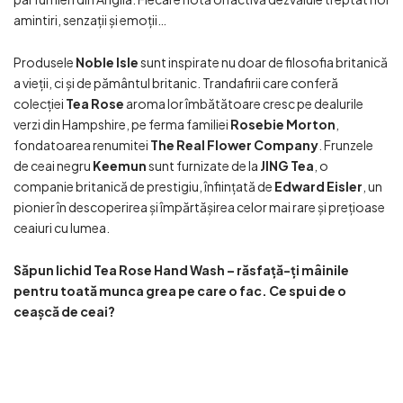
amintiri, senzații și emoții…
Produsele
Noble Isle
sunt inspirate nu doar de filosofia britanică
a vieții, ci și de pământul britanic. Trandafirii care conferă
colecției
Tea Rose
aroma lor îmbătătoare cresc pe dealurile
verzi din Hampshire, pe ferma familiei
Rosebie Morton
,
fondatoarea renumitei
The Real Flower Company
. Frunzele
de ceai negru
Keemun
sunt furnizate de la
JING Tea
, o
companie britanică de prestigiu, înființată de
Edward Eisler
, un
pionier în descoperirea și împărtășirea celor mai rare și prețioase
ceaiuri cu lumea.
Săpun lichid Tea Rose Hand Wash – răsfață-ți mâinile
pentru toată munca grea pe care o fac. Ce spui de o
ceașcă de ceai?