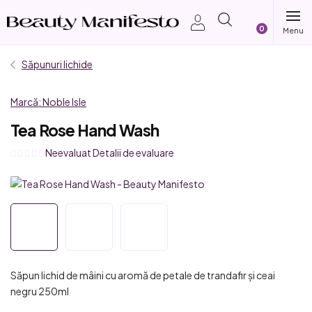
Treci
Coş
la
conținut
de
Săpunuri lichide
cumpărătur
Marcă:
Noble Isle
Tea Rose Hand Wash
Evaluarea
Neevaluat
Detalii de evaluare
medie
a
produsului
este
0,0
din
5
Săpun lichid de mâini cu aromă de petale de trandafir și ceai
stele.
negru 250ml