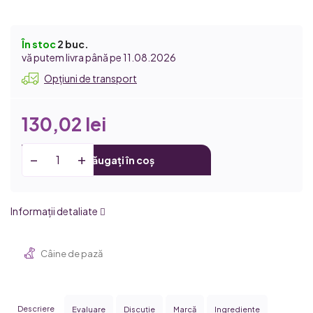
În stoc
2 buc.
11.08.2026
Opțiuni de transport
130,02 lei
Adăugați în coș
Informaţii detaliate
Câine de pază
Descriere
Evaluare
Discuţie
Marcă
Ingrediente