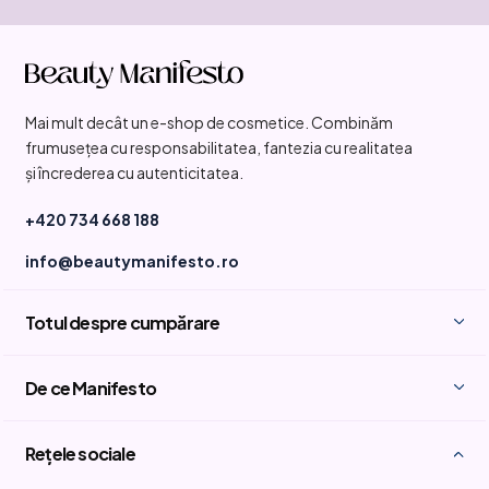
S
u
b
Mai mult decât un e-shop de cosmetice. Combinăm
s
frumusețea cu responsabilitatea, fantezia cu realitatea
o
și încrederea cu autenticitatea.
l
+420 734 668 188
info@beautymanifesto.ro
Totul despre cumpărare
De ce Manifesto
Rețele sociale