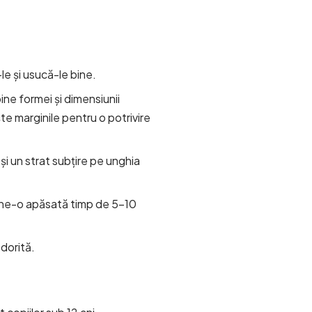
-le și usucă-le bine.
ine formei și dimensiunii
te marginile pentru o potrivire
 și un strat subțire pe unghia
ține-o apăsată timp de 5-10
 dorită.