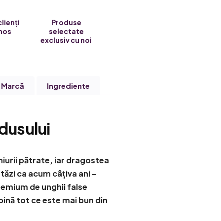
clienți
Produse
nos
selectate
exclusiv cu noi
Marcă
Ingrediente
dusului
urii pătrate, iar dragostea
tăzi ca acum câțiva ani –
remium de unghii false
ină tot ce este mai bun din