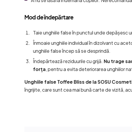
A nu se lăsa la îndemâna copiilor. Nerecomandat 
Mod de îndepărtare
Taie unghiile false în punctul unde depășesc u
Înmoaie unghiile individual în dizolvant cu ac
unghiile false încep să se desprindă.
Îndepărtează reziduurile cu grijă.
Nu trage sa
forța
, pentru a evita deteriorarea unghiilor na
Unghiile false Toffee Bliss de la SOSU Cosmet
îngrijite, care sunt cea mai bună carte de vizită, 