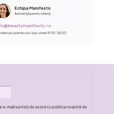
Echipa Manifesto
Asistență pentru clienți
nfo@beautymanifesto.ro
ntem aici pentru voi: luni-vineri 9:00-18:00
e e-mail sunteți de acord cu politica noastră de