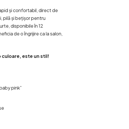
pid și confortabil, direct de
, pilă și bețișor pentru
rte, disponibile în 12
icia de o îngrijire ca la salon,
 culoare, este un stil!
„baby pink”
use