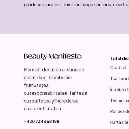
produsele noi disponibile în magazinul nostru virtua
S
u
Totul de
b
Contact
s
Mai mult decât un e-shop de
cosmetice. Combinăm
Transport 
o
frumusețea
Întrebări 
l
cu responsabilitatea, fantezia
Termeni și
cu realitatea și încrederea
cu autenticitatea.
Politica d
+420 734 668 188
Harta site