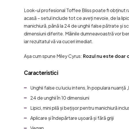
Look-ul profesional Toffee Bliss poate fi obținut ra
acasă – setul include tot ce aveți nevoie, de la lipici
manichiură, până la 24 de unghii false pătrate și scu
dimensiuni diferite. Mâinile dumneavoastră vor benef
iar rezultatul vă va cuceri imediat.
Așa cum spune Miley Cyrus:
Rozul nu este doar o
Caracteristici
Unghii false cu luciu intens, în populara nuanță 
24 de unghii în 10 dimensiuni
Lipici, mini pilă și bețișor pentru manichiură incl
Aplicare și îndepărtare ușoară și fără griji
Vegan