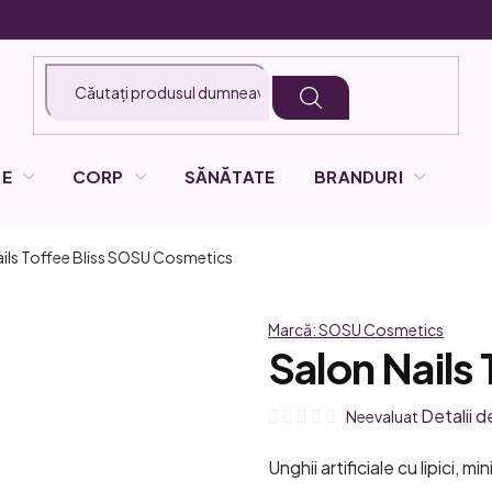
LE
CORP
SĂNĂTATE
BRANDURI
ils Toffee Bliss
SOSU Cosmetics
Marcă:
SOSU Cosmetics
Salon Nails 
Evaluarea
Detalii d
Neevaluat
medie
Unghii artificiale cu lipici, mi
a