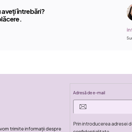
aveți întrebări?
plăcere.
i
Su
Adresă de e-mail
Prin introducerea adresei d
vom trimite informaţii despre
confidențialitate