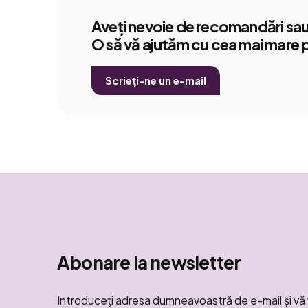
Aveți nevoie de recomandări sau 
O să vă ajutăm cu cea mai mare 
Scrieți-ne un e-mail
Abonare la newsletter
Introduceţi adresa dumneavoastră de e-mail şi vă 