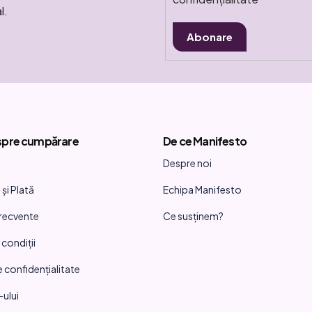
l.
Abonare
spre cumpărare
De ce Manifesto
Despre noi
și Plată
Echipa Manifesto
frecvente
Ce susținem?
 condiții
e confidențialitate
-ului