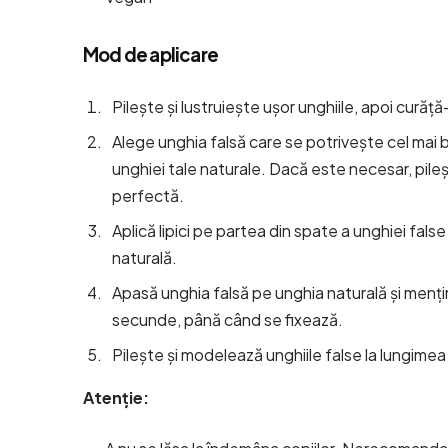
Mod de aplicare
Pilește și lustruiește ușor unghiile, apoi curăță
Alege unghia falsă care se potrivește cel mai b
unghiei tale naturale. Dacă este necesar, pileș
perfectă.
Aplică lipici pe partea din spate a unghiei false
naturală.
Apasă unghia falsă pe unghia naturală și men
secunde, până când se fixează.
Pilește și modelează unghiile false la lungimea
Atenție
: