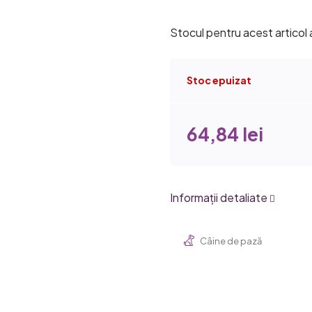
produsului
este
Stocul pentru acest articol
0,0
din
Stoc epuizat
5
stele.
64,84 lei
Informaţii detaliate
Câine de pază