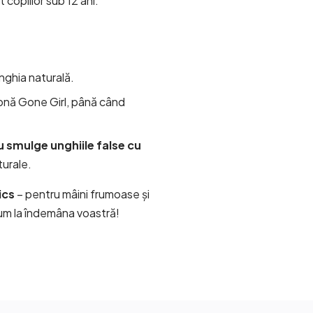
copiilor sub 12 ani.
nghia naturală.
etonă Gone Girl, până când
u smulge unghiile false cu
turale.
ics
– pentru mâini frumoase și
acum la îndemâna voastră!