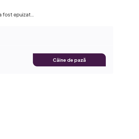
 a fost epuizat…
Câine de pază