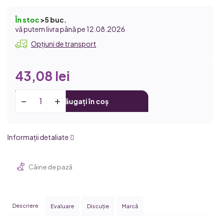
În stoc
>5 buc.
12.08.2026
Opțiuni de transport
43,08 lei
Adăugați în coș
Informaţii detaliate
Câine de pază
Descriere
Evaluare
Discuţie
Marcă