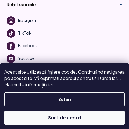
Rețele sociale
Instagram
TikTok
Facebook
Youtube
Acest site utilizează fișiere cookie. Continuând navigarea
pe acest site, vă exprimați acordul pentru utilizarea lor...
Mai multe informații
aici
.
Creat de Shoptet
Setări
Drepturi de autor 2026
Beauty Manifesto
. Toate drepturile
rezervate.
Editați setările cookie-urilor
Sunt de acord