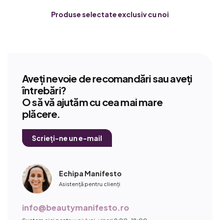
Produse selectate exclusiv cu noi
Aveți nevoie de recomandări sau aveți
întrebări?
O să vă ajutăm cu cea mai mare
plăcere.
Scrieți-ne un e-mail
Echipa Manifesto
Asistență pentru clienți
info@beautymanifesto.ro
Suntem aici pentru voi: luni-vineri 9:00-18:00