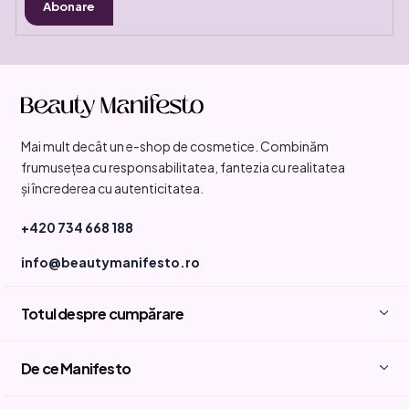
Abonare
S
u
b
Mai mult decât un e-shop de cosmetice. Combinăm
s
frumusețea cu responsabilitatea, fantezia cu realitatea
o
și încrederea cu autenticitatea.
l
+420 734 668 188
info@beautymanifesto.ro
Totul despre cumpărare
De ce Manifesto