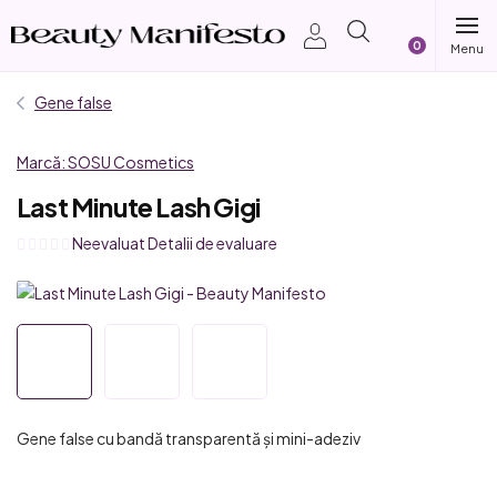
Treci
Coş
la
conținut
de
Gene false
cumpărătur
Marcă:
SOSU Cosmetics
Last Minute Lash Gigi
Evaluarea
Neevaluat
Detalii de evaluare
medie
a
produsului
este
0,0
din
5
Gene false cu bandă transparentă și mini-adeziv
stele.