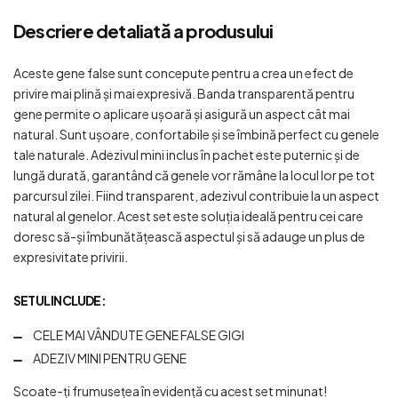
Descriere detaliată a produsului
Aceste gene false sunt concepute pentru a crea un efect de
privire mai plină și mai expresivă. Banda transparentă pentru
gene permite o aplicare ușoară și asigură un aspect cât mai
natural. Sunt ușoare, confortabile și se îmbină perfect cu genele
tale naturale. Adezivul mini inclus în pachet este puternic și de
lungă durată, garantând că genele vor rămâne la locul lor pe tot
parcursul zilei. Fiind transparent, adezivul contribuie la un aspect
natural al genelor. Acest set este soluția ideală pentru cei care
doresc să-și îmbunătățească aspectul și să adauge un plus de
expresivitate privirii.
SETUL INCLUDE:
CELE MAI VÂNDUTE GENE FALSE GIGI
ADEZIV MINI PENTRU GENE
Scoate-ți frumusețea în evidență cu acest set minunat!