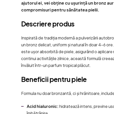
ajutorul ei, vei obține cu ușurință un bronz auri
compromisuri pentru sănătatea pielii.
Descriere produs
Inspirată de tradiția modernă a pulverizării autob
un bronz delicat, uniform și natural în doar 4-6 or
este ușor absorbită de piele, asigurând o aplicare ra
continui activitățile zilnice, această formulă cree
învăluit într-un parfum tropical plăcut.
Beneficii pentru piele
Formula nu doar bronzantă, ci și hrănitoare, includ
Acid hialuronic:
hidratează intens, previne usca
îmbătrânire.