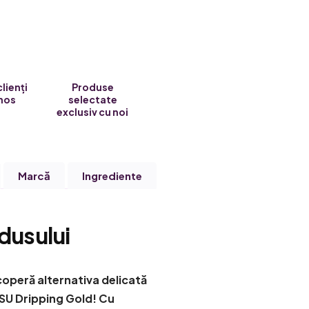
clienți
Produse
nos
selectate
exclusiv cu noi
Marcă
Ingrediente
dusului
coperă alternativa delicată
SU Dripping Gold! Cu