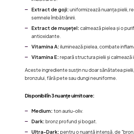
Extract de goji:
uniformizează nuanța pielii, 
semnele îmbătrânirii.
Extract de mușețel:
calmează pielea și o purif
antioxidante.
Vitamina A:
iluminează pielea, combate inflamaț
Vitamina E:
repară structura pielii și calmează ir
Aceste ingrediente susțin nu doar sănătatea pielii,
bronzului, fără pete sau dungi neuniforme.
Disponibil în 3 nuanțe uimitoare:
Medium:
ton auriu-oliv.
Dark:
bronz profund și bogat.
Ultra-Dark:
pentru o nuanță intensă, de "bronz