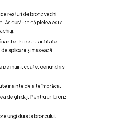
ice resturi de bronz vechi
e. Asigură-te că pielea este
achiaj.
înainte. Pune o cantitate
de aplicare și masează
 pe mâini, coate, genunchi și
te înainte de a te îmbrăca.
ea de ghidaj. Pentru un bronz
prelungi durata bronzului.