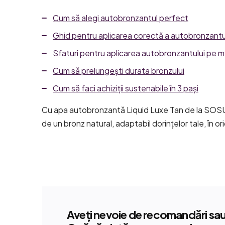
Cum să alegi autobronzantul perfect
Ghid pentru aplicarea corectă a autobronzantu
Sfaturi pentru aplicarea autobronzantului pe m
Cum să prelungești durata bronzului
Cum să faci achiziții sustenabile în 3 pași
Cu apa autobronzantă
Liquid Luxe Tan
de la SOSU 
de un bronz natural, adaptabil dorințelor tale, în o
Aveți nevoie de recomandări sau 