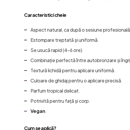
Caracteristici cheie
Aspect natural, ca după o sesiune profesional
Estompare treptată și uniformă.
Se usucă rapid (4-6 ore).
Combinație perfectă între autobronzare și îngriji
Textură lichidă pentru aplicare uniformă.
Culoare de ghidaj pentru o aplicare precisă.
Parfum tropical delicat.
Potrivită pentru față și corp.
Vegan
.
Cum se aplică?