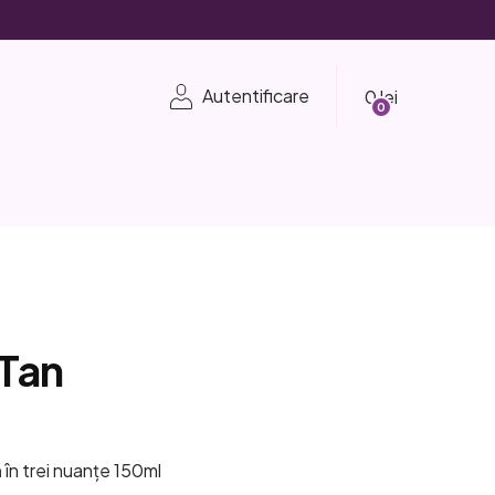
Coş
Autentificare
de
cumpărături
 Tan
e
 în trei nuanțe 150ml