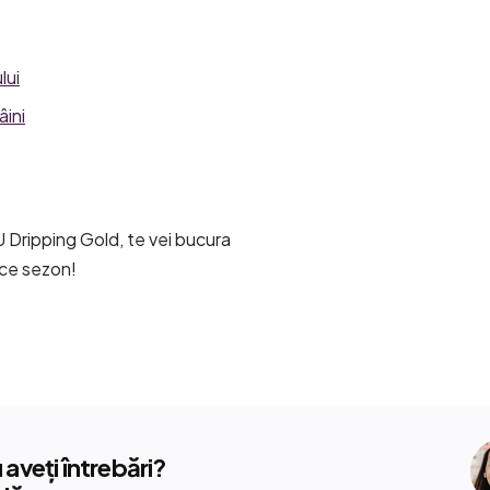
lui
âini
Dripping Gold, te vei bucura
rice sezon!
aveți întrebări?