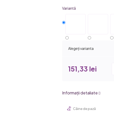
produsului
Variantă
este
5,0
din
5
stele.
Alegeţi varianta
151,33 lei
Informaţii detaliate
Câine de pază