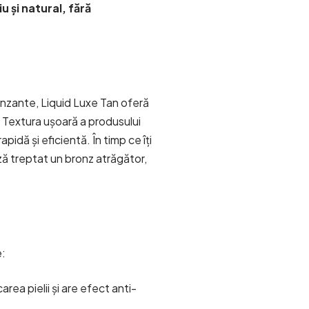
u și natural, fără
ronzante,
Liquid Luxe Tan
oferă
e. Textura ușoară a produsului
pidă și eficientă. În timp ce îți
ază treptat un bronz atrăgător,
e:
rea pielii și are efect anti-