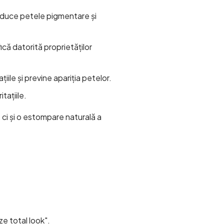
reduce petele pigmentare și
ică datorită proprietăților
iile și previne apariția petelor.
itațiile.
 ci și o estompare naturală a
e total look".