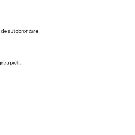
ă de autobronzare.
rea pielii.