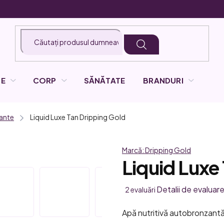
LE
CORP
SĂNĂTATE
BRANDURI
ante
Liquid Luxe Tan
Dripping Gold
Marcă:
Dripping Gold
Liquid Luxe
Evaluarea
Detalii de evaluar
2 evaluări
medie
Apă nutritivă autobronzantă
a