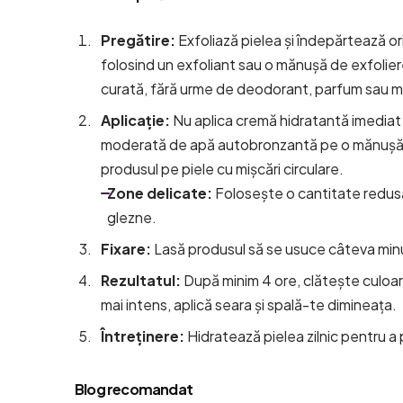
Pregătire:
Exfoliază pielea și îndepărtează or
folosind un exfoliant sau o mănușă de exfolier
curată, fără urme de deodorant, parfum sau m
Aplicație:
Nu aplica cremă hidratantă imediat 
moderată de apă autobronzantă pe o mănușă 
produsul pe piele cu mișcări circulare.
Zone delicate:
Folosește o cantitate redusă
glezne.
Fixare:
Lasă produsul să se usuce câteva minu
Rezultatul:
După minim 4 ore, clătește culoar
mai intens, aplică seara și spală-te dimineața.
Întreținere:
Hidratează pielea zilnic pentru a 
Blog recomandat