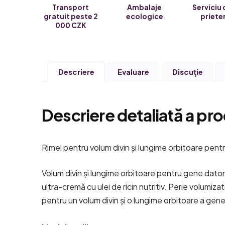
Transport
Ambalaje
Serviciu 
gratuit peste 2
ecologice
priete
000 CZK
Descriere
Evaluare
Discuţie
Descriere detaliată a pro
Rimel pentru volum divin și lungime orbitoare pentru
Volum divin și lungime orbitoare pentru gene dator
ultra-cremă cu ulei de ricin nutritiv. Perie volumiz
pentru un volum divin și o lungime orbitoare a gene