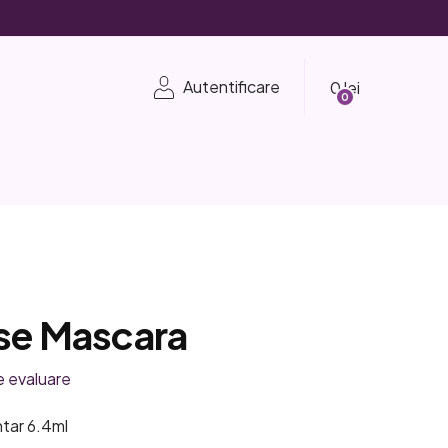
Coş
Autentificare
de
cumpărături
ise Mascara
e evaluare
tar 6.4ml