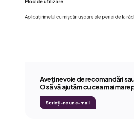
Mod de utilizare
Aplicați rimelul cu mișcări ușoare ale periei de la răd
Aveți nevoie de recomandări sau 
O să vă ajutăm cu cea mai mare 
Scrieți-ne un e-mail