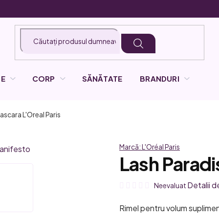
LE
CORP
SĂNĂTATE
BRANDURI
Mascara
L'Oreal Paris
Marcă:
L'Oréal Paris
Lash Parad
Evaluarea
Detalii d
Neevaluat
medie
Rimel pentru volum suplimen
a