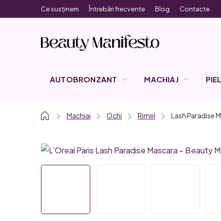
Treci
Ce susținem
Întrebări frecvente
Blog
Contacte
la
conținut
AUTOBRONZANT
MACHIAJ
PIE
Acasă
Machiaj
Ochi
Rimel
Lash Paradise 