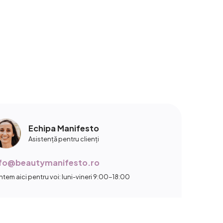
Echipa Manifesto
Asistență pentru clienți
nfo@beautymanifesto.ro
ntem aici pentru voi: luni-vineri 9:00-18:00