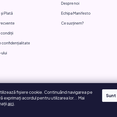
Despre noi
și Plată
Echipa Manifesto
frecvente
Ce susținem?
 condiții
e confidențialitate
-ului
tilizează fișiere cookie. Continuând navigarea pe
Sunt
vă exprimați acordul pentru utilizarea lor... Mai
ații
aici
.
ile rezervate.
Editați setările cookie-urilor