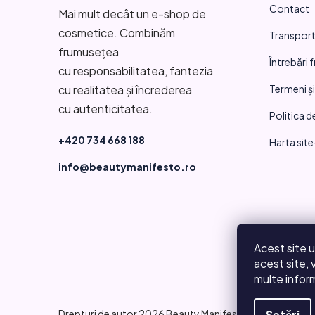
Contact
s
Mai mult decât un e-shop de
cosmetice. Combinăm
Transport 
o
frumusețea
Întrebări 
l
cu responsabilitatea, fantezia
Termeni și
cu realitatea și încrederea
cu autenticitatea.
Politica d
+420 734 668 188
Harta site
info@beautymanifesto.ro
Acest site u
acest site, 
multe inform
Drepturi de autor 2026
Beauty Manifesto
. Toate dreptur
Setări