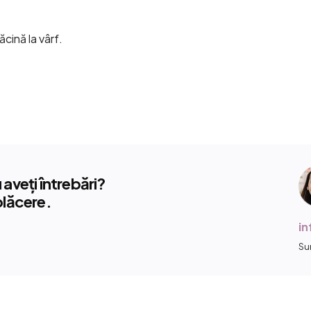
ăcină la vârf.
aveți întrebări?
plăcere.
i
Su