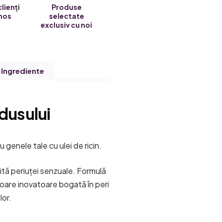
clienți
Produse
nos
selectate
exclusiv cu noi
Ingrediente
dusului
 genele tale cu ulei de ricin.
ită periuței senzuale. Formulă
atoare inovatoare bogată în peri
lor.