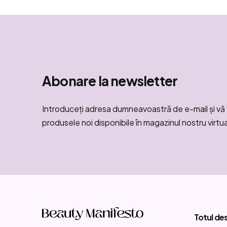
Abonare la newsletter
Introduceţi adresa dumneavoastră de e-mail şi vă 
produsele noi disponibile în magazinul nostru virtua
S
u
Totul de
b