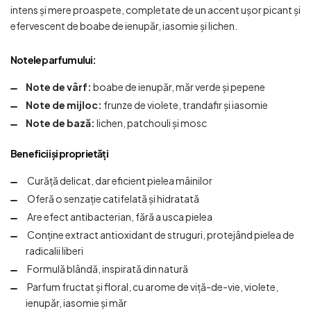
intens și mere proaspete, completate de un accent ușor picant și
efervescent de boabe de ienupăr, iasomie și lichen.
Notele parfumului:
Note de vârf:
boabe de ienupăr, măr verde și pepene
Note de mijloc:
frunze de violete, trandafir și iasomie
Note de bază:
lichen, patchouli și mosc
Beneficii și proprietăți
Curăță delicat, dar eficient pielea mâinilor
Oferă o senzație catifelată și hidratată
Are efect antibacterian, fără a usca pielea
Conține extract antioxidant de struguri, protejând pielea de
radicalii liberi
Formulă blândă, inspirată din natură
Parfum fructat și floral, cu arome de viță-de-vie, violete,
ienupăr, iasomie și măr