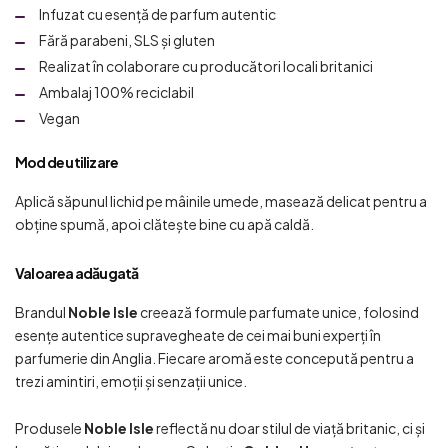
Infuzat cu esență de parfum autentic
Fără parabeni, SLS și gluten
Realizat în colaborare cu producători locali britanici
Ambalaj 100% reciclabil
Vegan
Mod de utilizare
Aplică săpunul lichid pe mâinile umede, masează delicat pentru a
obține spumă, apoi clătește bine cu apă caldă.
Valoarea adăugată
Brandul
Noble Isle
creează formule parfumate unice, folosind
esențe autentice supravegheate de cei mai buni experți în
parfumerie din Anglia. Fiecare aromă este concepută pentru a
trezi amintiri, emoții și senzații unice.
Produsele
Noble Isle
reflectă nu doar stilul de viață britanic, ci și