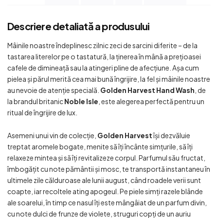
Descriere detaliată a produsului
Mâinile noastre îndeplinesc zilnic zeci de sarcini diferite – de la
tastarea literelor pe o tastatură, la ținerea în mână a prețioasei
cafele de dimineață sau la atingeri pline de afecțiune. Așa cum
pielea și părul merită cea mai bună îngrijire, la fel și mâinile noastre
au nevoie de atenție specială.
Golden Harvest Hand Wash
, de
la brandul britanic
Noble Isle
, este alegerea perfectă pentru un
ritual de îngrijire de lux.
Asemeni unui vin de colecție,
Golden Harvest
își dezvăluie
treptat aromele bogate, menite să îți încânte simțurile, să îți
relaxeze mintea și să îți revitalizeze corpul. Parfumul său fructat,
îmbogățit cu note pământii și mosc, te transportă instantaneu în
ultimele zile călduroase ale lunii august, când roadele verii sunt
coapte, iar recoltele ating apogeul. Pe piele simți razele blânde
ale soarelui, în timp ce nasul îți este mângâiat de un parfum divin,
cu note dulci de frunze de violete, struguri copți de un auriu