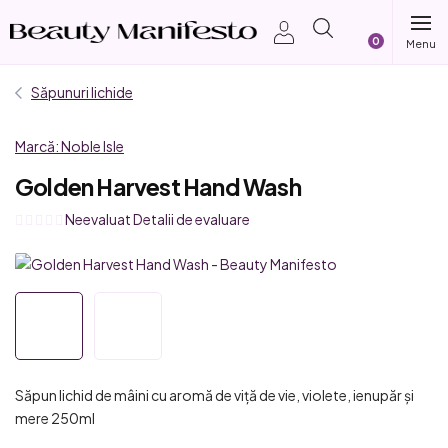
Treci
Coş
la
conținut
de
Săpunuri lichide
cumpărătur
Marcă:
Noble Isle
Golden Harvest Hand Wash
Evaluarea
Neevaluat
Detalii de evaluare
medie
a
produsului
este
0,0
din
5
Săpun lichid de mâini cu aromă de viță de vie, violete, ienupăr și
stele.
mere 250ml