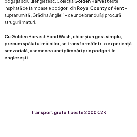
bogăția solului englezesc. Colecția
Golden Harvest
este
inspirată de faimoasele podgorii din
Royal County of Kent
–
supranumită „Grădina Angliei” – de unde brandul își procură
strugurii maturi.
Cu Golden Harvest Hand Wash, chiar și un gest simplu,
precum spălatul mâinilor, se transformă într-o experiență
senzorială, asemenea unei plimbări prin podgoriile
englezești.
Transport gratuit peste 2 000 CZK