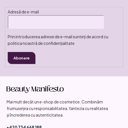
Adresă de e-mail
Prin introducerea adresei de e-mail sunteți de acord cu
politica noastră de confidențialitate
Abonare
S
u
b
Mai mult decât un e-shop de cosmetice. Combinăm
s
frumusețea cu responsabilitatea, fantezia cu realitatea
o
și încrederea cu autenticitatea.
l
+420 734 668 188