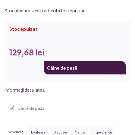
Stocul pentru acest articol a fost epuizat…
Stoc epuizat
129,68 lei
Câine de pază
Informaţii detaliate
Câine de pază
Descriere
Evaluare
Discuţie
Marcă
Ingrediente